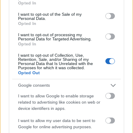
Opted In
use your data for below specified purposes in below Google
consent section.
I want to opt-out of the Sale of my
Personal Data.
Opted In
Μάθε πρώτος όλες τις σημαντικές
ειδήσεις.
I want to opt-out of processing my
Βάλε το proson.gr στα αποτελέσματα
Personal Data for Targeted Advertising.
Opted In
αναζήτησης της Google
I want to opt-out of Collection, Use,
Retention, Sale, and/or Sharing of my
Personal Data that Is Unrelated with the
Purposes for which it was collected.
Opted Out
Δημοφιλείς Ειδήσεις
Google consents
I want to allow Google to enable storage
related to advertising like cookies on web or
device identifiers in apps.
Τι σημαίνει η λέξη «ευκτός»
I want to allow my user data to be sent to
Google for online advertising purposes.