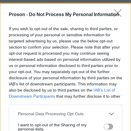
ΥΕ Εργατών - 1 θέση
Proson -
Do Not Process My Personal Information
proson.gr
Διαβάστε αναλυτικά την προκήρυξη στο
If you wish to opt-out of the sale, sharing to third parties, or
processing of your personal or sensitive information for
targeted advertising by us, please use the below opt-out
section to confirm your selection. Please note that after your
opt-out request is processed you may continue seeing
ΑΣΕΠ: Πιστοποίηση Αγγλικών σε
interest-based ads based on personal information utilized by
μόνο 2 ημέρες στα χέρια σας
us or personal information disclosed to third parties prior to
your opt-out. You may separately opt-out of the further
disclosure of your personal information by third parties on the
IAB’s list of downstream participants. This information may
also be disclosed by us to third parties on the
IAB’s List of
Downstream Participants
that may further disclose it to other
third parties.
ΑΣΕΠ: Εξ αποστάσεως η πιο Εύκολη
Πιστοποίηση Υπολογιστών σε 2
Please note that this website/app uses one or more Google
Personal Data Processing Opt Outs
services and may gather and store information including but
μέρες
not limited to your visit or usage behaviour. You may click to
I want to opt-out of the Sharing of my
personal data.
grant or deny consent to Google and its third-party tags to