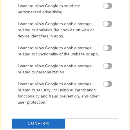
Τι σημαίνει η λέξη «ρίψασπις»
I want to allow Google to send me
personalized advertising.
I want to allow Google to enable storage
Τουρισμός για Όλους 2026: Ποιοι
related to analytics like cookies on web or
μπορούν να κάνουν αίτηση σήμερα –
device identifiers in apps.
Voucher έως 600 ευρώ
I want to allow Google to enable storage
related to functionality of the website or app.
I want to allow Google to enable storage
Market Pass 2026: Επανέρχεται το
related to personalization.
φθινόπωρο – Ποιοι θα λάβουν την
ενίσχυση
I want to allow Google to enable storage
related to security, including authentication
functionality and fraud prevention, and other
user protection.
Tags
CONFIRM
Προσλήψεις
Θέσεις εργασίας