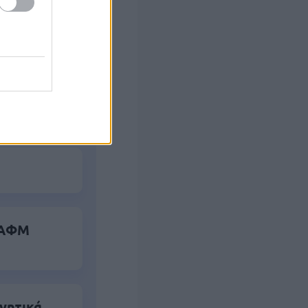
ς Google
α ΑΦΜ
γητικά