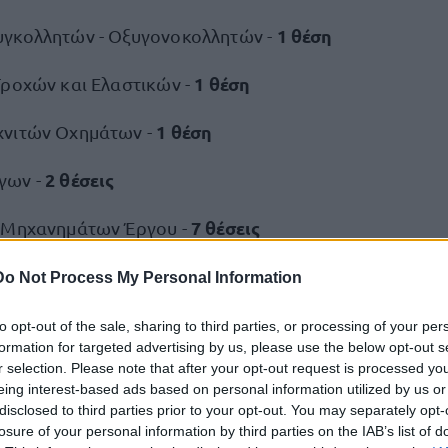
1 θέση
γκολλητών - Οξυγονοκολλητών -
1 θέση
Τροχών και Ελαστικών -
1 θέση
χνιτών Οχημάτων -
2 θέσεις
γων -
7 θέσεις
 Μηχανημάτων Έργου -
27 θέσεις
Απορριμματοφόρων -
Do Not Process My Personal Information
2 θέσεις
ού Καθαριότητας Εσωτερικών Χώρων -
to opt-out of the sale, sharing to third parties, or processing of your per
formation for targeted advertising by us, please use the below opt-out s
r selection. Please note that after your opt-out request is processed y
ήσεων συμμετοχής
eing interest-based ads based on personal information utilized by us or
disclosed to third parties prior to your opt-out. You may separately opt-
losure of your personal information by third parties on the IAB’s list of
οι καλούνται να συμπληρώσουν την αίτηση με κωδικό