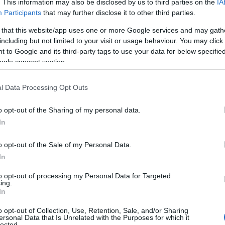
. This information may also be disclosed by us to third parties on the
IA
Ε
και να την υποβάλουν μαζί με τα απαιτούμενα δικαιο
Participants
that may further disclose it to other third parties.
ίτε, σύμφωνα με το άρθρο του proson, με άλλο εξο
 that this website/app uses one or more Google services and may gath
, εφόσον η εξουσιοδότηση φέρει την υπογραφή τους
including but not limited to your visit or usage behaviour. You may click 
 to Google and its third-party tags to use your data for below specifi
ίτε ταχυδρομικά με συστημένη επιστολή, στα γραφεία 
ogle consent section.
ιεύθυνση:
l Data Processing Opt Outs
ας, Άλσους 15, Τ.Κ. 16675, Γλυφάδα Αττικής,
απευθύ
o opt-out of the Sharing of my personal data.
ινου Δυναμικού και Διοικητικής Μέριμνας, υπόψη κ.κ
In
ρκόπουλου Κωνσταντίνου και Τρίγκα Ελένης (τηλ. επι
 2132025225, 2132025226).
o opt-out of the Sale of my Personal Data.
In
Κυριακή, 23 Μαρτίου 2
βολής αιτήσεων ξεκινάει την
to opt-out of processing my Personal Data for Targeted
λίου 2025.
ing.
In
o opt-out of Collection, Use, Retention, Sale, and/or Sharing
ροκήρυξη.
ersonal Data that Is Unrelated with the Purposes for which it
lected.