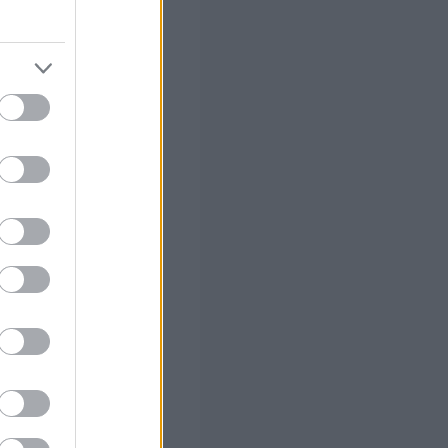
α όλες τις
 σας
στών σε 2