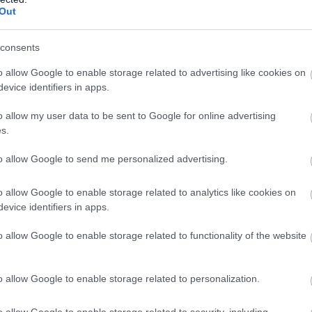
Out
σμένοι στο Proson.gr ώστε να ενημερώνεστε πρώτοι γι
δήμους.
consents
o allow Google to enable storage related to advertising like cookies on
evice identifiers in apps.
τοποίηση Αγγλικών σε μόνο 2 ημέρες στα χέρια
o allow my user data to be sent to Google for online advertising
s.
to allow Google to send me personalized advertising.
o allow Google to enable storage related to analytics like cookies on
evice identifiers in apps.
αποστάσεως η πιο Εύκολη Πιστοποίηση Υπολογι
o allow Google to enable storage related to functionality of the website
o allow Google to enable storage related to personalization.
o allow Google to enable storage related to security, including