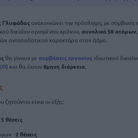
ς Γλυφάδας
ανακοινώνει την πρόσληψη, με σύμβαση 
συνολικά 58 ατόμων
ικού δικαίου ορισμένου χρόνου,
ών ανταποδοτικού χαρακτήρα στον Δήμο.
ις
συμβάσεις εργασίας
θα γίνουν με
ιδιωτικού δικαίο
ΕΠ
8μηνη διάρκεια.
) και θα έχουν
ς
υ ζητούνται είναι οι εξής:
15 θέσεις
2 θέσεις
όγων -