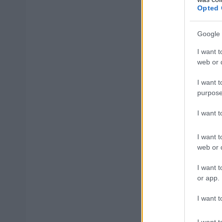
Opted 
Μείνετε συντονι
προσλήψεις σε 
Google 
I want t
web or d
ΑΣΕΠ: Πισ
I want t
purpose
I want 
I want t
web or d
ΑΣΕΠ: Εξ 
μέρες
I want t
or app.
I want t
I want t