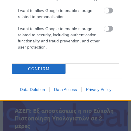
Proson.gr ώστε να ενημερώνεστε πρώτοι για όλες
I want to allow Google to enable storage
προσλήψεις σε Δήμους
τις
.
related to personalization.
I want to allow Google to enable storage
εδώ
Δείτε
ολόκληρη την προκήρυξη.
related to security, including authentication
functionality and fraud prevention, and other
user protection.
ΑΣΕΠ: Πιστοποίηση Αγγλικών σε
μόνο 2 ημέρες στα χέρια σας
CONFIRM
Data Deletion
Data Access
Privacy Policy
ΑΣΕΠ: Εξ αποστάσεως η πιο Εύκολη
Πιστοποίηση Υπολογιστών σε 2
μέρες