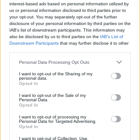
interest-based ads based on personal information utilized by
1 θέση
-
us or personal information disclosed to third parties prior to
your opt-out. You may separately opt-out of the further
ΔΕ Μουσικών (Αρμόνιο – Μοντέρνο Τραγούδι) -
disclosure of your personal information by third parties on the
IAB’s list of downstream participants. This information may
1 θέση
also be disclosed by us to third parties on the
IAB’s List of
Downstream Participants
that may further disclose it to other
2 θέσεις
ΔΕ Μουσικών (Μοντέρνο Τραγούδι) -
third parties.
Please note that this website/app uses one or more Google
2 θέσεις
ΔΕ Μουσικών (Ντραμς) -
Personal Data Processing Opt Outs
services and may gather and store information including but
not limited to your visit or usage behaviour. You may click to
I want to opt-out of the Sharing of my
ΔΕ Μουσικών / ΔΕ Μουσικών (Μουσική Αγωγή)
personal data.
grant or deny consent to Google and its third-party tags to
Opted In
1 θέση
-
use your data for below specified purposes in below Google
consent section.
I want to opt-out of the Sale of my
Personal Data.
3 θέσεις
ΔΕ Μουσικών (Μπουζούκι) -
Opted In
1 θέση
ΔΕ Μουσικών (Κρητικό Λαούτο) -
I want to opt-out of processing my
Personal Data for Targeted Advertising.
Opted In
1 θέση
ΔΕ Μουσικών (Ακορντεόν) -
I want to opt-out of Collection, Use,