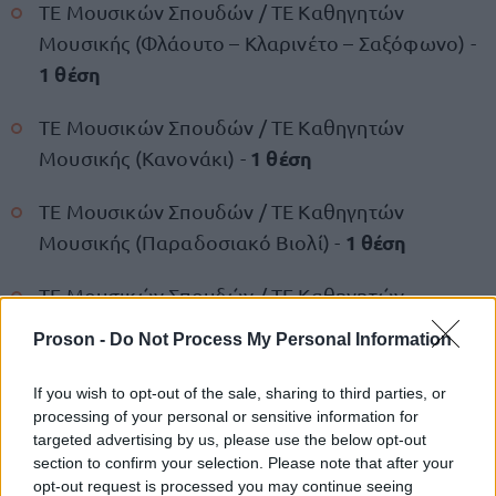
ΤΕ Μουσικών Σπουδών / ΤΕ Καθηγητών
Μουσικής (Φλάουτο – Κλαρινέτο – Σαξόφωνο) -
1 θέση
ΤΕ Μουσικών Σπουδών / ΤΕ Καθηγητών
1 θέση
Μουσικής (Κανονάκι) -
ΤΕ Μουσικών Σπουδών / ΤΕ Καθηγητών
1 θέση
Μουσικής (Παραδοσιακό Βιολί) -
ΤΕ Μουσικών Σπουδών / ΤΕ Καθηγητών
1 θέση
Μουσικής (Παραδοσιακά Κρουστά) -
Proson -
Do Not Process My Personal Information
ΤΕ Μουσικών Σπουδών / ΤΕ Καθηγητών
If you wish to opt-out of the sale, sharing to third parties, or
1 θέση
Μουσικής (Παραδοσιακά Πνευστά) -
processing of your personal or sensitive information for
targeted advertising by us, please use the below opt-out
ΤΕ Μουσικών Σπουδών / ΤΕ Καθηγητών
section to confirm your selection. Please note that after your
opt-out request is processed you may continue seeing
Μουσικής (Διεύθυνσης Ορχήστρας – Χορωδίας)