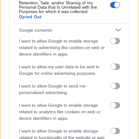
Retention, Sale, and/or Sharing of my
1 θέση
ΔΕ Μουσικών (Λαούτο – Ούτι) -
Personal Data that Is Unrelated with the
Purposes for which it was collected.
Opted Out
Πού θα στείλετε αίτηση
Google consents
Οι ενδιαφερόμενοι καλούνται να συμπληρώσουν
I want to allow Google to enable storage
related to advertising like cookies on web or
την αίτηση – υπεύθυνη δήλωση και να την
device identifiers in apps.
υποβάλουν μαζί με τα απαιτούμενα δικαιολογητικά
αυτοπροσώπως
είτε
, είτε με άλλο
I want to allow my user data to be sent to
Google for online advertising purposes.
εξουσιοδοτημένο
πρόσωπο
από αυτούς
, εφόσον
η εξουσιοδότηση φέρει την υπογραφή τους
I want to allow Google to send me
θεωρημένη από δημόσια αρχή, στο Πρωτόκολλο
personalized advertising.
του Δήμου (Δημαρχείο Πειραιά – Δραγάτση 12, 1ος
I want to allow Google to enable storage
όροφος, Γραφείο 8).
related to analytics like cookies on web or
device identifiers in apps.
Πέμπτη 24
Η προθεσμία των αιτήσεων λήγει την
I want to allow Google to enable storage
Απριλίου 2025
. Μείνετε συντονισμένοι στο
related to functionality of the website or app.