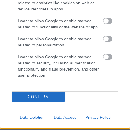
30.000 ονόματα στην α' φάση
related to analytics like cookies on web or
device identifiers in apps.
I want to allow Google to enable storage
ΔΥΠΑ: Ευκαιρία συνταξιοδότησης για
related to functionality of the website or app.
8.000 ανέργους άνω των 55 ετών –
I want to allow Google to enable storage
Ξεκίνησαν οι αιτήσεις
related to personalization.
I want to allow Google to enable storage
related to security, including authentication
functionality and fraud prevention, and other
Tags
user protection.
ΔΕΔΔΗΕ
Θέσεις εργασίας
Προσλήψεις
CONFIRM
Data Deletion
Data Access
Privacy Policy