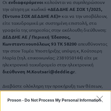
ενδιαφερόμενοι
Οι
καλούνται να συμπληρώσουν
«ΔΕΔΔΗΕ ΑΕ ΣΟΧ 1/2025,
την αίτηση με κωδικό
(Έντυπο ΣΟΧ ΔΕΔΔΗΕ ΑΕ)»
και να την υποβάλουν,
είτε ταχυδρομικά με συστημένη επιστολή, στα
γραφεία της υπηρεσίας στην ακόλουθη διεύθυνση:
ΔΕΔΔΗΕ ΑΕ / Περιοχή Έδεσσας,
Κωνσταντινουπόλεως 93 ΤΚ 58200
απευθύνοντας
την στον Τομέα Υποστήριξης υπόψη κ, Κούτσαρη
Μαρία (τηλ. επικοινωνίας: 2381050144) είτε με
ηλεκτρονικό ταχυδρομείο στην ηλεκτρονική
διεύθυνση
M.Koutsari@deddie.gr
.
Διαβάστε ολόκληρη την προκήρυξη των θέσεων,
ΕΔΩ
.
Proson -
Do Not Process My Personal Information