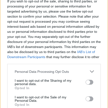
If you wish to opt-out of the sale, sharing to third parties, or
ΑΣΕΠ: Πιστοποίηση Αγγλικών σε
processing of your personal or sensitive information for
μόνο 2 ημέρες στα χέρια σας
targeted advertising by us, please use the below opt-out
section to confirm your selection. Please note that after your
opt-out request is processed you may continue seeing
interest-based ads based on personal information utilized by
us or personal information disclosed to third parties prior to
your opt-out. You may separately opt-out of the further
disclosure of your personal information by third parties on the
ΑΣΕΠ: Εξ αποστάσεως η πιο Εύκολη
IAB’s list of downstream participants. This information may
also be disclosed by us to third parties on the
IAB’s List of
Πιστοποίηση Υπολογιστών σε 2
Downstream Participants
that may further disclose it to other
μέρες
third parties.
Please note that this website/app uses one or more Google
Personal Data Processing Opt Outs
services and may gather and store information including but
not limited to your visit or usage behaviour. You may click to
I want to opt-out of the Sharing of my
personal data.
grant or deny consent to Google and its third-party tags to
Μάθε πρώτος όλες τις σημαντικές
Opted In
use your data for below specified purposes in below Google
ειδήσεις.
consent section.
I want to opt-out of the Sale of my
Βάλε το proson.gr στα αποτελέσματα
Personal Data.
Opted In
αναζήτησης της Google