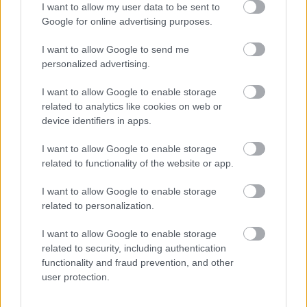
I want to allow my user data to be sent to
προσπάθεια).
Google for online advertising purposes.
Άλμα σε ύψος με φόρα τουλάχιστον 1,00μ.
I want to allow Google to send me
personalized advertising.
(τρεις προσπάθειες).
I want to allow Google to enable storage
Άλμα σε μήκος με φόρα τουλάχιστον 3,60 μ.
related to analytics like cookies on web or
(τρεις προσπάθειες).
device identifiers in apps.
I want to allow Google to enable storage
Ρίψη σφαίρας (7,275 χλγ.) σε απόσταση
related to functionality of the website or app.
τουλάχιστον 4,40μ., ως μέσος όρος του
αθροίσματος της καλύτερης επιμέρους επίδοσης
I want to allow Google to enable storage
related to personalization.
με το δεξί και το αριστερό χέρι (τρεις
προσπάθειες ανά χέρι).
I want to allow Google to enable storage
related to security, including authentication
Ελεύθερη κολύμβηση σε απόσταση 50 μέτρων
functionality and fraud prevention, and other
user protection.
σε χρόνο δύο (02) λεπτών (μία προσπάθεια).