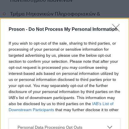
Τμήμα Μηχανικών Πληροφοριακών &
Επικοινωνιακών Συστημάτων Πολυτεχνικής
Σχολής Πανεπιστημίου Αιγαίου (Σάμος)
Proson -
Do Not Process My Personal Information
(Τμήμα Μηχανικών Πληροφορικής και
If you wish to opt-out of the sale, sharing to third parties, or
processing of your personal or sensitive information for
Τηλεπικοινωνιών Πολυτεχνικής Σχολής
targeted advertising by us, please use the below opt-out
Πανεπιστημίου Δυτικής Μακεδονίας
section to confirm your selection. Please note that after your
opt-out request is processed you may continue seeing
interest-based ads based on personal information utilized by
Διαδικασία μοριοδότησης
us or personal information disclosed to third parties prior to
your opt-out. You may separately opt-out of the further
Μεταξύ άλλων, μοριοδοτείται η γνώση ξένων
disclosure of your personal information by third parties on the
IAB’s list of downstream participants. This information may
γνώση της αγγλικής
γλωσσών. Για τη
ή γαλλικής ή
also be disclosed by us to third parties on the
IAB’s List of
γερμανικής ή ιταλικής ή ισπανικής γλώσσας,
Downstream Participants
that may further disclose it to other
προστίθεται αριθμός μορίων ως ακολούθως:
third parties.
Please note that this website/app uses one or more Google
Personal Data Processing Opt Outs