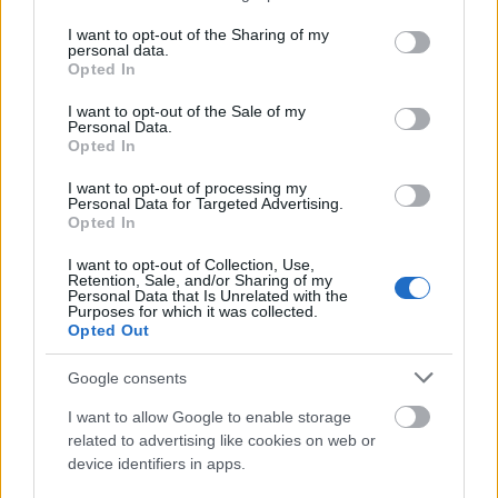
services and may gather and store information including but
70 μόρια
Άριστη γνώση (Γ2) -
not limited to your visit or usage behaviour. You may click to
I want to opt-out of the Sharing of my
personal data.
grant or deny consent to Google and its third-party tags to
50 μόρια
Πολύ καλή γνώση (Γ1) -
Opted In
use your data for below specified purposes in below Google
consent section.
I want to opt-out of the Sale of my
30 μόρια
Καλή γνώση (Β2) -
Personal Data.
Opted In
I want to opt-out of processing my
Αθλητικές εξετάσεις
Personal Data for Targeted Advertising.
Opted In
αθλητικής επίδοσης
Για τον έλεγχο της
, οι
I want to opt-out of Collection, Use,
υποψήφιοι υποβάλλονται στα παρακάτω
Retention, Sale, and/or Sharing of my
Personal Data that Is Unrelated with the
τα
αγωνίσματα και υποχρεούνται να επιτύχουν
Purposes for which it was collected.
Opted Out
όρια επίδοσης σε όλα
(ήτοι και στα έξι), σύμφωνα
με τα ακόλουθα:
Google consents
I want to allow Google to enable storage
Δρόμος 100 μ. σε χρόνο 17’’ (μια προσπάθεια).
related to advertising like cookies on web or
device identifiers in apps.
Δρόμος 1.000 μ. σε χρόνο 4’ και 30’’ (μια