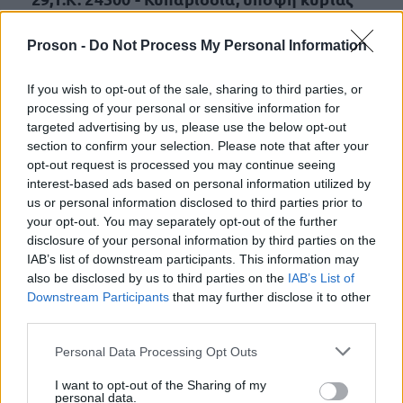
Μπέσσα Σπυριδούλας (τηλ: 27613-61503,
Proson -
Do Not Process My Personal Information
27610-23320).
If you wish to opt-out of the sale, sharing to third parties, or
Διαβάστε ολόκληρη την προκήρυξη των θέσεων
processing of your personal or sensitive information for
ΕΔΩ
εργασίας,
.
targeted advertising by us, please use the below opt-out
section to confirm your selection. Please note that after your
opt-out request is processed you may continue seeing
interest-based ads based on personal information utilized by
us or personal information disclosed to third parties prior to
ΑΣΕΠ: Πιστοποίηση Αγγλικών σε
your opt-out. You may separately opt-out of the further
μόνο 2 ημέρες στα χέρια σας
disclosure of your personal information by third parties on the
IAB’s list of downstream participants. This information may
also be disclosed by us to third parties on the
IAB’s List of
Downstream Participants
that may further disclose it to other
third parties.
Please note that this website/app uses one or more Google
Personal Data Processing Opt Outs
ΑΣΕΠ: Εξ αποστάσεως η πιο Εύκολη
services and may gather and store information including but
not limited to your visit or usage behaviour. You may click to
I want to opt-out of the Sharing of my
Πιστοποίηση Υπολογιστών σε 2
personal data.