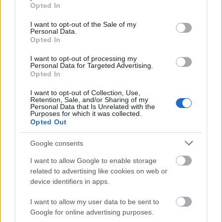
grant or deny consent to Google and its third-party tags to
μέρες
Opted In
use your data for below specified purposes in below Google
consent section.
I want to opt-out of the Sale of my
Personal Data.
Opted In
I want to opt-out of processing my
Μάθε πρώτος όλες τις σημαντικές
Personal Data for Targeted Advertising.
Opted In
ειδήσεις.
Βάλε το proson.gr στα αποτελέσματα
I want to opt-out of Collection, Use,
Retention, Sale, and/or Sharing of my
αναζήτησης της Google
Personal Data that Is Unrelated with the
Purposes for which it was collected.
Opted Out
Google consents
Δημοφιλείς Ειδήσεις
I want to allow Google to enable storage
related to advertising like cookies on web or
device identifiers in apps.
I want to allow my user data to be sent to
ΑΣΕΠ: Αυτές είναι οι δύο επόμενες
Google for online advertising purposes.
προκηρύξεις «μαμούθ» (με μόρια)