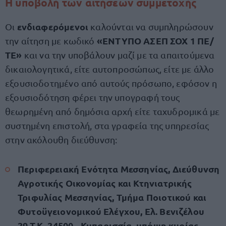
Η υποβολή των αιτήσεων συμμετοχής
ενδιαφερόμενοι
Οι
καλούνται να συμπληρώσουν
«ΕΝΤΥΠΟ ΑΣΕΠ ΣΟΧ 1 ΠΕ/
την αίτηση με κωδικό
ΤΕ»
και να την υποβάλουν μαζί με τα απαιτούμενα
δικαιολογητικά, είτε αυτοπροσώπως, είτε με άλλο
εξουσιοδοτημένο από αυτούς πρόσωπο, εφόσον η
εξουσιοδότηση φέρει την υπογραφή τους
θεωρημένη από δημόσια αρχή είτε ταχυδρομικά με
συστημένη επιστολή, στα γραφεία της υπηρεσίας
στην ακόλουθη διεύθυνση:
Περιφερειακή Ενότητα Μεσσηνίας, Διεύθυνση
Αγροτικής Οικονομίας και Κτηνιατρικής
Τριφυλίας Μεσσηνίας, Τμήμα Ποιοτικού και
Φυτοϋγειονομικού Ελέγχου, Ελ. Βενιζέλου
29,Τ.Κ. 24500 - Κυπαρισσία, υπόψη κυρίας