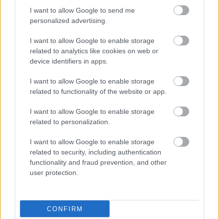
I want to allow Google to send me
personalized advertising.
Αλλάζουν τα χαρτονομίσματα ευρώ –
I want to allow Google to enable storage
related to analytics like cookies on web or
Οριστικά εκτός το 500ευρο
device identifiers in apps.
I want to allow Google to enable storage
related to functionality of the website or app.
ΑΣΕΠ: Νέος γραπτός διαγωνισμός -
Μόνιμοι στο υπουργείο Εξωτερικών
I want to allow Google to enable storage
related to personalization.
I want to allow Google to enable storage
ΔΥΠΑ: 1.000 προσλήψεις με μισθό έως
related to security, including authentication
1.250€ - Πού θα κάνετε αίτηση
functionality and fraud prevention, and other
user protection.
CONFIRM
Tags