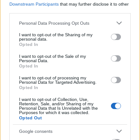
Downstream Participants
that may further disclose it to other
third parties.
ΑΣΕΠ: Πιστοποίηση Αγγλικών σε
Please note that this website/app uses one or more Google
Personal Data Processing Opt Outs
μόνο 2 ημέρες στα χέρια σας
services and may gather and store information including but
not limited to your visit or usage behaviour. You may click to
I want to opt-out of the Sharing of my
personal data.
grant or deny consent to Google and its third-party tags to
Opted In
use your data for below specified purposes in below Google
consent section.
I want to opt-out of the Sale of my
Personal Data.
Opted In
ΑΣΕΠ: Εξ αποστάσεως η πιο Εύκολη
Πιστοποίηση Υπολογιστών σε 2
I want to opt-out of processing my
Personal Data for Targeted Advertising.
μέρες
Opted In
I want to opt-out of Collection, Use,
Retention, Sale, and/or Sharing of my
Personal Data that Is Unrelated with the
Purposes for which it was collected.
Opted Out
Μάθε πρώτος όλες τις σημαντικές
Google consents
ειδήσεις.
Βάλε το proson.gr στα αποτελέσματα