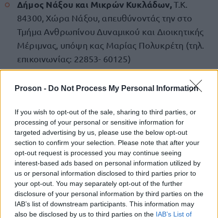
Δήμος Νάξου και Μικρών Κυκλάδων,
Τ.Κ.
84300, Χώρα Νάξου, απευθύνοντάς την στο
Τμήμα Ανθρωπίνου Δυναμικού και Διοικητικής
Μέριμνας, υπόψη κας Μαρίας Πολυκρέτη (τηλ.
επικοινωνίας: 22853- 60125)
Η προθεσμία υποβολής αιτήσεων ορίζεται από την
Proson -
Do Not Process My Personal Information
Τετάρτη, 8 Οκτωβρίου 2025 έως και την
If you wish to opt-out of the sale, sharing to third parties, or
Παρασκευή, 17 Οκτωβρίου 2025.
processing of your personal or sensitive information for
targeted advertising by us, please use the below opt-out
ΕΔΩ
Δείτε
την προκήρυξη.
section to confirm your selection. Please note that after your
opt-out request is processed you may continue seeing
interest-based ads based on personal information utilized by
Μείνετε συντονισμένοι στο Proson.gr ώστε να
us or personal information disclosed to third parties prior to
προσλήψεις σε
ενημερώνεστε πρώτοι για όλες τις
your opt-out. You may separately opt-out of the further
disclosure of your personal information by third parties on the
δήμους.
IAB’s list of downstream participants. This information may
also be disclosed by us to third parties on the
IAB’s List of