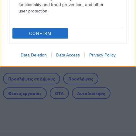
functionality and fraud prevention, and other
user protection.
Υπουργείο Εσωτερικών: Πήραν
υπογραφή 951 προσλήψεις σε Δήμους
CONFIRM
Data Deletion
Data Access
Privacy Policy
Tags
Προσλήψεις σε Δήμους
Προσλήψεις
Θέσεις εργασίας
ΟΤΑ
Αυτοδιοίκηση