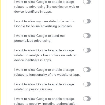
I want to allow Google to enable storage
αναζήτησης της Google
related to advertising like cookies on web or
device identifiers in apps.
I want to allow my user data to be sent to
Google for online advertising purposes.
Δημοφιλείς Ειδήσεις
I want to allow Google to send me
personalized advertising.
I want to allow Google to enable storage
Market Pass 2026: Ποιοι μπορούν να
related to analytics like cookies on web or
device identifiers in apps.
πάρουν voucher έως 1.200 ευρώ
I want to allow Google to enable storage
related to functionality of the website or app.
Τι σημαίνει η λέξη «αφερμάτιση»
I want to allow Google to enable storage
related to personalization.
I want to allow Google to enable storage
Τι σημαίνει η λέξη «προσόρμιση»
related to security, including authentication