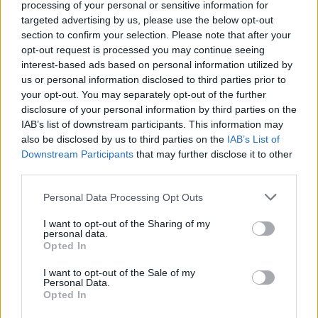
Είτε για μόνιμο, είτε για εποχικό
processing of your personal or sensitive information for
targeted advertising by us, please use the below opt-out
προσωπικό το γραφείο μας αναλαμβάνει
section to confirm your selection. Please note that after your
ΧΩΡΙΣ ΛΑΘΗ,
να σας κάνει την αίτηση
opt-out request is processed you may continue seeing
έγκυρα
έγκαιρα
και
για
interest-based ads based on personal information utilized by
us or personal information disclosed to third parties prior to
«κλειδώσετε»
πρόσληψη ή τον
να
την
your opt-out. You may separately opt-out of the further
διορισμό.
disclosure of your personal information by third parties on the
IAB’s list of downstream participants. This information may
Κάθε χρόνο περισσότεροι από 10.000
also be disclosed by us to third parties on the
IAB’s List of
υποψήφιοι εμπιστεύονται το Proson.gr
Downstream Participants
that may further disclose it to other
third parties.
για την αίτηση τους!
Please note that this website/app uses one or more Google
Personal Data Processing Opt Outs
εδώ
Δήλωσε ενδιαφέρον
services and may gather and store information including but
not limited to your visit or usage behaviour. You may click to
I want to opt-out of the Sharing of my
personal data.
grant or deny consent to Google and its third-party tags to
Opted In
use your data for below specified purposes in below Google
consent section.
ΑΣΕΠ: Πιστοποίηση Αγγλικών σε
I want to opt-out of the Sale of my
Personal Data.
μόνο 2 ημέρες στα χέρια σας
Opted In