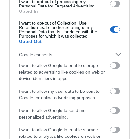
I want to opt-out of processing my
Personal Data for Targeted Advertising.
Opted In
I want to opt-out of Collection, Use,
Retention, Sale, and/or Sharing of my
Personal Data that Is Unrelated with the
ΑΣΕΠ: Εξ αποστάσεως η πιο Εύκολη
Purposes for which it was collected.
Πιστοποίηση Υπολογιστών σε 2
Opted Out
μέρες
Google consents
I want to allow Google to enable storage
related to advertising like cookies on web or
device identifiers in apps.
Μάθε πρώτος όλες τις σημαντικές
I want to allow my user data to be sent to
ειδήσεις.
Google for online advertising purposes.
Βάλε το proson.gr στα αποτελέσματα
αναζήτησης της Google
I want to allow Google to send me
personalized advertising.
I want to allow Google to enable storage
related to analytics like cookies on web or