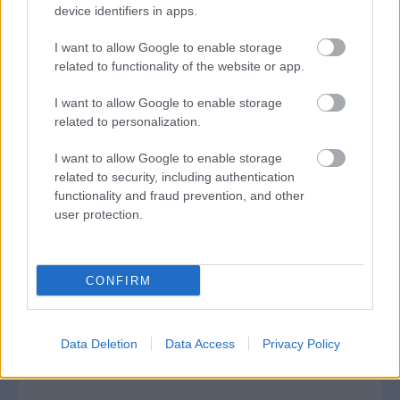
device identifiers in apps.
Δημοφιλείς Ειδήσεις
I want to allow Google to enable storage
related to functionality of the website or app.
I want to allow Google to enable storage
Ανοικτές 1.779 θέσεις εργασίας στο
related to personalization.
Δημόσιο (χωρίς πτυχίο)
I want to allow Google to enable storage
related to security, including authentication
functionality and fraud prevention, and other
ΥΠΕΣ: Προγραμματισμός προσλήψεων
user protection.
2027 - Παρατείνεται το Β' Στάδιο
CONFIRM
Προσλήψεις αναπληρωτών: Περίπου
30.000 ονόματα στην α' φάση
Data Deletion
Data Access
Privacy Policy