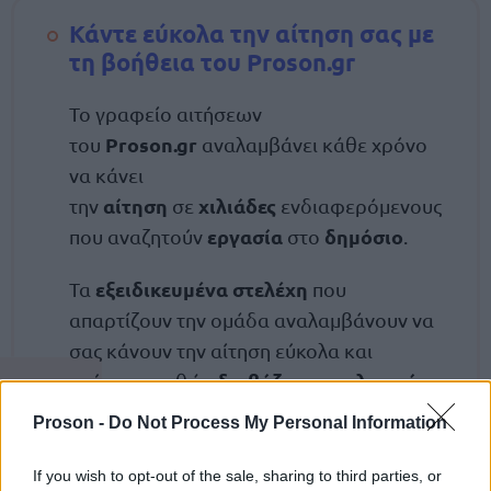
Κάντε εύκολα την αίτηση σας με
τη βοήθεια του Proson.gr
Το γραφείο αιτήσεων
Proson.gr
του
αναλαμβάνει κάθε χρόνο
να κάνει
αίτηση
χιλιάδες
την
σε
ενδιαφερόμενους
εργασία
δημόσιο
που αναζητούν
στο
.
εξειδικευμένα στελέχη
Τα
που
απαρτίζουν την ομάδα αναλαμβάνουν να
σας κάνουν την αίτηση εύκολα και
διαβάζουν αναλυτικά
γρήγορα καθώς
τις προκηρύξεις
και σας καθοδηγούν στο
Proson -
Do Not Process My Personal Information
τι χαρτιά χρειάζονται.
If you wish to opt-out of the sale, sharing to third parties, or