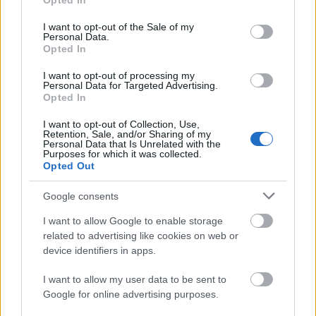
Opted In
use your data for below specified purposes in below Google
consent section.
I want to opt-out of the Sale of my
Personal Data.
Μάθε πρώτος όλες τις σημαντικές
Opted In
ειδήσεις.
I want to opt-out of processing my
Βάλε το proson.gr στα αποτελέσματα
Personal Data for Targeted Advertising.
αναζήτησης της Google
Opted In
I want to opt-out of Collection, Use,
Retention, Sale, and/or Sharing of my
Personal Data that Is Unrelated with the
Purposes for which it was collected.
Opted Out
Δημοφιλείς Ειδήσεις
Google consents
I want to allow Google to enable storage
related to advertising like cookies on web or
ΑΣΕΠ: Νέος γραπτός διαγωνισμός -
device identifiers in apps.
Μόνιμοι στο υπουργείο Εξωτερικών
I want to allow my user data to be sent to
Google for online advertising purposes.