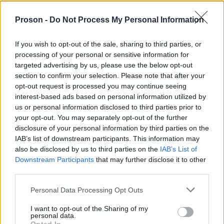
Proson -
Do Not Process My Personal Information
Διαβάστε ολόκληρη την προκήρυξη των θέσεων
ΕΔΩ
εργασίας,
.
If you wish to opt-out of the sale, sharing to third parties, or
processing of your personal or sensitive information for
targeted advertising by us, please use the below opt-out
section to confirm your selection. Please note that after your
ΑΣΕΠ: Πιστοποίηση Αγγλικών σε
opt-out request is processed you may continue seeing
μόνο 2 ημέρες στα χέρια σας
interest-based ads based on personal information utilized by
us or personal information disclosed to third parties prior to
your opt-out. You may separately opt-out of the further
disclosure of your personal information by third parties on the
IAB’s list of downstream participants. This information may
also be disclosed by us to third parties on the
IAB’s List of
Downstream Participants
that may further disclose it to other
ΑΣΕΠ: Εξ αποστάσεως η πιο Εύκολη
third parties.
Πιστοποίηση Υπολογιστών σε 2
Please note that this website/app uses one or more Google
Personal Data Processing Opt Outs
μέρες
services and may gather and store information including but
not limited to your visit or usage behaviour. You may click to
I want to opt-out of the Sharing of my
personal data.
grant or deny consent to Google and its third-party tags to