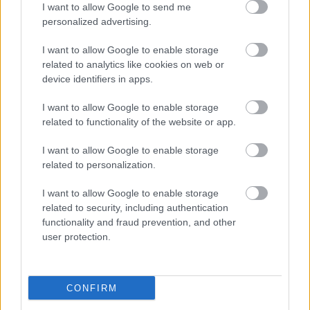
I want to allow Google to send me
Κατώτατος μισθός: Σενάριο για
personalized advertising.
αύξηση στα 1.000 ευρώ από το 2027
I want to allow Google to enable storage
related to analytics like cookies on web or
device identifiers in apps.
ΑΣΕΠ 6Κ/2026: 315 μόνιμοι στο
Δημόσιο - Στις 1.102 οι αιτήσεις
I want to allow Google to enable storage
(στατιστικά)
related to functionality of the website or app.
I want to allow Google to enable storage
related to personalization.
Ανοικτές 1.779 θέσεις εργασίας στο
I want to allow Google to enable storage
Δημόσιο (χωρίς πτυχίο)
related to security, including authentication
functionality and fraud prevention, and other
user protection.
Tags
CONFIRM