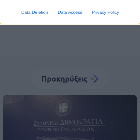
Προσλήψεις σε Δήμους
νησιά
Θέσεις εργασίας
Data Deletion
Data Access
Privacy Policy
Προσλήψεις
Προκηρύξεις