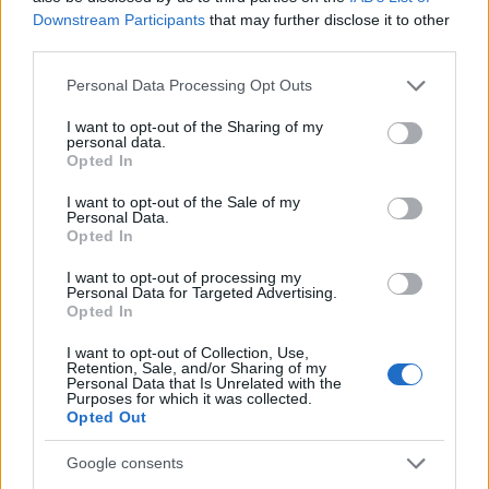
ΥΕ Προσωπικού Καθαριότητας Εσωτερικών
Downstream Participants
that may further disclose it to other
3 θέσεις
Χώρων -
third parties.
Please note that this website/app uses one or more Google
Personal Data Processing Opt Outs
1
ΥΕ Προσωπικού Εστίασης (Τραπεζοκόμων) -
services and may gather and store information including but
θέση
not limited to your visit or usage behaviour. You may click to
I want to opt-out of the Sharing of my
personal data.
grant or deny consent to Google and its third-party tags to
Opted In
use your data for below specified purposes in below Google
Διαβάστε όλες τις σχετικές πληροφορίες
consent section.
I want to opt-out of the Sale of my
Proson.gr
αναφορικά με τις θέσεις εργασίας στο
.
Personal Data.
Opted In
I want to opt-out of processing my
Δήμος Χανίων
Personal Data for Targeted Advertising.
Opted In
ΠΕ Ειδικών Παιδαγωγών Ειδ. ΠΕ Ειδικών
I want to opt-out of Collection, Use,
Retention, Sale, and/or Sharing of my
Παιδαγωγών - 1 θέση
Personal Data that Is Unrelated with the
Purposes for which it was collected.
Opted Out
ΔΕ Οδηγών Ειδ. ΔΕ Οδηγών - 1 θέση
Google consents