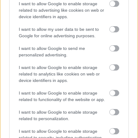
Διαβάστε όλες τις σχετικές πληροφορίες
I want to allow Google to enable storage
Proson.gr
αναφορικά με τις θέσεις εργασίας στο
.
related to advertising like cookies on web or
device identifiers in apps.
Δήμος Καλαμάτας
I want to allow my user data to be sent to
Google for online advertising purposes.
ΠΕ Μηχανικών Ειδ. ΠΕ Πολιτικών Μηχανικών - 1
I want to allow Google to send me
θέση
personalized advertising.
I want to allow Google to enable storage
ΠΕ Μηχανικών Ειδ. ΠΕ Αρχιτεκτόνων
related to analytics like cookies on web or
Μηχανικών - 1 θέση
device identifiers in apps.
ΠΕ Μηχανικών Ειδ. ΠΕ Αγρονόμων
I want to allow Google to enable storage
related to functionality of the website or app.
Τοπογράφων Μηχανικών - 2 θέσεις
I want to allow Google to enable storage
ΠΕ Μηχανικών Ειδ. ΠΕ Πολιτικών Μηχανικών - 1
related to personalization.
θέση
I want to allow Google to enable storage
related to security, including authentication