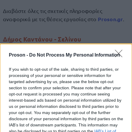
Διαβάστε όλες τις σχετικές πληροφορίες
Proson.gr
αναφορικά με τις θέσεις εργασίας στο
.
Δήμος Καντάνου - Σελίνου
ΠΕ Ψυχολόγων ειδ. ΠΕ Ψυχολόγων - 1 θέση
Proson -
Do Not Process My Personal Information
ΠΕ ή ΤΕ Κοινωνικής Εργασίας ειδ. ΠΕ ή ΤΕ
If you wish to opt-out of the sale, sharing to third parties, or
Κοινωνικών Λειτουργών - 1 θέση
processing of your personal or sensitive information for
targeted advertising by us, please use the below opt-out
section to confirm your selection. Please note that after your
Διαβάστε όλες τις σχετικές πληροφορίες
opt-out request is processed you may continue seeing
Proson.gr
interest-based ads based on personal information utilized by
αναφορικά με τις θέσεις εργασίας στο
.
us or personal information disclosed to third parties prior to
your opt-out. You may separately opt-out of the further
disclosure of your personal information by third parties on the
Δήμος Μεταμόρφωσης
IAB’s list of downstream participants. This information may
also be disclosed by us to third parties on the
IAB’s List of