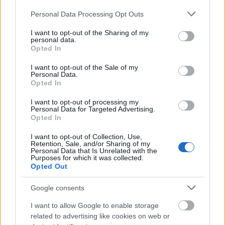
Please note that this website/app uses one or more Google
Personal Data Processing Opt Outs
services and may gather and store information including but
not limited to your visit or usage behaviour. You may click to
I want to opt-out of the Sharing of my
personal data.
grant or deny consent to Google and its third-party tags to
Opted In
use your data for below specified purposes in below Google
consent section.
ΑΣΕΠ: Εξ αποστάσεως η πιο Εύκολη
I want to opt-out of the Sale of my
Personal Data.
Πιστοποίηση Υπολογιστών σε 2
Opted In
μέρες
I want to opt-out of processing my
Personal Data for Targeted Advertising.
Opted In
I want to opt-out of Collection, Use,
Retention, Sale, and/or Sharing of my
Personal Data that Is Unrelated with the
Μάθε πρώτος όλες τις σημαντικές
Purposes for which it was collected.
ειδήσεις.
Opted Out
Βάλε το proson.gr στα αποτελέσματα
Google consents
αναζήτησης της Google
I want to allow Google to enable storage
related to advertising like cookies on web or