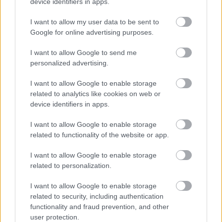
device identifiers in apps.
I want to allow my user data to be sent to
Δημοφιλείς Ειδήσεις
Google for online advertising purposes.
I want to allow Google to send me
personalized advertising.
ΕΟΠΥΥ: Επίδομα έως 150 ευρώ – Ποιοι
ασφαλισμένοι το δικαιούνται
I want to allow Google to enable storage
related to analytics like cookies on web or
device identifiers in apps.
I want to allow Google to enable storage
Τι σημαίνει η λέξη «ρίψασπις»
related to functionality of the website or app.
I want to allow Google to enable storage
related to personalization.
Προσλήψεις σε σχολεία: 1.116 θέσεις
εργασίας με απολυτήριο γυμνασίου
I want to allow Google to enable storage
related to security, including authentication
functionality and fraud prevention, and other
user protection.