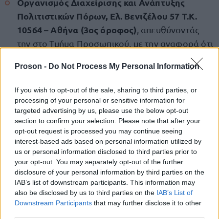
Οργανισμός Διαχείρισης και Ανάπτυξης
Πολιτιστικών Πόρων, Ελ. Βενιζέλου 57 Τ.Κ.
10564 – Αθήνα (3ος όροφος)
, απευθύνοντάς
την στο Τμήμα Προσωπικού, με την αναφορά ότι
πρόκειται για την αίτηση υποψηφιότητας για την
Proson -
Do Not Process My Personal Information
ΣΟΧ 2/202σημειώνοντας και τους Κωδικούς
Θέσεων για τις οποίες προορίζεται η αίτηση και
If you wish to opt-out of the sale, sharing to third parties, or
στον φάκελο αποστολής κατά σειρά προτίμησης
processing of your personal or sensitive information for
targeted advertising by us, please use the below opt-out
(τηλ. επικοινωνίας: 210-3722508-550-579-580).
section to confirm your selection. Please note that after your
opt-out request is processed you may continue seeing
Διαβάστε ολόκληρη την προκήρυξη των θέσεων
interest-based ads based on personal information utilized by
us or personal information disclosed to third parties prior to
ΕΔΩ
εργασίας,
.
your opt-out. You may separately opt-out of the further
disclosure of your personal information by third parties on the
IAB’s list of downstream participants. This information may
also be disclosed by us to third parties on the
IAB’s List of
ΑΣΕΠ: Πιστοποίηση Αγγλικών σε
Downstream Participants
that may further disclose it to other
μόνο 2 ημέρες στα χέρια σας
third parties.