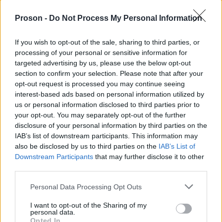
Υπηρεσιών, Μαντζαγριωτάκη 76, Τ.Κ. 17676
Proson -
Do Not Process My Personal Information
Καλλιθέα, απευθύνοντάς τη στο Τμήμα
Ανθρώπινου Δυναμικού υπόψη κ. Ρ.
If you wish to opt-out of the sale, sharing to third parties, or
Μιμητοπούλου και κ. Κ. Βαρυτιμιάδη
processing of your personal or sensitive information for
(τηλέφωνα επικοινωνίας : 2132070410, 412,
targeted advertising by us, please use the below opt-out
section to confirm your selection. Please note that after your
413, 414, 417, 436).
opt-out request is processed you may continue seeing
interest-based ads based on personal information utilized by
καταληκτική
Η
ημερομηνία υποβολής των
us or personal information disclosed to third parties prior to
your opt-out. You may separately opt-out of the further
Πέμπτη, 12 Μαρτίου 2026
αιτήσεων είναι την
.
disclosure of your personal information by third parties on the
IAB’s list of downstream participants. This information may
also be disclosed by us to third parties on the
IAB’s List of
Μείνετε συντονισμένοι στο Proson.gr, ώστε να
Downstream Participants
that may further disclose it to other
προσλήψεις σε
ενημερώνεστε πρώτοι για όλες τις
third parties.
Δήμους
.
Please note that this website/app uses one or more Google
Personal Data Processing Opt Outs
services and may gather and store information including but
ΕΔΩ
Δείτε
την προκήρυξη.
not limited to your visit or usage behaviour. You may click to
I want to opt-out of the Sharing of my
personal data.
grant or deny consent to Google and its third-party tags to
Opted In