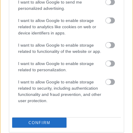
Βάλε το proson.gr στα αποτελέσματα
I want to allow Google to send me
αναζήτησης της Google
personalized advertising.
I want to allow Google to enable storage
related to analytics like cookies on web or
device identifiers in apps.
Δημοφιλείς Ειδήσεις
I want to allow Google to enable storage
related to functionality of the website or app.
I want to allow Google to enable storage
related to personalization.
Αυτό το επίδομα δίνει 300 ευρώ - Δεν
χρειάζεται αίτηση
I want to allow Google to enable storage
related to security, including authentication
functionality and fraud prevention, and other
user protection.
Τουρισμός για Όλους 2026: Voucher
έως 600 ευρώ - Ποια ΑΦΜ παίρνουν
σειρά σήμερα
CONFIRM