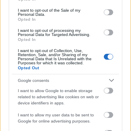
use your data for below specified purposes in below Google
consent section.
I want to opt-out of the Sale of my
Personal Data.
ΑΣΕΠ: Πιστοποίηση Αγγλικών σε
Opted In
μόνο 2 ημέρες στα χέρια σας
I want to opt-out of processing my
Personal Data for Targeted Advertising.
Opted In
I want to opt-out of Collection, Use,
Retention, Sale, and/or Sharing of my
Personal Data that Is Unrelated with the
Purposes for which it was collected.
ΑΣΕΠ: Εξ αποστάσεως η πιο Εύκολη
Opted Out
Πιστοποίηση Υπολογιστών σε 2
Google consents
μέρες
I want to allow Google to enable storage
related to advertising like cookies on web or
device identifiers in apps.
I want to allow my user data to be sent to
Μάθε πρώτος όλες τις σημαντικές
Google for online advertising purposes.
ειδήσεις.