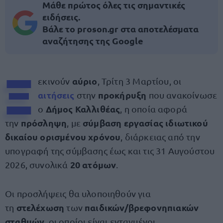
Μάθε πρώτος όλες τις σημαντικές
ειδήσεις.
Βάλε το proson.gr στα αποτελέσματα
αναζήτησης της Google
Ξ
αύριο
εκινούν
, Τρίτη 3 Μαρτίου, οι
αιτήσεις
προκήρυξη
στην
που ανακοίνωσε
Δήμος Καλλιθέας
ο
, η οποία αφορά
πρόσληψη
σύμβαση εργασίας ιδιωτικού
την
, με
δικαίου ορισμένου χρόνου
, διάρκειας από την
υπογραφή της σύμβασης έως και τις 31 Αυγούστου
20 ατόμων
2026, συνολικά
.
Οι προσλήψεις θα υλοποιηθούν για
στελέχωση
παιδικών/βρεφονηπιακών
τη
των
σταθμών
, οι οποίοι είναι ενταγμένοι