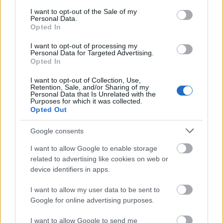
ΠΕ Μηχανικών Ειδ. ΠΕ Ηλεκτρολόγων
consent section.
I want to opt-out of the Sale of my
Μηχανικών - 1 θέση
Personal Data.
Opted In
ΠΕ Μηχανικών Ειδ. ΠΕ Μηχανικών
I want to opt-out of processing my
Περιβάλλοντος - 1 θέση
Personal Data for Targeted Advertising.
Opted In
ΔΕ Χειριστών Μηχανημάτων Έργου Ειδ. ΔΕ
I want to opt-out of Collection, Use,
Retention, Sale, and/or Sharing of my
Χειριστών Μηχανημάτων Έργου - 2 θέσεις
Personal Data that Is Unrelated with the
Purposes for which it was collected.
Opted Out
ΔΕ Οδηγών Ειδ. ΔΕ Οδηγών - 2 θέσεις
Google consents
ΔΕ Τεχνικού Ειδ. ΔΕ Υδραυλικών - 2 θέσεις
I want to allow Google to enable storage
related to advertising like cookies on web or
ΔΕ Τεχνικού Ειδ. ΔΕ Ηλεκτρολόγων - 1 θέση
device identifiers in apps.
ΥΕ Εργατών Τεχνικών Εργασιών Ειδ.ΥΕ Εργατών
I want to allow my user data to be sent to
Ύδρευσης Αποχέτευσης - 10 θέσεις
Google for online advertising purposes.
I want to allow Google to send me