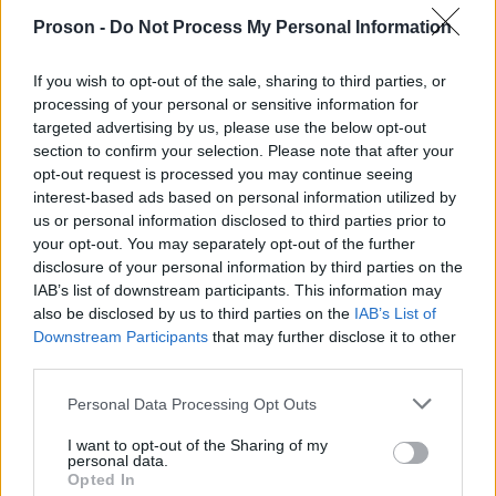
ΥΕ Εργατών Γενικών Καθηκόντων / Ειδ. ΥΕ
Proson -
Do Not Process My Personal Information
Εργατών Γενικών Καθηκόντων - 3 θέσεις
If you wish to opt-out of the sale, sharing to third parties, or
ΥΕ Προσωπικό Καθαριότητας Εξωτερικών
processing of your personal or sensitive information for
Χώρων Ειδ. ΥΕ Συνοδών Απορριμματοφόρων -
targeted advertising by us, please use the below opt-out
section to confirm your selection. Please note that after your
12 θέσεις
opt-out request is processed you may continue seeing
interest-based ads based on personal information utilized by
ΥΕ Προσωπικό Καθαριότητας Εξωτερικών
us or personal information disclosed to third parties prior to
Χώρων / Ειδ. ΥΕ Προσωπικό Καθαριότητας
your opt-out. You may separately opt-out of the further
disclosure of your personal information by third parties on the
Εξωτερικών Χώρων - 10 θέσεις
IAB’s list of downstream participants. This information may
also be disclosed by us to third parties on the
IAB’s List of
Μπορείτε να δείτε όλες τις σχετικές πληροφορίες
Downstream Participants
that may further disclose it to other
third parties.
Proson.gr
για τις θέσεις εργασίας στο
.
Please note that this website/app uses one or more Google
Personal Data Processing Opt Outs
services and may gather and store information including but
ΔΕΥΑ Κω
not limited to your visit or usage behaviour. You may click to
I want to opt-out of the Sharing of my
personal data.
grant or deny consent to Google and its third-party tags to
Opted In
use your data for below specified purposes in below Google