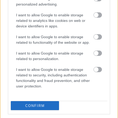
Μπορείτε να δείτε όλες τις σχετικές πληροφορίες
personalized advertising.
Proson.gr
για τις θέσεις εργασίας στο
.
I want to allow Google to enable storage
related to analytics like cookies on web or
device identifiers in apps.
ΑΣΕΠ: Πιστοποίηση Αγγλικών σε
I want to allow Google to enable storage
μόνο 2 ημέρες στα χέρια σας
related to functionality of the website or app.
I want to allow Google to enable storage
related to personalization.
I want to allow Google to enable storage
related to security, including authentication
ΑΣΕΠ: Εξ αποστάσεως η πιο Εύκολη
functionality and fraud prevention, and other
user protection.
Πιστοποίηση Υπολογιστών σε 2
μέρες
CONFIRM