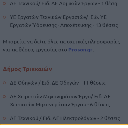
ΔΕ Τεχνικού/ Ειδ. ΔΕ Δομικών Έργων - 1 θέση
ΥΕ Εργατών Τεχνικών Εργασιών/ Ειδ. ΥΕ
Εργατών Ύδρευσης - Αποχέτευσης - 13 θέσεις
Μπορείτε να δείτε όλες τις σχετικές πληροφορίες
Proson.gr
για τις θέσεις εργασίας στο
.
Δήμος Τρικκαιών
ΔΕ Οδηγών / Ειδ. ΔΕ Οδηγών - 11 θέσεις
ΔΕ Χειριστών Μηχανημάτων Έργο/ Ειδ. ΔΕ
Χειριστών Μηχανημάτων Έργου - 6 θέσεις
ΔΕ Τεχνικού / Ειδ. ΔΕ Ηλεκτρολόγων - 2 θέσεις