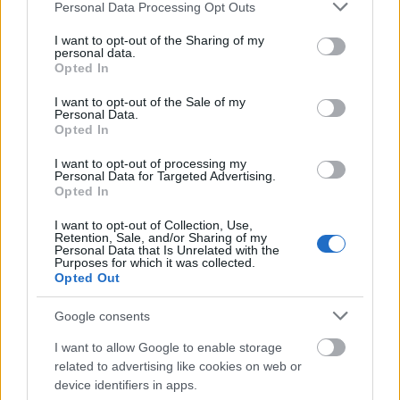
Please note that this website/app uses one or more Google
Personal Data Processing Opt Outs
ΑΣΕΠ: Εξ αποστάσεως η πιο Εύκολη
services and may gather and store information including but
Πιστοποίηση Υπολογιστών σε 2
not limited to your visit or usage behaviour. You may click to
I want to opt-out of the Sharing of my
personal data.
grant or deny consent to Google and its third-party tags to
μέρες
Opted In
use your data for below specified purposes in below Google
consent section.
I want to opt-out of the Sale of my
Personal Data.
Opted In
I want to opt-out of processing my
Μάθε πρώτος όλες τις σημαντικές
Personal Data for Targeted Advertising.
ειδήσεις.
Opted In
Βάλε το proson.gr στα αποτελέσματα
I want to opt-out of Collection, Use,
αναζήτησης της Google
Retention, Sale, and/or Sharing of my
Personal Data that Is Unrelated with the
Purposes for which it was collected.
Opted Out
Google consents
Δημοφιλείς Ειδήσεις
I want to allow Google to enable storage
related to advertising like cookies on web or
device identifiers in apps.