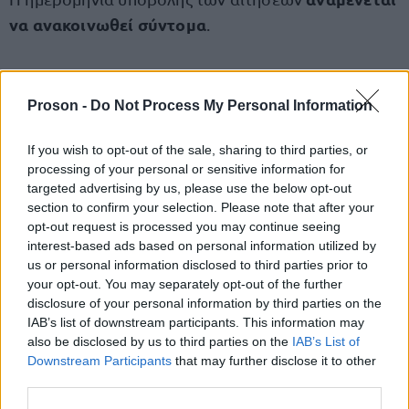
να ανακοινωθεί σύντομα
.
Μείνετε συντονισμένοι
στο Proson.gr, ώστε να
για όλες τις προσλήψεις σε
ενημερώνεστε πρώτοι
Proson -
Do Not Process My Personal Information
δήμους
.
If you wish to opt-out of the sale, sharing to third parties, or
processing of your personal or sensitive information for
ΕΔΩ
Δείτε
την προκήρυξη.
targeted advertising by us, please use the below opt-out
section to confirm your selection. Please note that after your
opt-out request is processed you may continue seeing
interest-based ads based on personal information utilized by
us or personal information disclosed to third parties prior to
ΑΣΕΠ: Πιστοποίηση Αγγλικών σε
your opt-out. You may separately opt-out of the further
μόνο 2 ημέρες στα χέρια σας
disclosure of your personal information by third parties on the
IAB’s list of downstream participants. This information may
also be disclosed by us to third parties on the
IAB’s List of
Downstream Participants
that may further disclose it to other
third parties.