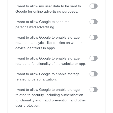
I want to allow my user data to be sent to
Τουρισμός για Όλους 2026: Ανοίγει
Google for online advertising purposes.
σήμερα η πλατφόρμα - Ποια ΑΦΜ
κάνουν αίτηση
I want to allow Google to send me
personalized advertising.
I want to allow Google to enable storage
ΔΥΠΑ/ΟΑΕΔ: 8.000 νέες προσλήψεις -
related to analytics like cookies on web or
Από σήμερα οι αιτήσεις
device identifiers in apps.
I want to allow Google to enable storage
related to functionality of the website or app.
ΑΣΕΠ - Μόνιμες προσλήψεις στη
I want to allow Google to enable storage
Δημοτική Αστυνομία: Νέα οριστικά
related to personalization.
αποτελέσματα
I want to allow Google to enable storage
related to security, including authentication
functionality and fraud prevention, and other
Αλλάζουν τα χαρτονομίσματα ευρώ –
user protection.
Οριστικά εκτός το 500ευρο