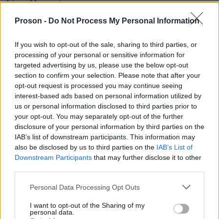
Δήμο Μεγαρέων
Proson -
Do Not Process My Personal Information
If you wish to opt-out of the sale, sharing to third parties, or
ΑΣΕΠ: Πιστοποίηση Αγγλικών σε
processing of your personal or sensitive information for
μόνο 2 ημέρες στα χέρια σας
targeted advertising by us, please use the below opt-out
section to confirm your selection. Please note that after your
opt-out request is processed you may continue seeing
interest-based ads based on personal information utilized by
us or personal information disclosed to third parties prior to
your opt-out. You may separately opt-out of the further
disclosure of your personal information by third parties on the
ΑΣΕΠ: Εξ αποστάσεως η πιο Εύκολη
IAB’s list of downstream participants. This information may
Πιστοποίηση Υπολογιστών σε 2
also be disclosed by us to third parties on the
IAB’s List of
μέρες
Downstream Participants
that may further disclose it to other
third parties.
Please note that this website/app uses one or more Google
Personal Data Processing Opt Outs
services and may gather and store information including but
not limited to your visit or usage behaviour. You may click to
I want to opt-out of the Sharing of my
personal data.
grant or deny consent to Google and its third-party tags to
Μάθε πρώτος όλες τις σημαντικές