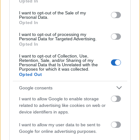
Opted In
use your data for below specified purposes in below Google
ειδήσεις.
consent section.
I want to opt-out of the Sale of my
Βάλε το proson.gr στα αποτελέσματα
Personal Data.
αναζήτησης της Google
Opted In
I want to opt-out of processing my
Personal Data for Targeted Advertising.
Opted In
I want to opt-out of Collection, Use,
Δημοφιλείς Ειδήσεις
Retention, Sale, and/or Sharing of my
Personal Data that Is Unrelated with the
Purposes for which it was collected.
Opted Out
ΑΣΕΠ 6Κ/2026: 315 μόνιμοι στο
Google consents
Δημόσιο - Στις 1.102 οι αιτήσεις
I want to allow Google to enable storage
(στατιστικά)
related to advertising like cookies on web or
device identifiers in apps.
I want to allow my user data to be sent to
Κατώτατος μισθός: Σενάριο για
Google for online advertising purposes.