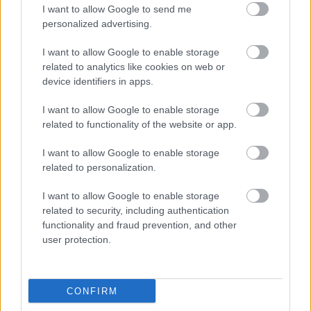
αύξηση στα 1.000 ευρώ από το 2027
I want to allow Google to send me
personalized advertising.
I want to allow Google to enable storage
Ανοικτές 1.779 θέσεις εργασίας στο
related to analytics like cookies on web or
Δημόσιο (χωρίς πτυχίο)
device identifiers in apps.
I want to allow Google to enable storage
related to functionality of the website or app.
ΔΕΥΑ Άργους - Μυκηνών: 16
προσλήψεις απόφοιτων ΠΕ, ΤΕ, ΔΕ και
I want to allow Google to enable storage
related to personalization.
ΥΕ
I want to allow Google to enable storage
related to security, including authentication
functionality and fraud prevention, and other
user protection.
Tags
Θέσεις εργασίας
Προσλήψεις
CONFIRM