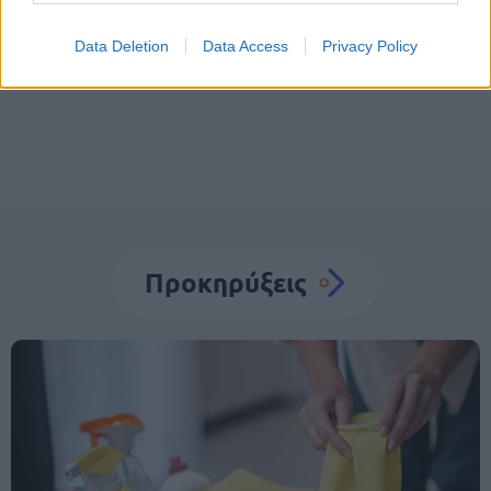
Προσλήψεις σε Δήμους
Αττική
Αυτοδιοίκηση
Data Deletion
Data Access
Privacy Policy
ΟΤΑ
Προκηρύξεις