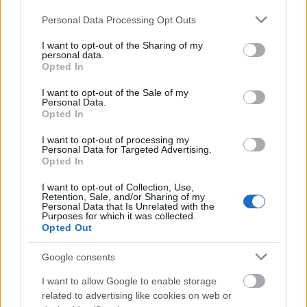
Πιστοποίηση Υπολογιστών σε 2
Please note that this website/app uses one or more Google
Personal Data Processing Opt Outs
μέρες
services and may gather and store information including but
not limited to your visit or usage behaviour. You may click to
I want to opt-out of the Sharing of my
personal data.
grant or deny consent to Google and its third-party tags to
Opted In
use your data for below specified purposes in below Google
consent section.
I want to opt-out of the Sale of my
Personal Data.
Μάθε πρώτος όλες τις σημαντικές
Opted In
ειδήσεις.
Βάλε το proson.gr στα αποτελέσματα
I want to opt-out of processing my
Personal Data for Targeted Advertising.
αναζήτησης της Google
Opted In
I want to opt-out of Collection, Use,
Retention, Sale, and/or Sharing of my
Personal Data that Is Unrelated with the
Purposes for which it was collected.
Opted Out
Δημοφιλείς Ειδήσεις
Google consents
I want to allow Google to enable storage
related to advertising like cookies on web or
Ανοικτές 1.779 θέσεις εργασίας στο