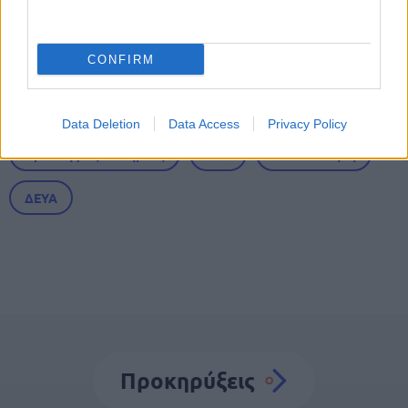
Tags
CONFIRM
Θέσεις εργασίας
Προσλήψεις
Data Deletion
Data Access
Privacy Policy
Προσλήψεις σε Δήμους
ΟΤΑ
Αυτοδιοίκηση
ΔΕΥΑ
Προκηρύξεις