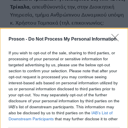
Τρίκαλα
, απευθύνοντάς την, στην Διοικητική
Υπηρεσία, τμήμα Ανθρώπινου Δυναμικού υπόψη
κ. Χρήστου Ταμπακά (τηλ. επικοινωνίας:
2431076711-12-13).
Proson -
Do Not Process My Personal Information
Δείτε
ΕΔΩ
την προκήρυξη για τη ΔΕΥΑ Τρικάλων
If you wish to opt-out of the sale, sharing to third parties, or
processing of your personal or sensitive information for
targeted advertising by us, please use the below opt-out
section to confirm your selection. Please note that after your
ΑΣΕΠ: Πιστοποίηση Αγγλικών σε
opt-out request is processed you may continue seeing
μόνο 2 ημέρες στα χέρια σας
interest-based ads based on personal information utilized by
us or personal information disclosed to third parties prior to
your opt-out. You may separately opt-out of the further
disclosure of your personal information by third parties on the
IAB’s list of downstream participants. This information may
also be disclosed by us to third parties on the
IAB’s List of
Downstream Participants
that may further disclose it to other
ΑΣΕΠ: Εξ αποστάσεως η πιο Εύκολη
third parties.