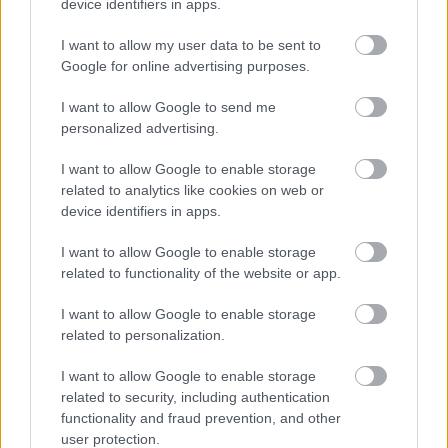
device identifiers in apps.
Δημόσιο (χωρίς πτυχίο)
I want to allow my user data to be sent to
Google for online advertising purposes.
Πυροσβεστική Σχολή: Νέος
I want to allow Google to send me
personalized advertising.
κανονισμός για δόκιμους – Τι αλλάζει
σε διαμονή, σίτιση και πρακτική
I want to allow Google to enable storage
εκπαίδευση
related to analytics like cookies on web or
device identifiers in apps.
I want to allow Google to enable storage
ΥΠΕΣ: Προγραμματισμός προσλήψεων
related to functionality of the website or app.
2027 - Παρατείνεται το Β' Στάδιο
I want to allow Google to enable storage
related to personalization.
I want to allow Google to enable storage
Προσλήψεις αναπληρωτών: Περίπου
related to security, including authentication
30.000 ονόματα στην α' φάση
functionality and fraud prevention, and other
user protection.