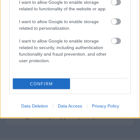
Αυτό το επίδομα δίνει 300 ευρώ - Δεν
I want to allow Google to enable storage
χρειάζεται αίτηση
related to functionality of the website or app.
I want to allow Google to enable storage
related to personalization.
Τουρισμός για Όλους 2026: Voucher
I want to allow Google to enable storage
έως 600 ευρώ - Ποια ΑΦΜ παίρνουν
related to security, including authentication
σειρά σήμερα
functionality and fraud prevention, and other
user protection.
ΟΠΕΚΑ: Μηνιαίο επίδομα έως 210
CONFIRM
ευρώ - Πώς θα τα πάρετε
Data Deletion
Data Access
Privacy Policy
Τι σημαίνει η λέξη «σιγαλός»