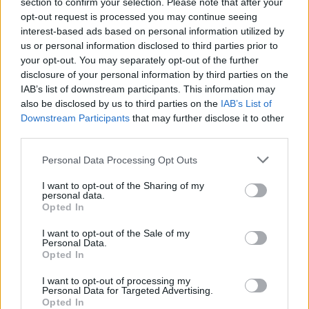
να ανακοινωθεί σύντομα
.
section to confirm your selection. Please note that after your
opt-out request is processed you may continue seeing
interest-based ads based on personal information utilized by
ώστε να
Μείνετε συντονισμένοι στο Proson.gr,
us or personal information disclosed to third parties prior to
ενημερώνεστε πρώτοι για όλες τις προσλήψεις
your opt-out. You may separately opt-out of the further
disclosure of your personal information by third parties on the
σε δήμους
.
IAB’s list of downstream participants. This information may
also be disclosed by us to third parties on the
IAB’s List of
Δείτε εδώ την προκήρυξη των θέσεων εργασίας
Downstream Participants
that may further disclose it to other
.
third parties.
Please note that this website/app uses one or more Google
Personal Data Processing Opt Outs
services and may gather and store information including but
ΑΣΕΠ: Πιστοποίηση Αγγλικών σε
not limited to your visit or usage behaviour. You may click to
I want to opt-out of the Sharing of my
personal data.
grant or deny consent to Google and its third-party tags to
μόνο 2 ημέρες στα χέρια σας
Opted In
use your data for below specified purposes in below Google
consent section.
I want to opt-out of the Sale of my
Personal Data.
Opted In
I want to opt-out of processing my
Personal Data for Targeted Advertising.
Opted In
ΑΣΕΠ: Εξ αποστάσεως η πιο Εύκολη