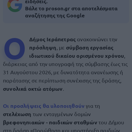
ειδήσεις.
Βάλε το proson.gr στα αποτελέσματα
αναζήτησης της Google
Ο
Δήμος Ιεράπετρας
ανακοινώνει την
πρόσληψη
σύμβαση εργασίας
, με
ιδιωτικού δικαίου ορισμένου χρόνου
,
διάρκειας από την υπογραφή της σύμβασης έως τις
31 Αυγούστου 2026, με δυνατότητα ανανέωσης ή
παράτασης σε περίπτωση συνέχισης της δράσης,
συνολικά οκτώ ατόμων
.
Οι
προσλήψεις
θα υλοποιηθούν
για τη
στελέχωση
των ενταγμένων δομών
βρεφονηπιακών - παιδικών σταθμών
του Δήμου
στη δράση «Προώθηση και υποστήριξη παιδιών