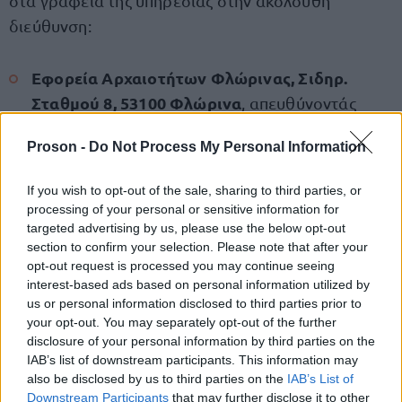
στα γραφεία της υπηρεσίας στην ακόλουθη
διεύθυνση:
Εφορεία Αρχαιοτήτων Φλώρινας, Σιδηρ.
Σταθμού 8, 53100 Φλώρινα
, απευθύνοντάς
υπόψιν κ. Βασιλικής Κορωναίου (τηλ.
Proson -
Do Not Process My Personal Information
επικοινωνίας: 2385028206)
If you wish to opt-out of the sale, sharing to third parties, or
Η προθεσμία υποβολής των αιτήσεων ορίζεται από
processing of your personal or sensitive information for
Πέμπτη, 18 Ιουνίου
Σάββατο, 27
την
targeted advertising by us, please use the below opt-out
έως το
section to confirm your selection. Please note that after your
Ιουνίου 2026
.
opt-out request is processed you may continue seeing
interest-based ads based on personal information utilized by
us or personal information disclosed to third parties prior to
Ολόκληρη η προκήρυξη για την ΕΦΑ Φλώρινας
your opt-out. You may separately opt-out of the further
disclosure of your personal information by third parties on the
IAB’s list of downstream participants. This information may
also be disclosed by us to third parties on the
IAB’s List of
ΑΣΕΠ: Πιστοποίηση Αγγλικών σε
Downstream Participants
that may further disclose it to other