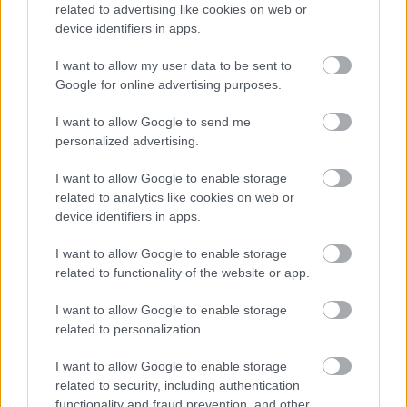
related to advertising like cookies on web or
device identifiers in apps.
I want to allow my user data to be sent to
Δημοφιλείς Ειδήσεις
Google for online advertising purposes.
I want to allow Google to send me
personalized advertising.
Τουρισμός για Όλους 2026: Ανοίγει
σήμερα η πλατφόρμα - Ποια ΑΦΜ
I want to allow Google to enable storage
related to analytics like cookies on web or
κάνουν αίτηση
device identifiers in apps.
I want to allow Google to enable storage
related to functionality of the website or app.
ΔΥΠΑ/ΟΑΕΔ: 8.000 νέες προσλήψεις -
Από σήμερα οι αιτήσεις
I want to allow Google to enable storage
related to personalization.
I want to allow Google to enable storage
Αλλάζουν τα χαρτονομίσματα ευρώ –
related to security, including authentication
functionality and fraud prevention, and other