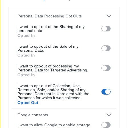
μόνο 2 ημέρες στα χέρια σας
third parties.
Please note that this website/app uses one or more Google
Personal Data Processing Opt Outs
services and may gather and store information including but
not limited to your visit or usage behaviour. You may click to
I want to opt-out of the Sharing of my
personal data.
grant or deny consent to Google and its third-party tags to
Opted In
use your data for below specified purposes in below Google
consent section.
ΑΣΕΠ: Εξ αποστάσεως η πιο Εύκολη
I want to opt-out of the Sale of my
Personal Data.
Πιστοποίηση Υπολογιστών σε 2
Opted In
μέρες
I want to opt-out of processing my
Personal Data for Targeted Advertising.
Opted In
I want to opt-out of Collection, Use,
Retention, Sale, and/or Sharing of my
Personal Data that Is Unrelated with the
Μάθε πρώτος όλες τις σημαντικές
Purposes for which it was collected.
ειδήσεις.
Opted Out
Βάλε το proson.gr στα αποτελέσματα
Google consents
αναζήτησης της Google
I want to allow Google to enable storage