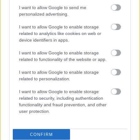
I want to allow Google to send me
personalized advertising.
e-ΕΦΚΑ: Έως 846 ευρώ επιπλέον στη
σύνταξη – Ποιοι δικαιούνται τα
I want to allow Google to enable storage
χρήματα
related to analytics like cookies on web or
device identifiers in apps.
I want to allow Google to enable storage
ΔΥΠΑ: Ευκαιρία συνταξιοδότησης για
related to functionality of the website or app.
8.000 ανέργους άνω των 55 ετών –
I want to allow Google to enable storage
Ξεκίνησαν οι αιτήσεις
related to personalization.
I want to allow Google to enable storage
related to security, including authentication
functionality and fraud prevention, and other
Tags
user protection.
Θέσεις εργασίας
Προσλήψεις
CONFIRM