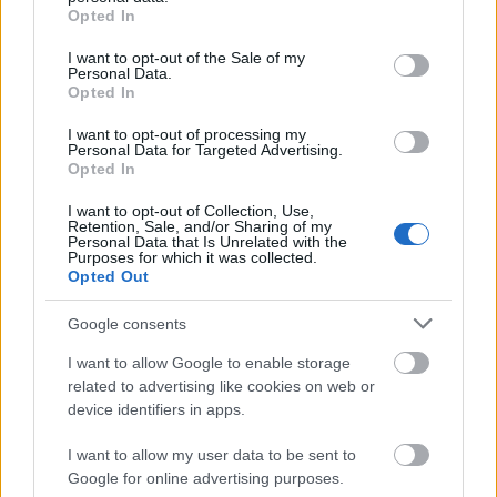
grant or deny consent to Google and its third-party tags to
αναζήτησης της Google
Opted In
use your data for below specified purposes in below Google
consent section.
I want to opt-out of the Sale of my
Personal Data.
Opted In
I want to opt-out of processing my
Δημοφιλείς Ειδήσεις
Personal Data for Targeted Advertising.
Opted In
I want to opt-out of Collection, Use,
Retention, Sale, and/or Sharing of my
Personal Data that Is Unrelated with the
Ανοικτές 1.779 θέσεις εργασίας στο
Purposes for which it was collected.
Δημόσιο (χωρίς πτυχίο)
Opted Out
Google consents
I want to allow Google to enable storage
Πυροσβεστική Σχολή: Νέος
related to advertising like cookies on web or
κανονισμός για δόκιμους – Τι αλλάζει
device identifiers in apps.
σε διαμονή, σίτιση και πρακτική
I want to allow my user data to be sent to
εκπαίδευση
Google for online advertising purposes.