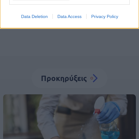
Προσλήψεις σε Δήμους
ΟΤΑ
Αυτοδιοίκηση
Σχολεία
Σχολικοί καθαριστές
Data Deletion
Data Access
Privacy Policy
Προκηρύξεις