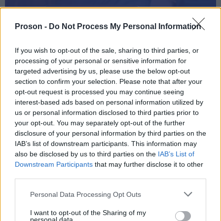
ΑΣΕΠ: Πιστοποίηση Αγγλικών σε
Proson -
Do Not Process My Personal Information
μόνο 2 ημέρες στα χέρια σας
If you wish to opt-out of the sale, sharing to third parties, or
processing of your personal or sensitive information for
targeted advertising by us, please use the below opt-out
section to confirm your selection. Please note that after your
opt-out request is processed you may continue seeing
interest-based ads based on personal information utilized by
ΑΣΕΠ: Εξ αποστάσεως η πιο Εύκολη
us or personal information disclosed to third parties prior to
Πιστοποίηση Υπολογιστών σε 2
your opt-out. You may separately opt-out of the further
μέρες
disclosure of your personal information by third parties on the
IAB’s list of downstream participants. This information may
also be disclosed by us to third parties on the
IAB’s List of
Downstream Participants
that may further disclose it to other
third parties.
Μάθε πρώτος όλες τις σημαντικές
Please note that this website/app uses one or more Google
Personal Data Processing Opt Outs
ειδήσεις.
services and may gather and store information including but
not limited to your visit or usage behaviour. You may click to
I want to opt-out of the Sharing of my
Βάλε το proson.gr στα αποτελέσματα
personal data.