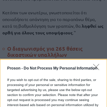
Κατόπιν των ανωτέρω, γνωστοποιείται ότι
οποιαδήποτε απάντηση για το παραπάνω θέμα,
ληφθεί ως
κατά τη βαθμολόγηση των γραπτών, θα
ορθή για όλους τους υποψήφιους
.''
Ο διαγωνισμός για 265 θέσεις
δικαστικών υπαλλήλων
πρώτο στάδιο του γραπτού
Υπενθυμίζεται ότι το
Proson -
Do Not Process My Personal Information
διαγωνισμού της ΕΣΔΙ πραγματοποιήθηκε το
Σαββατοκύριακο 4 και 5 Ιουλίου 2026
και αφορά
If you wish to opt-out of the sale, sharing to third parties, or
processing of your personal or sensitive information for
την επιλογή 265 εκπαιδευομένων, οι οποίοι μετά
targeted advertising by us, please use the below opt-out
την ολοκλήρωση της διαδικασίας θα στελεχώσουν
section to confirm your selection. Please note that after your
θέσεις δικαστικών υπαλλήλων.
opt-out request is processed you may continue seeing
interest-based ads based on personal information utilized by