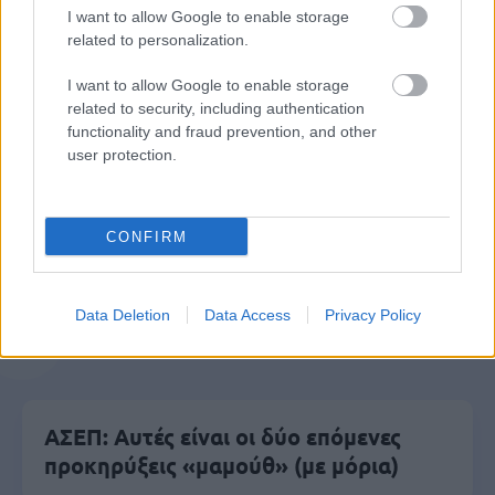
I want to allow Google to enable storage
related to personalization.
I want to allow Google to enable storage
related to security, including authentication
Μάθε πρώτος όλες τις σημαντικές
functionality and fraud prevention, and other
ειδήσεις.
user protection.
Βάλε το proson.gr στα αποτελέσματα
αναζήτησης της Google
CONFIRM
Data Deletion
Data Access
Privacy Policy
Δημοφιλείς Ειδήσεις
ΑΣΕΠ: Αυτές είναι οι δύο επόμενες
προκηρύξεις «μαμούθ» (με μόρια)