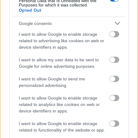
Personal Data that Is Unrelated with the
Purposes for which it was collected.
νεότερες
Η ΕΣΔΙ αναμένεται να εκδώσει
Opted Out
ανακοινώσεις
σχετικά με το πρόγραμμα και τις
Google consents
λεπτομέρειες διεξαγωγής της επόμενης φάσης του
I want to allow Google to enable storage
διαγωνισμού.
related to advertising like cookies on web or
device identifiers in apps.
I want to allow my user data to be sent to
ΑΣΕΠ: Πιστοποίηση Αγγλικών σε
Google for online advertising purposes.
μόνο 2 ημέρες στα χέρια σας
I want to allow Google to send me
personalized advertising.
I want to allow Google to enable storage
related to analytics like cookies on web or
device identifiers in apps.
ΑΣΕΠ: Εξ αποστάσεως η πιο Εύκολη
I want to allow Google to enable storage
Πιστοποίηση Υπολογιστών σε 2
related to functionality of the website or app.
μέρες