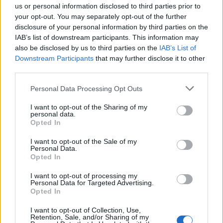
us or personal information disclosed to third parties prior to
Στον διαγωνισμό συμμετείχαν υποψήφιοι των
your opt-out. You may separately opt-out of the further
ΠΕ
κατηγοριών Πανεπιστημιακής (
), Τεχνολογικής
disclosure of your personal information by third parties on the
IAB’s list of downstream participants. This information may
ΤΕ
ΔΕ
(
) και Δευτεροβάθμιας Εκπαίδευσης (
), με
also be disclosed by us to third parties on the
IAB’s List of
προοπτική τοποθέτησης στα πολιτικά και ποινικά
Downstream Participants
that may further disclose it to other
δικαστήρια, στις εισαγγελίες, στα τακτικά
third parties.
διοικητικά δικαστήρια, καθώς και στο Ελεγκτικό
Please note that this website/app uses one or more Google
Personal Data Processing Opt Outs
Συνέδριο.
services and may gather and store information including but
not limited to your visit or usage behaviour. You may click to
I want to opt-out of the Sharing of my
personal data.
grant or deny consent to Google and its third-party tags to
Opted In
Πότε θα διεξαχθεί το δεύτερο στάδιο
use your data for below specified purposes in below Google
consent section.
I want to opt-out of the Sale of my
Personal Data.
Μετά την ολοκλήρωση του πρώτου σταδίου, η
Opted In
διαδικασία θα συνεχιστεί με το δεύτερο στάδιο
I want to opt-out of processing my
του διαγωνισμού, το οποίο έχει προγραμματιστεί
Personal Data for Targeted Advertising.
Opted In
1η έως και την
να διεξαχθεί στην Αθήνα από την
25η Νοεμβρίου 2026
.
I want to opt-out of Collection, Use,
Retention, Sale, and/or Sharing of my