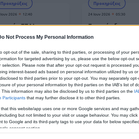
Προκηρύξεις
Προκηρύξεις
 Ιουν 2026
12:40
24 Ιουν 2026
05:30
ραπτός ΕΣΔΙ:
Γραπτός διαγωνι
ιορισμοί σε
της ΕΣΔΙ για 150
Do Not Process My Personal Information
ικαστήρια - Βγήκαν οι
νομικούς - Λήγου
ίνακες
αιτήσεις
to opt-out of the sale, sharing to third parties, or processing of your per
formation for targeted advertising by us, please use the below opt-out s
r selection. Please note that after your opt-out request is processed y
eing interest-based ads based on personal information utilized by us or
disclosed to third parties prior to your opt-out. You may separately opt-
Προκηρύξεις
losure of your personal information by third parties on the IAB’s list of
. This information may also be disclosed by us to third parties on the
IA
 Ιουν 2026
05:30
15 
Participants
that may further disclose it to other third parties.
ΣΔΙ: Γραπτός διαγωνισμός για 150
Γρ
 that this website/app uses one or more Google services and may gath
ομικούς - Πού κάνετε αίτηση
δι
including but not limited to your visit or usage behaviour. You may click 
 to Google and its third-party tags to use your data for below specifi
ogle consent section.