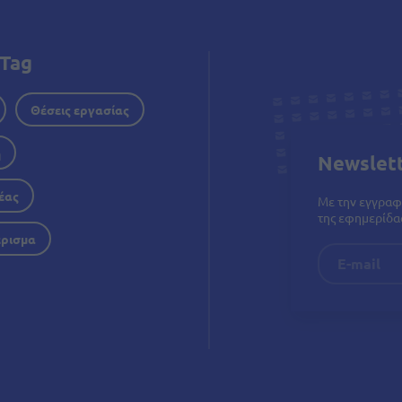
Tag
Θέσεις εργασίας
η
Newslet
έας
Με την εγγραφ
της εφημερίδας
έρισμα