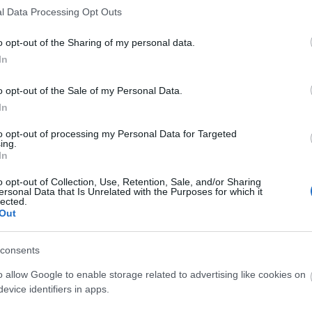
Προκηρύξεις
Προκηρύξεις
l Data Processing Opt Outs
 Ιουν 2026
10:41
09 Ιουν 2026
04:30
o opt-out of the Sharing of my personal data.
ραπτός ΕΣΔΙ:
Γραπτός ΕΣΔΙ:
In
ροποποιείται η
Διορισμοί σε
o opt-out of the Sale of my Personal Data.
ροκήρυξη - Τι αλλάζει
Δικαστήρια με
In
οποιοδήποτε πτυ
to opt-out of processing my Personal Data for Targeted
ing.
In
o opt-out of Collection, Use, Retention, Sale, and/or Sharing
Προκηρύξεις
ersonal Data that Is Unrelated with the Purposes for which it
lected.
 Μαΐ 2026
14:16
15 
Out
γαίνει η προκήρυξη: Διορισμοί σε
Δι
consents
ικαστήρια όλης της Ελλάδα
όλ
o allow Google to enable storage related to advertising like cookies on
evice identifiers in apps.