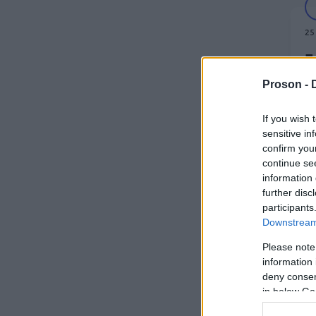
25
Γ
Δ
Proson -
Δ
π
If you wish 
sensitive in
confirm you
continue se
information 
further disc
participants
18
Downstream 
Ε
Please note
ν
information 
deny consent
in below Go