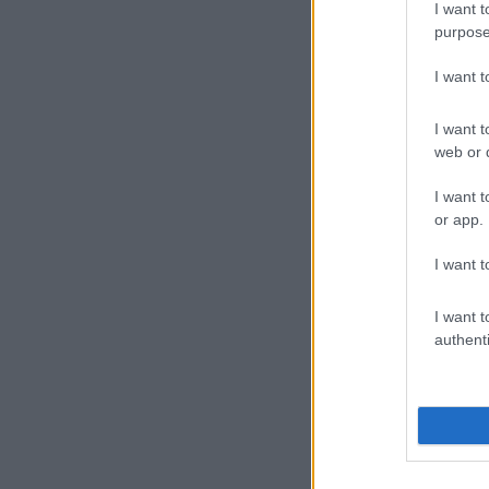
I want t
purpose
08
I want 
Γ
«
I want t
π
web or d
τ
I want t
or app.
I want t
I want t
01
authenti
Γ
α
π