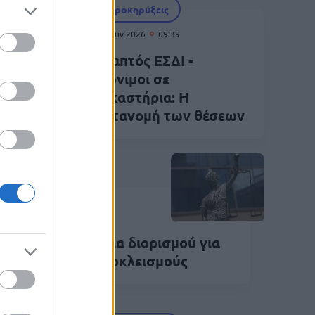
Προκηρύξεις
02 Ιουν 2026
09:39
Γραπτός ΕΣΔΙ -
Μόνιμοι σε
Δικαστήρια: Η
χίο
κατανομή των θέσεων
Προκηρύξεις
Απρ 2026
09:12
καστήρια: Ευκαιρία διορισμού για
ους και χωρίς αποκλεισμούς