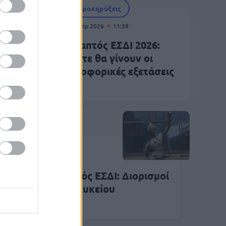
Προκηρύξεις
02 Απρ 2026
11:39
6:
Γραπτός ΕΣΔΙ 2026:
Πότε θα γίνουν οι
ήψεων
προφορικές εξετάσεις
Προκηρύξεις
Μαρ 2026
11:36
χεται νέος γραπτός ΕΣΔΙ: Διορισμοί
ι με απολυτήριο λυκείου