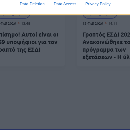
Data Deletion
Data Access
Privacy Policy
Προκηρύξεις
Προκηρύξεις
 Φεβ 2026
13:48
13 Φεβ 2026
14:11
πίσημο! Αυτοί είναι οι
Γραπτός ΕΣΔΙ 202
59 υποψήφιοι για τον
Ανακοινώθηκε τ
ραπτό της ΕΣΔΙ
πρόγραμμα των
εξετάσεων - Η ύ
δοποίηση