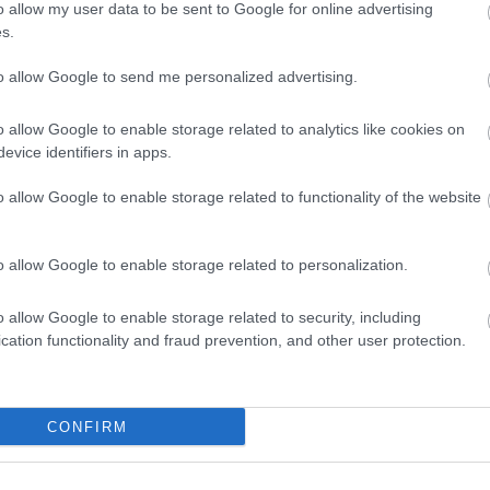
o allow my user data to be sent to Google for online advertising
Προκηρύξεις
Προκηρύξεις
s.
 Απρ 2026
09:57
03 Απρ 2026
09:52
to allow Google to send me personalized advertising.
ραπτός ΕΣΔΙ 2026:
Γραπτός ΕΣΔΙ 202
Κλείδωσε» η δεύτερη
Δεύτερος γύρος
o allow Google to enable storage related to analytics like cookies on
ροκήρυξη - Η ύλη
μόνιμων προσλ
evice identifiers in apps.
ων εξετάσεων
στα Δικαστήρια
o allow Google to enable storage related to functionality of the website
o allow Google to enable storage related to personalization.
Εργασία
o allow Google to enable storage related to security, including
 Απρ 2026
16:52
19 
cation functionality and fraud prevention, and other user protection.
ραπτός ΕΣΔΙ: Βγήκαν τα
Έρ
ποτελέσματα για 159 μόνιμες
κα
CONFIRM
ροσλήψεις