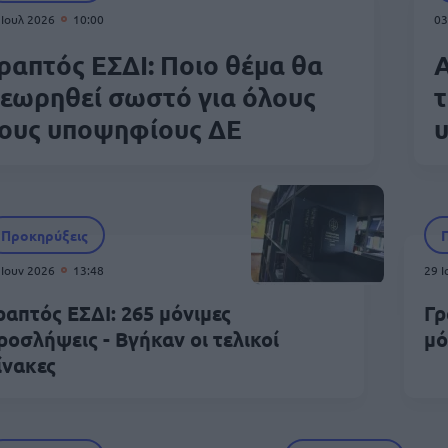
 Ιουλ 2026
10:00
03
ραπτός ΕΣΔΙ: Ποιο θέμα θα
Α
εωρηθεί σωστό για όλους
τ
ους υποψηφίους ΔΕ
Προκηρύξεις
 Ιουν 2026
13:48
29 
ραπτός ΕΣΔΙ: 265 μόνιμες
Γρ
ροσλήψεις - Βγήκαν οι τελικοί
μό
ίνακες