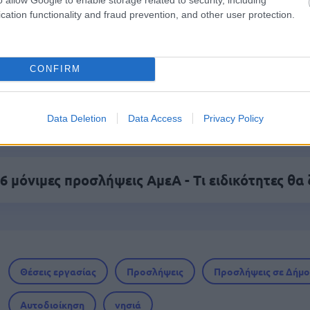
cation functionality and fraud prevention, and other user protection.
 για Όλους 2026: Voucher έως 600 ευρώ - Ποι
σειρά σήμερα
CONFIRM
ικό βοήθημα ανεργίας 565 ευρώ – Ποια δικαιολο
αι
Data Deletion
Data Access
Privacy Policy
6 μόνιμες προσλήψεις ΑμεΑ - Τι ειδικότητες θα
Θέσεις εργασίας
Προσλήψεις
Προσλήψεις σε Δήμο
Αυτοδιοίκηση
νησιά