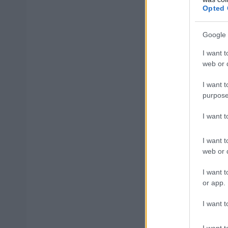
ΑΣΕΠ: Εξ 
Opted 
μέρες
Google 
I want t
web or d
Μάθε 
I want t
Βάλε
purpose
I want 
I want t
web or d
Δημοφιλ
I want t
or app.
Αυτό το επ
I want t
I want t