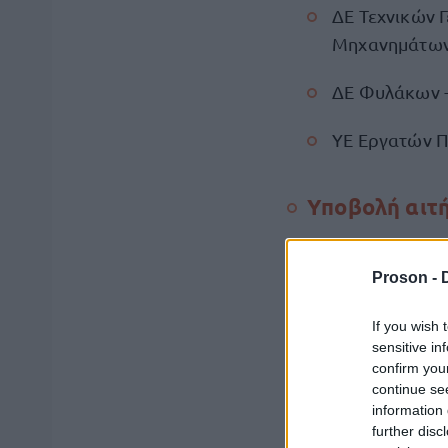
ΔΕ Τεχνικών 
Μηχανημάτων
ΔΕ Φυλάκων 
YE Εργατών Π
Υποβολή αιτ
Οι ενδιαφερόμεν
Proson -
ΔΕ/Υ
ΑΣΕΠ ΣΟΧ 2
αυτοπροσώπως, ε
If you wish 
εξουσιοδότηση φ
sensitive in
confirm you
ταχυδρομικά με 
continue se
διεύθυνση:
information 
further disc