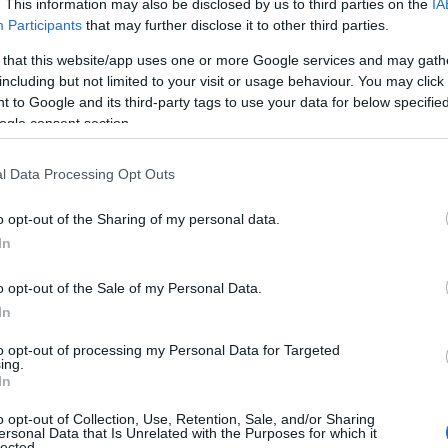
. This information may also be disclosed by us to third parties on the
IA
δας
Αντ. Τζεβελέκη και Υποσμηναγού Αθ. Κατωπόδη
,
Participants
that may further disclose it to other third parties.
ψη κας Στραγαλινού Νίκης ή κας Χαλκιοπούλου Γεωργί
 that this website/app uses one or more Google services and may gath
 2645360525, 2645360570).
including but not limited to your visit or usage behaviour. You may click 
 to Google and its third-party tags to use your data for below specifi
Κυριακή, 12 Ιο
βολής των αιτήσεων ορίζεται από την
ogle consent section.
υλίου 2026
.
l Data Processing Opt Outs
προκήρυξη
o opt-out of the Sharing of my personal data.
In
o opt-out of the Sale of my Personal Data.
τοποίηση Αγγλικών σε μόνο 2 ημέρες στα χέρια
In
to opt-out of processing my Personal Data for Targeted
ing.
In
o opt-out of Collection, Use, Retention, Sale, and/or Sharing
ersonal Data that Is Unrelated with the Purposes for which it
lected.