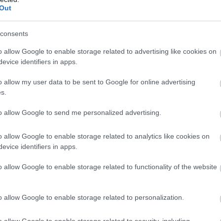
αποστάσεως η πιο Εύκολη Πιστοποίηση Υπολογι
Out
consents
o allow Google to enable storage related to advertising like cookies on
evice identifiers in apps.
πρώτος όλες τις σημαντικές ειδήσεις.
o allow my user data to be sent to Google for online advertising
 το proson.gr στα αποτελέσματα αναζήτησης τη
s.
to allow Google to send me personalized advertising.
o allow Google to enable storage related to analytics like cookies on
evice identifiers in apps.
είς Ειδήσεις
o allow Google to enable storage related to functionality of the website
ίδομα δίνει 300 ευρώ - Δεν χρειάζεται αίτηση
o allow Google to enable storage related to personalization.
o allow Google to enable storage related to security, including