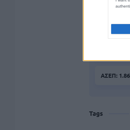
authenti
Τουρισμός
παίρνουν 
ΔΥΠΑ: Ειδ
απαιτούντ
ΑΣΕΠ: 1.86
Tags