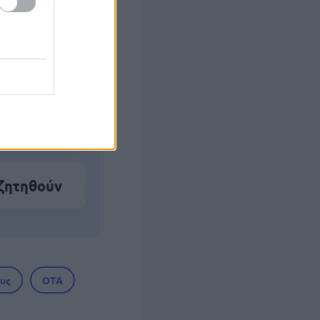
α ΑΦΜ
γητικά
 ζητηθούν
υς
ΟΤΑ