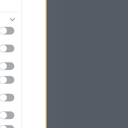
στών σε 2
ς Google