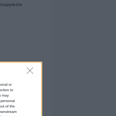
 Γεωργικών
ΝΕΟ ΕΝΤΥΠΟ
,
λογητικά είτε
 εφόσον η
sonal or
, είτε
ection to
ou may
στην ακόλουθη
 personal
out of the
 downstream