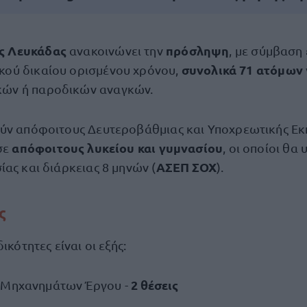
ς Λευκάδας
πρόσληψη
ανακοινώνει την
, με σύμβαση
συνολικά 71 ατόμων
ικού δικαίου ορισμένου χρόνου,
κών ή παροδικών αναγκών.
ύν απόφοιτους Δευτεροβάθμιας και Υποχρεωτικής Εκ
απόφοιτους λυκείου και γυμνασίου
σε
, οι οποίοι θ
ΑΣΕΠ ΣΟΧ
ας και διάρκειας 8 μηνών (
).
ς
ικότητες είναι οι εξής:
2 θέσεις
 Μηχανημάτων Έργου -