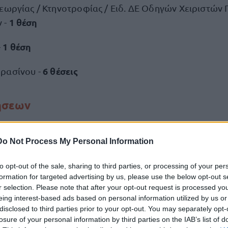
Γεωργίας / Κτηνοτροφίας / Ειδ. ΔΕ Οδηγών Χειριστών
1 θέση
 -
1 θέση
-
6 θέσεις
ρασίνου -
ήσεων
οι καλούνται να συμπληρώσουν την αίτηση με κωδικό
Do Not Process My Personal Information
Ε
και να την υποβάλουν μαζί με τα απαιτούμενα δικαιο
ίτε με άλλο εξουσιοδοτημένο από αυτούς πρόσωπο,
to opt-out of the sale, sharing to third parties, or processing of your per
έρει την υπογραφή τους θεωρημένη από δημόσια αρχή
formation for targeted advertising by us, please use the below opt-out s
r selection. Please note that after your opt-out request is processed y
συστημένη επιστολή, στα γραφεία της υπηρεσίας μας 
eing interest-based ads based on personal information utilized by us or
disclosed to third parties prior to your opt-out. You may separately opt-
losure of your personal information by third parties on the IAB’s list of