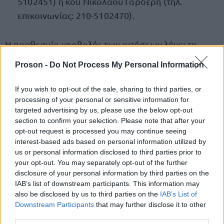
5102451) ή κου Νικολάου Γαρδέρη (τηλ.
επικοινωνίας: 210-5102470).
Η προθεσμία υποβολής των αιτήσεων λήγει τη
Δευτέρα, 20 Ιουλίου 2026
.
Proson -
Do Not Process My Personal Information
Ολόκληρη η προκήρυξη για το Δημοτικό
If you wish to opt-out of the sale, sharing to third parties, or
Βρεφοκομείο Αθήνων
processing of your personal or sensitive information for
targeted advertising by us, please use the below opt-out
section to confirm your selection. Please note that after your
opt-out request is processed you may continue seeing
interest-based ads based on personal information utilized by
ΑΣΕΠ: Πιστοποίηση Αγγλικών σε
us or personal information disclosed to third parties prior to
μόνο 2 ημέρες στα χέρια σας
your opt-out. You may separately opt-out of the further
disclosure of your personal information by third parties on the
IAB’s list of downstream participants. This information may
also be disclosed by us to third parties on the
IAB’s List of
Downstream Participants
that may further disclose it to other
third parties.