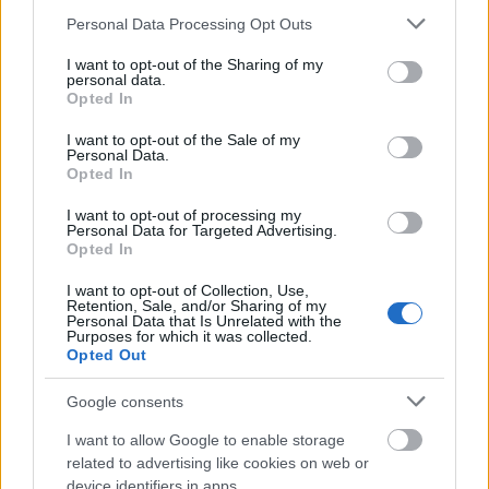
Please note that this website/app uses one or more Google
ΑΣΕΠ: Εξ αποστάσεως η πιο Εύκολη
Personal Data Processing Opt Outs
services and may gather and store information including but
Πιστοποίηση Υπολογιστών σε 2
not limited to your visit or usage behaviour. You may click to
I want to opt-out of the Sharing of my
μέρες
personal data.
grant or deny consent to Google and its third-party tags to
Opted In
use your data for below specified purposes in below Google
consent section.
I want to opt-out of the Sale of my
Personal Data.
Opted In
Μάθε πρώτος όλες τις σημαντικές
I want to opt-out of processing my
Personal Data for Targeted Advertising.
ειδήσεις.
Opted In
Βάλε το proson.gr στα αποτελέσματα
αναζήτησης της Google
I want to opt-out of Collection, Use,
Retention, Sale, and/or Sharing of my
Personal Data that Is Unrelated with the
Purposes for which it was collected.
Opted Out
Google consents
Δημοφιλείς Ειδήσεις
I want to allow Google to enable storage
related to advertising like cookies on web or
device identifiers in apps.