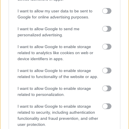
ΑΣΕΠ: Αυτές είναι οι δύο επόμενες
I want to allow my user data to be sent to
προκηρύξεις «μαμούθ» (με μόρια)
Google for online advertising purposes.
I want to allow Google to send me
personalized advertising.
ΑΣΕΠ: Νέος γραπτός διαγωνισμός -
I want to allow Google to enable storage
Μόνιμοι στο υπουργείο Εξωτερικών
related to analytics like cookies on web or
device identifiers in apps.
I want to allow Google to enable storage
ΔΥΠΑ: 1.000 προσλήψεις με μισθό έως
related to functionality of the website or app.
1.250€ - Πού θα κάνετε αίτηση
I want to allow Google to enable storage
related to personalization.
Κατώτατος μισθός: Σενάριο για
I want to allow Google to enable storage
related to security, including authentication
αύξηση στα 1.000 ευρώ από το 2027
functionality and fraud prevention, and other
user protection.