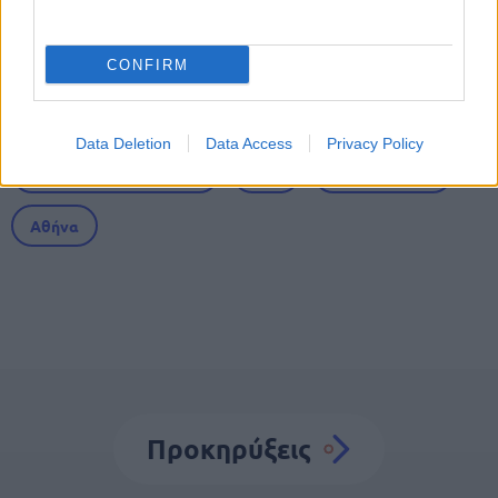
Tags
CONFIRM
Θέσεις εργασίας
Προσλήψεις
Data Deletion
Data Access
Privacy Policy
Προσλήψεις σε Δήμους
ΟΤΑ
Αυτοδιοίκηση
Αθήνα
Προκηρύξεις