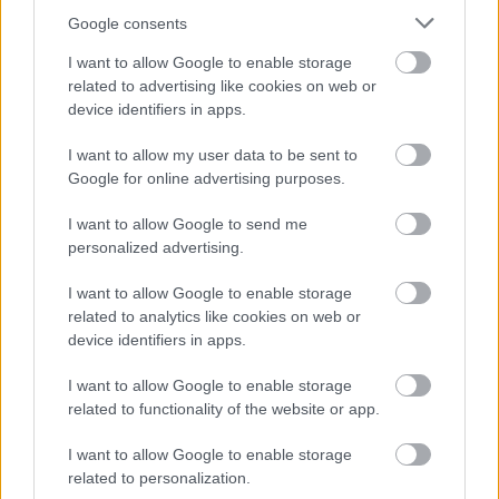
Google consents
Όταν ο μισθός στις αρχές του 2000 ήταν
πραγματικά και καθαρά υψηλότερος από σήμερα;
I want to allow Google to enable storage
related to advertising like cookies on web or
Ποια ανάπτυξη όταν με 612 ευρώ καθαρά και με
device identifiers in apps.
πληθωρισμό επί μακρών σε αυξητικές τάσεις, στον
οποίον περιλαμβάνονται και οι υπερ-αυξημένες
I want to allow my user data to be sent to
Google for online advertising purposes.
τιμές στο ρεύμα και στην ενέργεια, η πλειοψηφία
του κόσμου δεν μπορεί να ανταπεξέλθει στις
I want to allow Google to send me
«υποχρεώσεις» της, που και οι ίδιες υποχρεώσεις
personalized advertising.
βεβαίως και είναι επίπλαστες
.
I want to allow Google to enable storage
related to analytics like cookies on web or
Τελικά ανέβηκε ο μισθός; Μειώθηκε η ανεργία;
device identifiers in apps.
Αυξήθηκε ο πληθωρισμός; Η εξίσωση στα
I want to allow Google to enable storage
ερωτήματα αυτά τι απάντηση δίνει για τον
related to functionality of the website or app.
άγνωστο χ του μισθού, τον άγνωστο ψ της
I want to allow Google to enable storage
ανεργίας;
related to personalization.