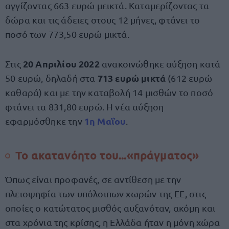
αγγίζοντας 663 ευρώ μεικτά. Καταμερίζοντας τα
δώρα και τις άδειες στους 12 μήνες, φτάνει το
ποσό των 773,50 ευρώ μικτά.
20 Απριλίου 2022
Στις
ανακοινώθηκε αύξηση κατά
713 ευρώ μικτά
50 ευρώ, δηλαδή στα
(612 ευρώ
καθαρά) και με την καταβολή 14 μισθών το ποσό
φτάνει τα 831,80 ευρώ. Η νέα αύξηση
1η Μαΐου
εφαρμόσθηκε την
.
Το ακατανόητο του...«πράγματος»
Όπως είναι προφανές, σε αντίθεση με την
πλειοψηφία των υπόλοιπων χωρών της ΕΕ, στις
οποίες ο κατώτατος μισθός αυξανόταν, ακόμη και
στα χρόνια της κρίσης, η Ελλάδα ήταν η μόνη χώρα