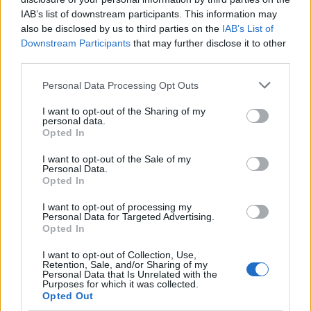
IAB’s list of downstream participants. This information may
also be disclosed by us to third parties on the
IAB’s List of
10.2% για τον μήνα
Στα επίπεδα αύξησης του
Downstream Participants
that may further disclose it to other
Απρίλιο
713 ευρώ
και με κατώτατο μισθό τα
third parties.
μικτά
, εν σχέσει βέβαια με τις αρχές του 2000 και
Please note that this website/app uses one or more Google
Personal Data Processing Opt Outs
έχει
το 2010, η αγοραστική δύναμη των πολιτών
services and may gather and store information including but
κατακρεουργηθεί
.
not limited to your visit or usage behaviour. You may click to
I want to opt-out of the Sharing of my
personal data.
grant or deny consent to Google and its third-party tags to
Opted In
use your data for below specified purposes in below Google
Ακούμε ταυτόχρονα, ότι για όλα αυτά ευθύνεται ο
consent section.
I want to opt-out of the Sale of my
Personal Data.
πόλεμος και ότι ο πληθωρισμός συνιστά παγκόσμιο
Opted In
φαινόμενο. Βεβαίως. Ελληνικό φαινόμενο όμως
I want to opt-out of processing my
συνιστά η κατρακύλα των μισθών που δεν
Personal Data for Targeted Advertising.
προσεγγίζουν σε τίποτα τα επίπεδα του
Opted In
πληθωρισμού στο σήμερα.
I want to opt-out of Collection, Use,
Retention, Sale, and/or Sharing of my
Personal Data that Is Unrelated with the
Purposes for which it was collected.
Ποια επιτυχία;
Opted Out