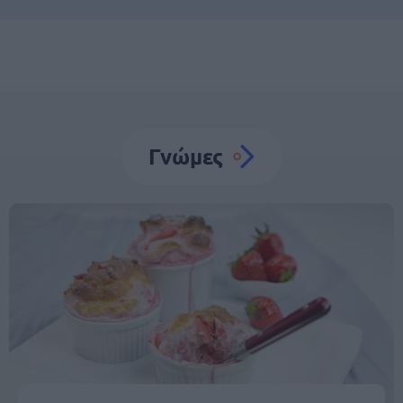
Γνώμες