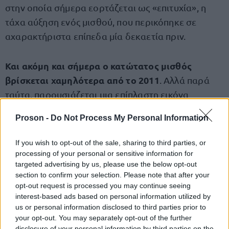
στην οποία σήμερα εορτάζεται ως «επιτυχία», η
τάχα αύξηση ενός μισθού, που περικόπηκε σε
αχαρακτήριστα επίπεδα μία δεκαετία πριν.
Και ακόμη και σήμερα ο κατώτατος μισθός
βρίσκεται χαμηλότερα από το 2011
. Αλλά παρά
ταύτα, παρουσιάζεται μια επίπλαστη εικόνα
επιτυχίας, ανάπτυξης από οιονδήποτε ανέβηκε στην
Proson -
Do Not Process My Personal Information
εξουσία όλα τα τελευταία χρόνια.
If you wish to opt-out of the sale, sharing to third parties, or
processing of your personal or sensitive information for
Πληθωρισμός
targeted advertising by us, please use the below opt-out
section to confirm your selection. Please note that after your
Και φυσικά, πώς θα μπορούσε να μείνει απέξω το
opt-out request is processed you may continue seeing
part 2 της mini series τρόμου που λέγεται
interest-based ads based on personal information utilized by
us or personal information disclosed to third parties prior to
«Ελληνική Ανάπτυξη» και συνοδεύεται από τον όρο
your opt-out. You may separately opt-out of the further
«Πληθωρισμός».
disclosure of your personal information by third parties on the