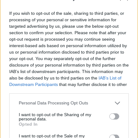
If you wish to opt-out of the sale, sharing to third parties, or
Δημοφιλείς Ειδήσεις
processing of your personal or sensitive information for
targeted advertising by us, please use the below opt-out
section to confirm your selection. Please note that after your
opt-out request is processed you may continue seeing
ΑΣΕΠ: Νέος γραπτός διαγωνισμός -
interest-based ads based on personal information utilized by
Μόνιμοι στο υπουργείο Εξωτερικών
us or personal information disclosed to third parties prior to
your opt-out. You may separately opt-out of the further
disclosure of your personal information by third parties on the
IAB’s list of downstream participants. This information may
Κατώτατος μισθός: Σενάριο για
also be disclosed by us to third parties on the
IAB’s List of
Downstream Participants
that may further disclose it to other
αύξηση στα 1.000 ευρώ από το 2027
third parties.
Please note that this website/app uses one or more Google
Personal Data Processing Opt Outs
services and may gather and store information including but
ΑΣΕΠ 6Κ/2026: 315 μόνιμοι στο
not limited to your visit or usage behaviour. You may click to
I want to opt-out of the Sharing of my
personal data.
Δημόσιο - Στις 1.102 οι αιτήσεις
grant or deny consent to Google and its third-party tags to
Opted In
use your data for below specified purposes in below Google
(στατιστικά)
consent section.
I want to opt-out of the Sale of my