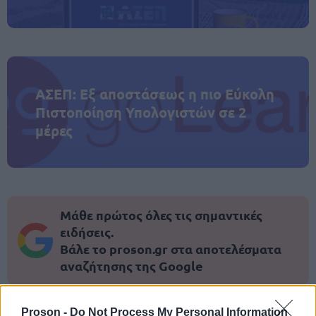
ΑΣΕΠ: Εξ αποστάσεως η πιο Εύκολη
Πιστοποίηση Υπολογιστών σε 2
μέρες
Μάθε πρώτος όλες τις σημαντικές
ειδήσεις.
Βάλε το proson.gr στα αποτελέσματα
αναζήτησης της Google
Proson -
Do Not Process My Personal Information