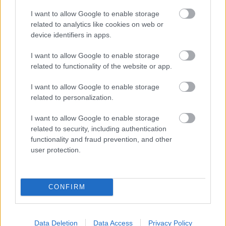
I want to allow Google to enable storage
related to analytics like cookies on web or
device identifiers in apps.
I want to allow Google to enable storage
related to functionality of the website or app.
I want to allow Google to enable storage
related to personalization.
I want to allow Google to enable storage
related to security, including authentication
functionality and fraud prevention, and other
07 Αυγ 2026
09:33
user protection.
Γουδί: 53χρονη ανασύρθηκε χωρίς
τις αισθήσεις της από ακάλυπτο
χώρο πολυκατοικίας
CONFIRM
Data Deletion
Data Access
Privacy Policy
07 Αυγ 2026
09:26