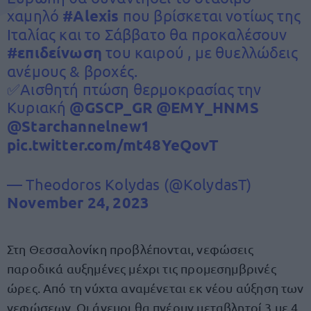
χαμηλό
#Alexis
που βρίσκεται νοτίως της
Ιταλίας και το Σάββατο θα προκαλέσουν
#επιδείνωση
του καιρού , με θυελλώδεις
ανέμους & βροχές.
✅Αισθητή πτώση θερμοκρασίας την
Κυριακή
@GSCP_GR
@EMY_HNMS
@Starchannelnew1
pic.twitter.com/mt48YeQovT
— Theodoros Kolydas (@KolydasT)
November 24, 2023
Στη Θεσσαλονίκη προβλέπονται, νεφώσεις
παροδικά αυξημένες μέχρι τις προμεσημβρινές
ώρες. Από τη νύχτα αναμένεται εκ νέου αύξηση των
νεφώσεων. Οι άνεμοι θα πνέουν μεταβλητοί 3 με 4