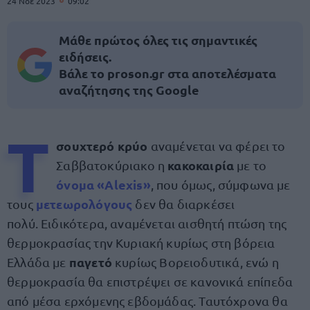
24 Νοε 2023
09:02
Μάθε πρώτος όλες τις σημαντικές
ειδήσεις.
Βάλε το proson.gr στα αποτελέσματα
αναζήτησης της Google
Τ
σουχτερό κρύο
αναμένεται να φέρει το
κακοκαιρία
Σαββατοκύριακο η
με το
όνομα «Alexis»
, που όμως, σύμφωνα με
μετεωρολόγους
τους
δεν θα διαρκέσει
πολύ. Ειδικότερα, αναμένεται αισθητή πτώση της
θερμοκρασίας την Κυριακή κυρίως στη βόρεια
παγετό
Ελλάδα με
κυρίως Βορειοδυτικά, ενώ η
θερμοκρασία θα επιστρέψει σε κανονικά επίπεδα
από μέσα ερχόμενης εβδομάδας. Ταυτόχρονα θα