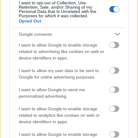
I want to opt-out of Collection, Use,
Retention, Sale, and/or Sharing of my
Personal Data that Is Unrelated with the
Purposes for which it was collected.
Αυτό το επίδομα δίνει 300 ευρώ - Δεν
Opted Out
χρειάζεται αίτηση
Google consents
I want to allow Google to enable storage
related to advertising like cookies on web or
Τουρισμός για Όλους 2026: Voucher
device identifiers in apps.
έως 600 ευρώ - Ποια ΑΦΜ παίρνουν
σειρά σήμερα
I want to allow my user data to be sent to
Google for online advertising purposes.
I want to allow Google to send me
ΟΠΕΚΑ: Μηνιαίο επίδομα έως 210
personalized advertising.
ευρώ - Πώς θα τα πάρετε
I want to allow Google to enable storage
related to analytics like cookies on web or
device identifiers in apps.
Τι σημαίνει η λέξη «σιγαλός»
I want to allow Google to enable storage