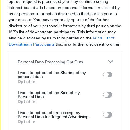
opt-out request is processed you may continue seeing
interest-based ads based on personal information utilized by
us or personal information disclosed to third parties prior to
ΑΣΕΠ: Εξ αποστάσεως η πιο Εύκολη
your opt-out. You may separately opt-out of the further
Πιστοποίηση Υπολογιστών σε 2
disclosure of your personal information by third parties on the
μέρες
IAB’s list of downstream participants. This information may
also be disclosed by us to third parties on the
IAB’s List of
Downstream Participants
that may further disclose it to other
third parties.
Please note that this website/app uses one or more Google
Personal Data Processing Opt Outs
Μάθε πρώτος όλες τις σημαντικές
services and may gather and store information including but
ειδήσεις.
not limited to your visit or usage behaviour. You may click to
I want to opt-out of the Sharing of my
personal data.
Βάλε το proson.gr στα αποτελέσματα
grant or deny consent to Google and its third-party tags to
Opted In
use your data for below specified purposes in below Google
αναζήτησης της Google
consent section.
I want to opt-out of the Sale of my
Personal Data.
Opted In
I want to opt-out of processing my
Personal Data for Targeted Advertising.
Δημοφιλείς Ειδήσεις
Opted In