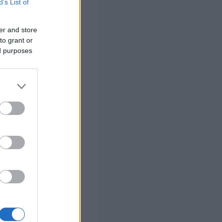
B’s List of
er and store
to grant or
ed purposes