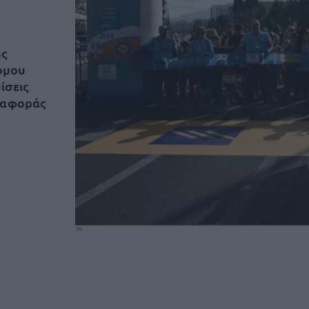
ης
όμου
ίσεις
εταφοράς