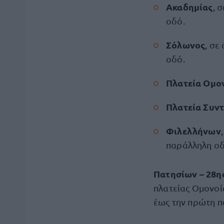
Ακαδημίας
, 
οδό.
Σόλωνος
, σε
οδό.
Πλατεία
Ομο
Πλατεία Συν
Φιλελλήνων
παράλληλη οδό
Πατησίων – 28η
πλατείας Ομονοί
έως την πρώτη π