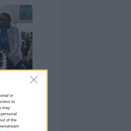
sonal or
ection to
ou may
 personal
out of the
 downstream