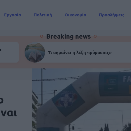
Εργασία
Πολιτική
Οικονομία
Προσλήψεις
Συντάξεις
Breaking news
ι
Τι σημαίνει η λέξη «ρίψασπις»
ο
ίναι