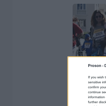
Proson -
If you wish 
sensitive in
confirm you
continue se
information 
further disc