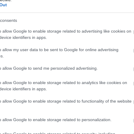
Out
consents
o allow Google to enable storage related to advertising like cookies on
evice identifiers in apps.
o allow my user data to be sent to Google for online advertising
s.
to allow Google to send me personalized advertising.
ές ρυθμίσεις
o allow Google to enable storage related to analytics like cookies on
evice identifiers in apps.
ές ρυθμίσεις
των οχημάτων που εφαρμόζονται από τ
o allow Google to enable storage related to functionality of the website
ί μέχρι τις 13:30 το μεσημέρι της Κυριακής, ως εξής:
o allow Google to enable storage related to personalization.
ας και στα δύο ρεύματα κυκλοφορίας, καθώς και στις
η παράλληλη οδό στο τμήμα της μεταξύ των Λεωφόρω
o allow Google to enable storage related to security, including