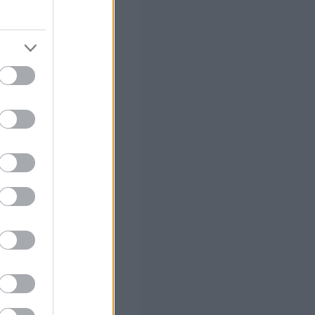
ην αστυνομία
 καθέτους αυτής
ν Βασ. Όλγας