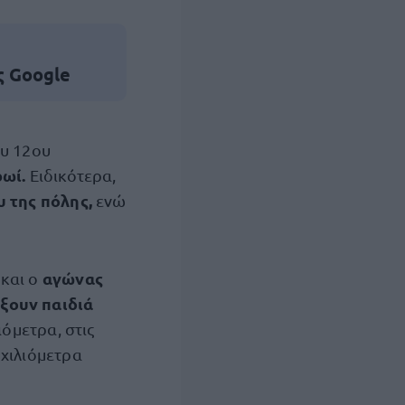
ς Google
ου 12ου
ρωί.
Ειδικότερα,
 της πόλης,
ενώ
αγώνας
και ο
έξουν παιδιά
ιόμετρα, στις
 χιλιόμετρα