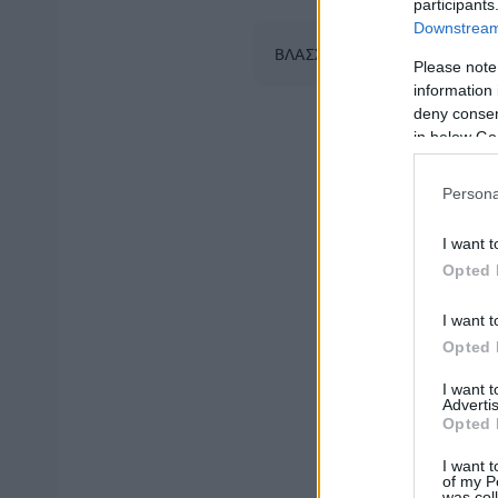
participants
Downstream 
ΒΛΑΣΣΟΠΟΥΛΟΥ ΙΣΜΗΝΗ
Please note
information 
deny consent
in below Go
Persona
I want t
Opted 
I want t
Opted 
I want 
Advertis
Opted 
I want t
of my P
was col