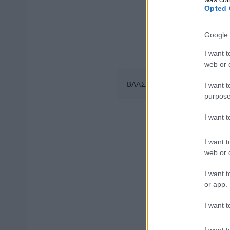
Opted 
Google 
I want t
web or d
ΒΛΑΣΣΟΠΟΥΛΟΥ ΙΣΜΗΝΗ
I want t
purpose
I want 
Κυκλοφοριακ
I want t
web or d
κυκλοφοριακ
Οι
I want t
6 το πρω
από τις
or app.
I want t
Λ. Βασ. Αμαλί
έως την πρώτ
I want t