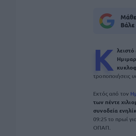
Μάθε 
Βάλε
Κ
λειστό
Ημιμα
κυκλοφ
τροποποιήσεις 
Η
Εκτός από τον
των πέντε χιλιο
συνοδεία ενηλί
09:25 το πρωί για
ΟΠΑΠ.