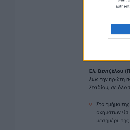
και Συγγρού.
authenti
μετ
Στο τμήμα της
η διακοπή της κ
μεσημέρι,
ενώ πε
κυκλοφορία θα δ
μεσημέρι έως την
Ελ. Βενιζέλου (
έως την πρώτη π
Σταδίου, σε όλο 
Στο τμήμα τη
οχημάτων θα 
μεσημέρι, της