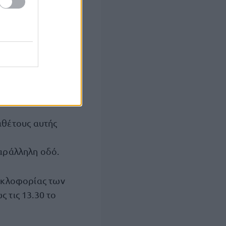
(Πανεπιστημίου
),
 τις 14.00 το
 Βασ. Σοφίας, η
, στις 14.00 το
καθέτους αυτής
παράλληλη οδό.
κυκλοφορίας των
 τις 13.30 το