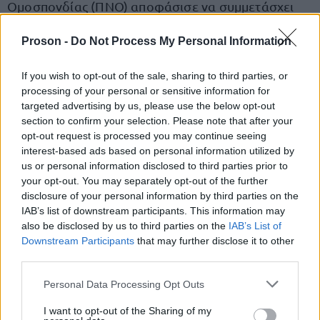
Ομοσπονδίας (ΠΝΟ) αποφάσισε να συμμετάσχει
στην 24ωρη απεργία της Γενικής Συνομοσπονδίας
Proson -
Do Not Process My Personal Information
κεντρικό αίτημα την
Εργατών Ελλάδας (ΓΣΕΕ), με
αντιμετώπιση της ακρίβειας και τη διασφάλιση
If you wish to opt-out of the sale, sharing to third parties, or
των κατάλληλων εκείνων συνθηκών για ένα
processing of your personal or sensitive information for
αξιοπρεπές βιοτικό επίπεδο.
targeted advertising by us, please use the below opt-out
section to confirm your selection. Please note that after your
opt-out request is processed you may continue seeing
Σε σχετική ανακοίνωση τονίζεται ότι οι
interest-based ads based on personal information utilized by
Έλληνες ναυτεργάτες, λόγω της ιδιαιτερότητας
us or personal information disclosed to third parties prior to
your opt-out. You may separately opt-out of the further
του ναυτικού επαγγέλματος, είναι από τους
disclosure of your personal information by third parties on the
πρώτους που έρχονται αντιμέτωποι με τις
IAB’s list of downstream participants. This information may
επιπτώσεις της ακρίβειας,
also be disclosed by us to third parties on the
«
γιατί είναι οι μόνοι που,
IAB’s List of
Downstream Participants
that may further disclose it to other
στην καλύτερη περίπτωση,
εργάζονται 5 με 6 μήνες
third parties.
τον χρόνο για να ζήσουν αυτοί και οι οικογένειες
Please note that this website/app uses one or more Google
Personal Data Processing Opt Outs
τους όλο τον χρόνο»
.
services and may gather and store information including but
not limited to your visit or usage behaviour. You may click to
I want to opt-out of the Sharing of my