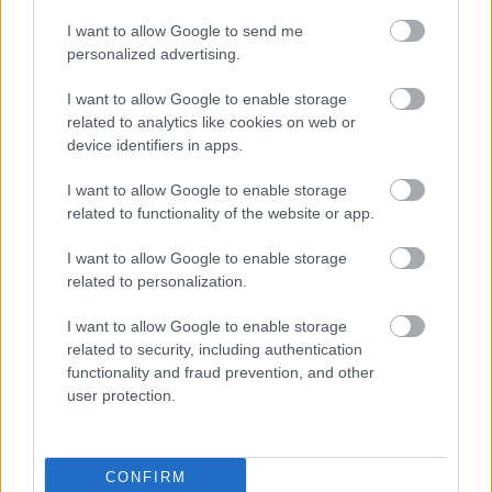
αναζήτησης της Google
I want to allow Google to send me
personalized advertising.
I want to allow Google to enable storage
related to analytics like cookies on web or
device identifiers in apps.
Δημοφιλείς Ειδήσεις
I want to allow Google to enable storage
related to functionality of the website or app.
Ανοικτές 1.779 θέσεις εργασίας στο
I want to allow Google to enable storage
Δημόσιο (χωρίς πτυχίο)
related to personalization.
I want to allow Google to enable storage
related to security, including authentication
functionality and fraud prevention, and other
Πυροσβεστική Σχολή: Νέος
user protection.
κανονισμός για δόκιμους – Τι αλλάζει
σε διαμονή, σίτιση και πρακτική
εκπαίδευση
CONFIRM