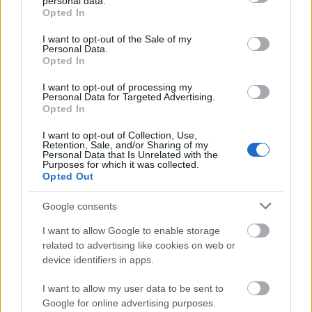
personal data.
grant or deny consent to Google and its third-party tags to
Opted In
use your data for below specified purposes in below Google
ΑΣΕΠ: Πιστοποίηση Αγγλικών σε
consent section.
I want to opt-out of the Sale of my
Personal Data.
μόνο 2 ημέρες στα χέρια σας
Opted In
I want to opt-out of processing my
Personal Data for Targeted Advertising.
Opted In
I want to opt-out of Collection, Use,
Retention, Sale, and/or Sharing of my
ΑΣΕΠ: Εξ αποστάσεως η πιο Εύκολη
Personal Data that Is Unrelated with the
Purposes for which it was collected.
Πιστοποίηση Υπολογιστών σε 2
Opted Out
μέρες
Google consents
I want to allow Google to enable storage
related to advertising like cookies on web or
device identifiers in apps.
Μάθε πρώτος όλες τις σημαντικές
I want to allow my user data to be sent to
ειδήσεις.
Google for online advertising purposes.
Βάλε το proson.gr στα αποτελέσματα