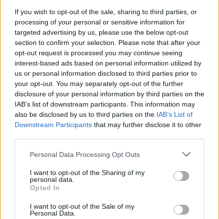
If you wish to opt-out of the sale, sharing to third parties, or
processing of your personal or sensitive information for
αδήλωτη μεταφορά χημικών ουσιών
Υπήρξε
που
targeted advertising by us, please use the below opt-out
πυρκαγιά
συνετέλεσαν στην έκρηξη και την
; Ποια η
section to confirm your selection. Please note that after your
opt-out request is processed you may continue seeing
εμπλοκή της πολιτικής ηγεσίας και των αρμόδιων
interest-based ads based on personal information utilized by
υπηρεσιών στην επιχείρηση ‘μπαζώματος’ και από
us or personal information disclosed to third parties prior to
ποιους εποπτεύονταν η επιχείρηση αυτή;
your opt-out. You may separately opt-out of the further
disclosure of your personal information by third parties on the
IAB’s list of downstream participants. This information may
σχεδιασμό
Κρατήθηκαν πρακτικά για τον
και την
also be disclosed by us to third parties on the
IAB’s List of
εκτέλεση της επιχείρησης, διότι επί 3ήμερο
Downstream Participants
that may further disclose it to other
third parties.
μεταφέρονταν υλικά στη θέση ‘Κουλούρι’ και στα
εντολές
‘Πηγάδια’ Τεμπών Λάρισας. Τις
έλαβαν οι
Please note that this website/app uses one or more Google
Personal Data Processing Opt Outs
services and may gather and store information including but
ΟΣΕ
επικεφαλής του ‘τριχοτομημένου
’ από την
not limited to your visit or usage behaviour. You may click to
I want to opt-out of the Sharing of my
πολιτική ηγεσία;
personal data.
grant or deny consent to Google and its third-party tags to
Opted In
use your data for below specified purposes in below Google
consent section.
I want to opt-out of the Sale of my
Personal Data.