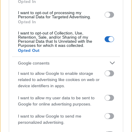
Opted In
ΑΣΕΠ: Πιστοποίηση Αγγλικών σε
μόνο 2 ημέρες στα χέρια σας
I want to opt-out of processing my
Personal Data for Targeted Advertising.
Opted In
I want to opt-out of Collection, Use,
Retention, Sale, and/or Sharing of my
Personal Data that Is Unrelated with the
Purposes for which it was collected.
Opted Out
ΑΣΕΠ: Εξ αποστάσεως η πιο Εύκολη
Πιστοποίηση Υπολογιστών σε 2
Google consents
μέρες
I want to allow Google to enable storage
related to advertising like cookies on web or
device identifiers in apps.
I want to allow my user data to be sent to
Google for online advertising purposes.
Μάθε πρώτος όλες τις σημαντικές
ειδήσεις.
I want to allow Google to send me
Βάλε το proson.gr στα αποτελέσματα
personalized advertising.
αναζήτησης της Google