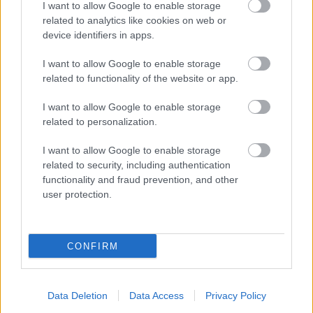
I want to allow Google to enable storage
related to analytics like cookies on web or
device identifiers in apps.
I want to allow Google to enable storage
Δημοφιλείς Ειδήσεις
related to functionality of the website or app.
I want to allow Google to enable storage
related to personalization.
Τουρισμός για Όλους 2026: Ανοίγει
I want to allow Google to enable storage
σήμερα η πλατφόρμα - Ποια ΑΦΜ
related to security, including authentication
κάνουν αίτηση
functionality and fraud prevention, and other
user protection.
ΕΟΠΥΥ: Επίδομα έως 900 ευρώ - Ποιοι
CONFIRM
το παίρνουν
Data Deletion
Data Access
Privacy Policy