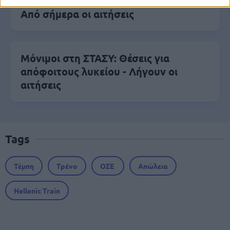
ΔΥΠΑ/ΟΑΕΔ: 8.000 νέες προσλήψεις -
Από σήμερα οι αιτήσεις
Μόνιμοι στη ΣΤΑΣΥ: Θέσεις για
απόφοιτους λυκείου - Λήγουν οι
αιτήσεις
Tags
Τέμπη
Τρένο
ΟΣΕ
Απώλεια
Hellenic Train