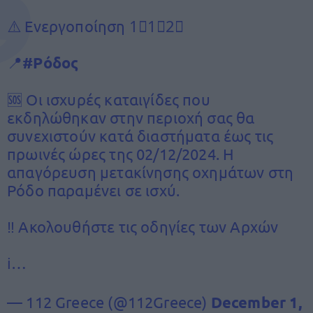
⚠️ Ενεργοποίηση 1⃣1⃣2⃣
📍
#Ρόδος
🆘 Οι ισχυρές καταιγίδες που
εκδηλώθηκαν στην περιοχή σας θα
συνεχιστούν κατά διαστήματα έως τις
πρωινές ώρες της 02/12/2024. Η
απαγόρευση μετακίνησης οχημάτων στη
Ρόδο παραμένει σε ισχύ.
‼️ Ακολουθήστε τις οδηγίες των Αρχών
ℹ️…
— 112 Greece (@112Greece)
December 1,