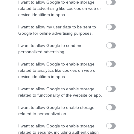
I want to allow Google to enable storage
ΔΗΜΗΤΡΟΠΟΥΛΟΣ ΓΙΑΝΝΗΣ / INTIME
related to advertising like cookies on web or
NEWS
device identifiers in apps.
I want to allow my user data to be sent to
Google for online advertising purposes.
I want to allow Google to send me
Δήμαρχος Λήμνου: «Είμαστε 48 ώρες στο
personalized advertising.
πόδι»
I want to allow Google to enable storage
related to analytics like cookies on web or
Όπως αναφέρουν πληροφορίες του limnoslive.gr,
device identifiers in apps.
έντονη
σήμερα το πρωί ξεκίνησε και πάλι η
βροχόπτωση
, με αποτέλεσμα να δημιουργηθούν
I want to allow Google to enable storage
related to functionality of the website or app.
χείμαρροι
στην περιοχή Κορνός και πλημμύρες
στην ευρύτερη περιοχή του Πεδινού.
I want to allow Google to enable storage
related to personalization.
Οι εικόνες από το χωριό Κορνός είναι
I want to allow Google to enable storage
μεγάλοι όγκοι νερού
ανησυχητικές, καθώς
related to security, including authentication