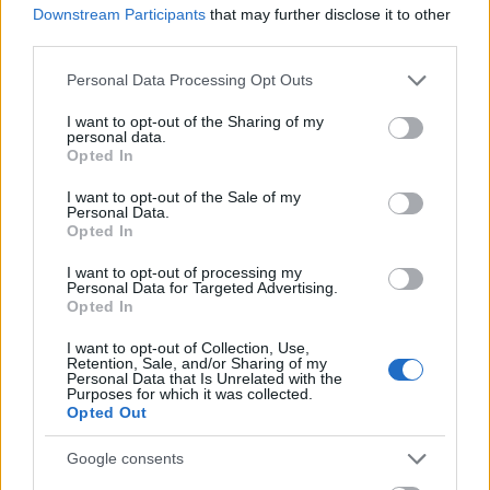
Downstream Participants
that may further disclose it to other
Όπως χαρακτηριστικά είπε ο περιφερειάρχης κ.
third parties.
Χατζημάρκος σύμφωνα με τον καθηγητή κ. Λέκκα,
Please note that this website/app uses one or more Google
Personal Data Processing Opt Outs
φαινόμενο
αυτό που έπληξε τη Ρόδο είναι ένα
services and may gather and store information including but
not limited to your visit or usage behaviour. You may click to
I want to opt-out of the Sharing of my
κατά 80% αντίστοιχο της Βαλένθια
, με άνω των
personal data.
grant or deny consent to Google and its third-party tags to
300 χιλιοστών βροχόπτωση.
Opted In
use your data for below specified purposes in below Google
consent section.
I want to opt-out of the Sale of my
Personal Data.
Opted In
I want to opt-out of processing my
Personal Data for Targeted Advertising.
Opted In
I want to opt-out of Collection, Use,
Retention, Sale, and/or Sharing of my
Personal Data that Is Unrelated with the
Purposes for which it was collected.
Opted Out
Google consents