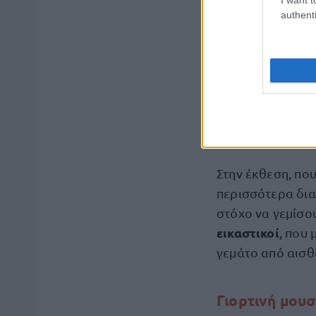
authenti
«Μικρά Ζωγραφ
14 Δεκεμβρίου 2
Χριστουγέννων
φιλανθρωπικής δ
καθώς ένα έργο
λαχειοφόρο
.
Στην έκθεση, πο
περισσότερα δια
στόχο να γεμίσο
εικαστικοί
, που 
γεμάτο από αισθ
Γιορτινή μου