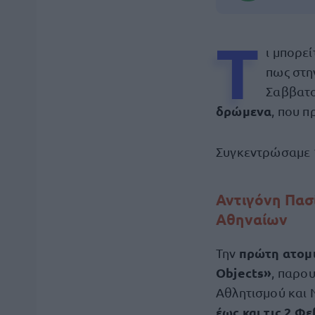
Τ
ι μπορεί
πως στ
Σαββατο
δρώμενα
, που 
Συγκεντρώσαμε
Αντιγόνη Πασ
Αθηναίων
πρώτη ατομ
Την
Objects»
, παρο
Αθλητισμού και 
έως και τις 2 Φ