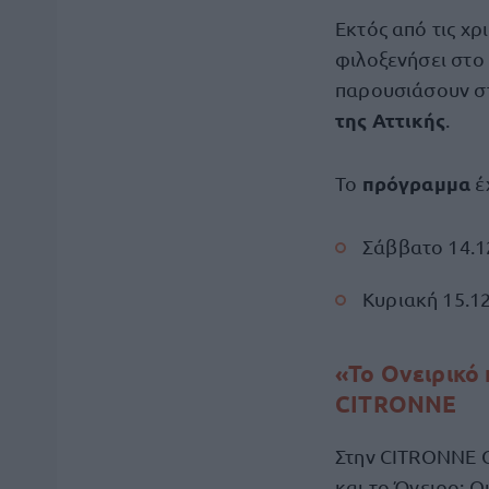
Εκτός από τις χρ
φιλοξενήσει στο
παρουσιάσουν σ
της Αττικής
.
πρόγραμμα
To
έ
Σάββατο 14.1
Κυριακή 15.12
«Το Ονειρικό 
CITRONNE
Στην CITRONNE G
και το Όνειρο: Ο