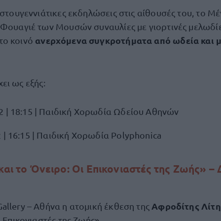
ιστουγεννιάτικες εκδηλώσεις στις αίθουσές του, το Μ
 Φουαγιέ των Μουσών συναυλίες με γιορτινές μελωδίες
ανερχόμενα συγκροτήματα από ωδεία και μ
το κοινό
χει ως εξής:
2 | 18:15 | Παιδική Χορωδία Ωδείου Αθηνών
 | 16:15 | Παιδική Χορωδία Polyphonica
και το Όνειρο: Οι Επικονιαστές της Ζωής» –
Αφροδίτης Λίτη
allery – Αθήνα η ατομική έκθεση της
ι Επικονιαστές της Ζωής».