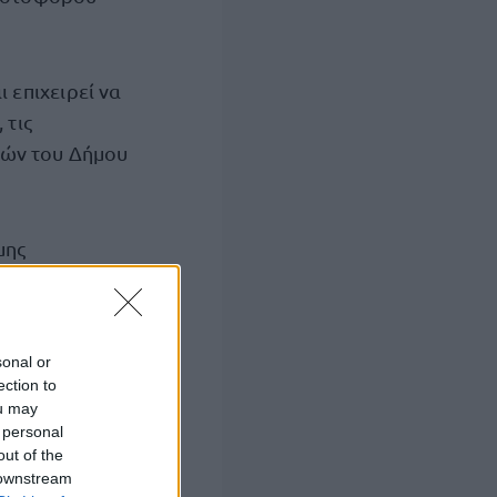
 επιχειρεί να
 τις
νών του Δήμου
μης
ασκευές που
 μαντριά και τις
κίες σε
sonal or
που
ection to
ou may
 personal
out of the
ικνύονται
 downstream