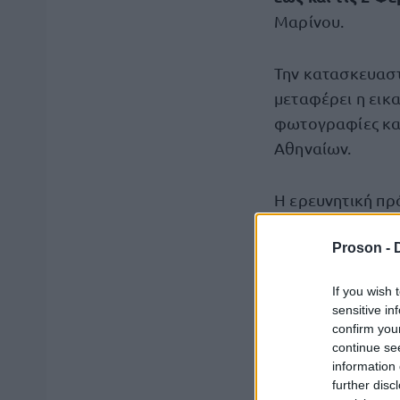
Μαρίνου.
Την κατασκευαστι
μεταφέρει η εικα
φωτογραφίες και
Αθηναίων.
Η ερευνητική πρ
αρχιτεκτονικής,
Proson -
παρεκκλίνουν από
καλύβες των μετ
If you wish 
κοινοβιακές κοιν
sensitive in
φωτογράφισε επ
confirm you
continue se
information 
Αυτές οι ευρημα
further disc