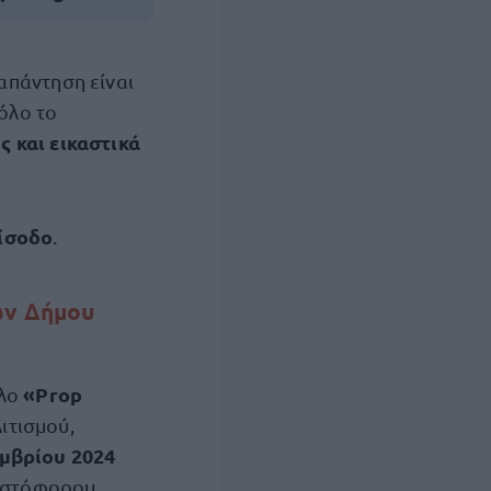
 απάντηση είναι
όλο το
ς και εικαστικά
ίσοδο
.
ών Δήμου
«Prop
τλο
ιτισμού,
εμβρίου 2024
ριστόφορου