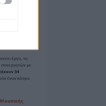
από το Σάββατο
κθεση των
ταστικής
 ίδια εποχή,
τεχνο, μέσα από
ονται έργα, τα
ν συνεργατών με
τέχουν 34
γούν έναν κόσμο
 Μουσικής