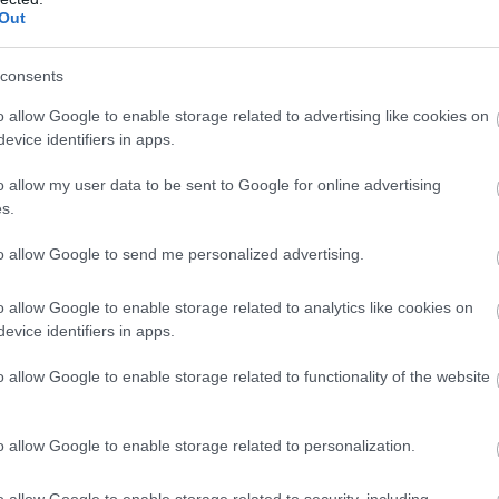
σωπευτικό δείγμα του έργου τους, εκτίθεται μαζί με τ
Out
ν ιδιαίτερο χώρο του ΝΗ.Μ.Α.
consents
re Music Sessions by SNFCC Youth Council –
o allow Google to enable storage related to advertising like cookies on
evice identifiers in apps.
o allow my user data to be sent to Google for online advertising
σιο του Χριστουγεννιάτικου Κόσμου του ΚΠΙΣΝ, το SNF
s.
μια σειρά συναυλιώ
Under Pressure Music Sessions —
to allow Google to send me personalized advertising.
 την εντυπωσιακή φωτιστική εγκατάσταση Pressure τ
erik D. Hougs, που μεταμορφώνει τον χώρο.
o allow Google to enable storage related to analytics like cookies on
evice identifiers in apps.
14 Δεκεμβρίου
 στις
με τους ανερχόμενους καλλιτέχνε
o allow Google to enable storage related to functionality of the website
olia και Tsolimon
.
o allow Google to enable storage related to personalization.
ντά τη μαγεία των Χριστουγέννων – Δωρεάν 
o allow Google to enable storage related to security, including