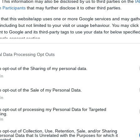
τιστικές, καθώς μας βοηθούν να επαναπροσδιορίσουμε
. This information may also be disclosed by us to third parties on the
IA
Participants
that may further disclose it to other third parties.
«κατοικείν» και το «σκέπτεσθαι».
 that this website/app uses one or more Google services and may gath
including but not limited to your visit or usage behaviour. You may click 
φοι στο ΝΗ.Μ.Α.» - Δωρέαν στο Μουσείο 
 to Google and its third-party tags to use your data for below specifi
ogle consent section.
Jacques Leleu
Νίκος Κοτσιόπουλος
και
εδώ και χρό
συχνά το Μουσείο Μπενάκη / Νηματουργία Μέντης–Α
l Data Processing Opt Outs
να εκπαίδευσης και αναβίωσης παραδοσιακών τεχνικών
o opt-out of the Sharing of my personal data.
In
ίσκεψη, με τις μηχανές τους ανά χείρας, κατέγραφαν 
 τα πολλαπλά στάδια επεξεργασίας του μεταξιού και 
o opt-out of the Sale of my Personal Data.
In
υργημάτων με το χέρι.
to opt-out of processing my Personal Data for Targeted
ing.
ικό τους φακό αποτύπωσαν τις ιστορικές μηχανές κ
In
γασία των ανθρώπων
συγκεντρώνοντας ένα πολύτιμο ο
o opt-out of Collection, Use, Retention, Sale, and/or Sharing
ιότερες βιοτεχνικές και εμπορικές επιχειρήσεις της χώ
ersonal Data that Is Unrelated with the Purposes for which it
lected.