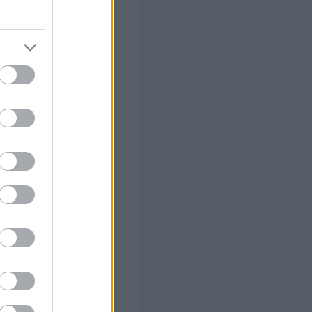
α προϊόντα του
 Δωρεάν στο
CC Youth Council
ν στον Θόλο
,
ων Hans E.
ς της ελληνικής
στη Sianti