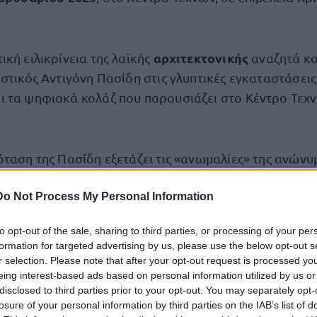
αρχιτεκτονικής
κή ειλικρίνεια της λαϊκής
αναζητά και
στικός Αντιγόνη Πασίδη στις γλυπτικές εγκαταστάσεις,
 τα ψηφιακά κολάζ που παρουσιάζει στο Κέντρο Τεχ
όταση της Πασίδη εξετάζει τις «ανωμαλίες» της ανώνυ
 εστιάζοντας σε πρόχειρες και συνήθως εφήμερες κατ
Do Not Process My Personal Information
 τον κανόνα, με πιο χαρακτηριστικά παραδείγματα τα
ακινούμενων κτηνοτρόφων, και τις αυτοσχέδιες κατοι
to opt-out of the sale, sharing to third parties, or processing of your per
ότητες, όπως εκείνη του Riverbed στην Ανδαλουσία, 
formation for targeted advertising by us, please use the below opt-out s
ανειλημμένα ο Ben Murphy.
r selection. Please note that after your opt-out request is processed y
eing interest-based ads based on personal information utilized by us or
disclosed to third parties prior to your opt-out. You may separately opt-
τικές παρεμβάσεις στο αστικό και φυσικό τοπίο αποδε
losure of your personal information by third parties on the IAB’s list of