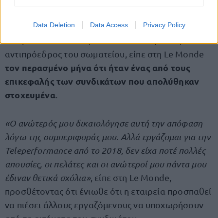
Data Deletion
Data Access
Privacy Policy
Ο Ghassen Ben Jannet, εργαζόμενος στην
Teleperformance στην Ελλάδα από την Τυνησία και
αντιπρόεδρος του σωματείου, είπε στη Le Monde
τον περασμένο μήνα ότι ήταν ένας από τους
επικεφαλής των συνδικάτων που απολύθηκαν
στοχευμένα
.
«Ο ανώτερός μου δικαιολόγησε αυτή την απόφαση
λόγω της συμπεριφοράς μου. Αλλά εργάζομαι για την
Teleperformance από το 2018, δεν είχα ποτέ πολλές
απουσίες, οι πελάτες και οι ανώτεροί μου πάντα μου
έδιναν θετικά σχόλια»
, είπε στη Le Monde,
προσθέτοντας ότι ένιωθε ότι η εταιρεία προσπαθεί
να πιέσει άλλους εργαζόμενους να υποχωρήσουν