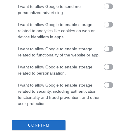
offset.
I want to allow Google to send me
personalized advertising.
«Έδειξαν τις προθέσεις τους από την αρχή. Θα
I want to allow Google to enable storage
κάνουν τα πάντα για να μην υπογραφεί η συλλογική
related to analytics like cookies on web or
device identifiers in apps.
σύμβαση εργασίας»
, πρόσθεσε ο Σπυρέλης.
«Προσπαθούν να επιφέρουν πλήγμα στο σωματείο,
I want to allow Google to enable storage
να μας φιμώσουν και να αποφύγουν να
related to functionality of the website or app.
υπερασπιστούμε τους συναδέλφους μας και να
I want to allow Google to enable storage
υπογράψουμε τη σύμβαση με τους μισθούς και τα
related to personalization.
δίκαια αιτήματά μας
»
.
I want to allow Google to enable storage
related to security, including authentication
Σημειώνεται ακόμη ότι το συνδικάτο έχει
functionality and fraud prevention, and other
user protection.
πραγματοποιήσει 10 απεργίες
, με την πιο
πρόσφατη τον Δεκέμβριο του 2024, για να ασκήσει
πίεση στην Teleperformance να υπογράψει
CONFIRM
συλλογική σύμβαση εργασίας με το συνδικάτο.