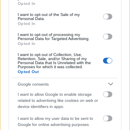
Teleperformance
, στο Rest of World το 2021.
grant or deny consent to Google and its third-party tags to
Opted In
use your data for below specified purposes in below Google
«Είσαι σε κίνδυνο ακόμα και όταν έχεις συμβόλαιο έξι
consent section.
I want to opt-out of the Sale of my
μηνών, γιατί μπορεί να απολυθείς στη μέση της
Personal Data.
Opted In
σύμβασης. Τίποτα δεν είναι δεδομένο, τίποτα δεν
είναι εγγυημένο»
.
I want to opt-out of processing my
Personal Data for Targeted Advertising.
Opted In
Το σωματείο πιέζει για:
I want to opt-out of Collection, Use,
Retention, Sale, and/or Sharing of my
Personal Data that Is Unrelated with the
μόνιμες συμβάσεις εργασίας,
Purposes for which it was collected.
Opted Out
υψηλότερους μισθούς,
Google consents
μέτρα ασφάλειας για τους εργαζόμενους με βίζα
I want to allow Google to enable storage
related to advertising like cookies on web or
και μείωση των ωρών εργασίας.
device identifiers in apps.
I want to allow my user data to be sent to
Αναφέρουν όμως ότι η Teleperformance έχει
Google for online advertising purposes.
αντιταχθεί στην προσπάθεια συνδικαλισμού από το