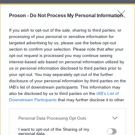
ότι οι εργαζόμενοι δεν
Κατήγγειλε επίσης
επιτρέπεται να δέχονται επισκέπτες στα
Proson -
Do Not Process My Personal Information
διαμερίσματά τους, στα οποία
If you wish to opt-out of the sale, sharing to third parties, or
παρακολουθούνται από την ασφάλεια
.
«Έχουν
processing of your personal or sensitive information for
ασφάλεια που περνά από τα διαμερίσματα δύο με
targeted advertising by us, please use the below opt-out
section to confirm your selection. Please note that after your
τρεις φορές την ημέρα για να βεβαιωθούν ότι δεν
opt-out request is processed you may continue seeing
έχουν επισκέπτες»
, πρόσθεσε.
interest-based ads based on personal information utilized by
us or personal information disclosed to third parties prior to
your opt-out. You may separately opt-out of the further
Οι εργαζόμενοι από το εξωτερικό έχουν αναφέρει
disclosure of your personal information by third parties on the
παρενόχληση, εκφοβισμό και
ότι αντιμετωπίζουν
IAB’s list of downstream participants. This information may
έντονες πιέσεις
όσον αφορά την παραγωγικότητα
also be disclosed by us to third parties on the
IAB’s List of
Downstream Participants
that may further disclose it to other
στην Teleperformance στην Ελλάδα.
third parties.
Please note that this website/app uses one or more Google
Personal Data Processing Opt Outs
«Το άγχος γίνεται μέρος της ζωής σου»
, είπε η Ράνια,
services and may gather and store information including but
μετανάστρια εργαζόμενη στην
μια
not limited to your visit or usage behaviour. You may click to
I want to opt-out of the Sharing of my
personal data.