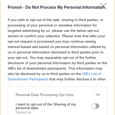
αναγραφή της παλαιάς και της νέας μειωμένης
Proson -
Do Not Process My Personal Information
τιμής των αγαθών και υπηρεσιών που πωλούνται
επιτρέπεται και η αναγραφή και
με έκπτωση,
If you wish to opt-out of the sale, sharing to third parties, or
εμπορική επικοινωνία ποσοστού
processing of your personal or sensitive information for
έκπτωσης.
Εφόσον παρέχεται μειωμένη τιμή σε
targeted advertising by us, please use the below opt-out
section to confirm your selection. Please note that after your
περισσότερα από το 60% του συνόλου των
opt-out request is processed you may continue seeing
πωλούμενων ειδών, θα πρέπει να αναγράφεται
interest-based ads based on personal information utilized by
στην προθήκη του καταστήματος και σε
us or personal information disclosed to third parties prior to
your opt-out. You may separately opt-out of the further
οποιαδήποτε άλλη εμπορική επικοινωνία το
disclosure of your personal information by third parties on the
παρεχόμενο ποσοστό έκπτωσης και στην
IAB’s list of downstream participants. This information may
περίπτωση που υπάρχουν διαφορετικά ποσοστά
also be disclosed by us to third parties on the
IAB’s List of
Downstream Participants
that may further disclose it to other
έκπτωσης ανά κατηγορίες προϊόντων, θα πρέπει να
third parties.
αναγράφεται το εύρος του παρεχόμενου ποσοστού
Please note that this website/app uses one or more Google
«από …. % έως …. %»
(
). Σε κάθε άλλη περίπτωση
Personal Data Processing Opt Outs
services and may gather and store information including but
θα αναγράφεται ότι οι εκπτώσεις αφορούν
not limited to your visit or usage behaviour. You may click to
I want to opt-out of the Sharing of my
personal data.
επιλεγμένα είδη με αναφορά στο αντίστοιχο
grant or deny consent to Google and its third-party tags to
Opted In