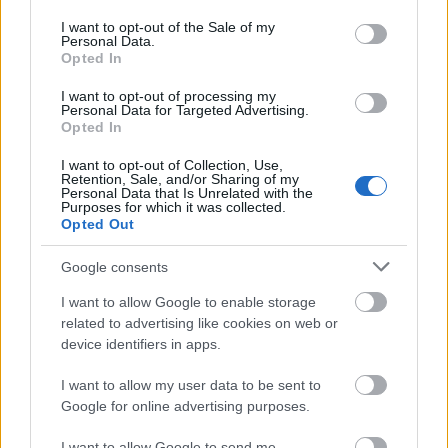
use your data for below specified purposes in below Google
ποσοστό.
consent section.
I want to opt-out of the Sale of my
Personal Data.
Opted In
STOCK ή
4. Τα καταστήματα
OUTLET
υποχρεούνται να αναγράφουν στις
I want to opt-out of processing my
Personal Data for Targeted Advertising.
πινακίδες που προβλέπονται από τις ισχύουσες
Opted In
(α) την παλαιά τιμή πώλησης,
διατάξεις:
I want to opt-out of Collection, Use,
διαγραμμένη και (β) τη νέα μειωμένη τιμή
Retention, Sale, and/or Sharing of my
Personal Data that Is Unrelated with the
πώλησης,
με τρόπο που να επικοινωνεί στον
Purposes for which it was collected.
Opted Out
καταναλωτή τη σαφή διάκριση μεταξύ των δύο
αυτών τιμών. Προαιρετικά, επιτρέπεται να
Google consents
αναγράφεται εντός του καταστήματος και σε κάθε
I want to allow Google to enable storage
άλλη εμπορική επικοινωνία με τον καταναλωτή το
related to advertising like cookies on web or
ποσοστό της μείωσης. Στις περιόδους εκπτώσεων ή
device identifiers in apps.
προσφορών τα καταστήματα αυτά υποχρεούνται
I want to allow my user data to be sent to
να εμφανίζουν στις πινακίδες όλες τις ενδιάμεσες
Google for online advertising purposes.
τιμές διαγραμμένες και, με έντονη γραφή, τη νέα
I want to allow Google to send me