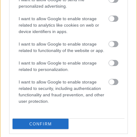
μειωμένη τιμή διάθεσης και να αναγράφουν σε
personalized advertising.
οποιαδήποτε άλλη εμπορική επικοινωνία μόνο τις
I want to allow Google to enable storage
«εκπτώσεις», «προσφορές».
λέξεις
related to analytics like cookies on web or
device identifiers in apps.
5. Αν οι εκπτώσεις, προσφορές ή οποιαδήποτε
I want to allow Google to enable storage
ανακοίνωση περί μείωσης της τιμής
related to functionality of the website or app.
ανακριβείς ή παραπλανητικές
είναι
ως προς το
ποσοστό της έκπτωσης ή ως προς τις τιμές ή ως
I want to allow Google to enable storage
related to personalization.
προς την ποσότητα των προσφερόμενων με
έκπτωση ή σε προσφορά προϊόντων ή ενέχουν
I want to allow Google to enable storage
οποιασδήποτε μορφής απόκρυψη ή παραπλάνηση,
related to security, including authentication
functionality and fraud prevention, and other
πρόστιμο έως
επιβάλλεται σε βάρος του εμπόρου
user protection.
το 2% του ετήσιου κύκλου εργασιών και πάντως
όχι μικρότερο από 20.000 ευρώ.
Αν στον έμπορο
επιβληθεί για δεύτερη φορά πρόστιμο για την ίδια
CONFIRM
παράβαση μέσα σε διάστημα πέντε ετών, το