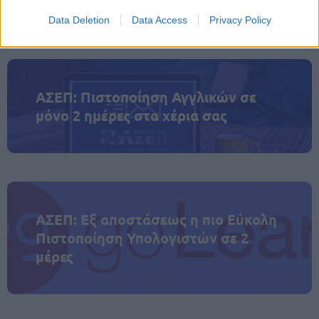
ανώτατο ύψος του προστίμου προσαυξάνεται στο
Data Deletion
Data Access
Privacy Policy
4% του ετήσιου κύκλου εργασιών του.
ΑΣΕΠ: Πιστοποίηση Αγγλικών σε
μόνο 2 ημέρες στα χέρια σας
ΑΣΕΠ: Εξ αποστάσεως η πιο Εύκολη
Πιστοποίηση Υπολογιστών σε 2
μέρες