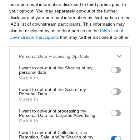
us or personal information disclosed to third parties prior to
your opt-out. You may separately opt-out of the further
disclosure of your personal information by third parties on the
Μάθε πρώτος όλες τις σημαντικές
IAB’s list of downstream participants. This information may
ειδήσεις.
also be disclosed by us to third parties on the
IAB’s List of
Βάλε το proson.gr στα αποτελέσματα
Downstream Participants
that may further disclose it to other
αναζήτησης της Google
third parties.
Please note that this website/app uses one or more Google
Personal Data Processing Opt Outs
services and may gather and store information including but
not limited to your visit or usage behaviour. You may click to
I want to opt-out of the Sharing of my
personal data.
grant or deny consent to Google and its third-party tags to
Δημοφιλείς Ειδήσεις
Opted In
use your data for below specified purposes in below Google
consent section.
I want to opt-out of the Sale of my
Personal Data.
Opted In
Ανοικτές 1.779 θέσεις εργασίας στο
I want to opt-out of processing my
Δημόσιο (χωρίς πτυχίο)
Personal Data for Targeted Advertising.
Opted In
I want to opt-out of Collection, Use,
Retention, Sale, and/or Sharing of my