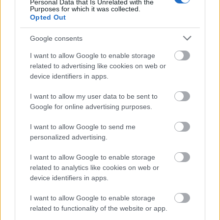
Personal Data that Is Unrelated with the
Πυροσβεστική Σχολή: Νέος
Purposes for which it was collected.
κανονισμός για δόκιμους – Τι αλλάζει
Opted Out
σε διαμονή, σίτιση και πρακτική
Google consents
εκπαίδευση
I want to allow Google to enable storage
related to advertising like cookies on web or
device identifiers in apps.
ΥΠΕΣ: Προγραμματισμός προσλήψεων
2027 - Παρατείνεται το Β' Στάδιο
I want to allow my user data to be sent to
Google for online advertising purposes.
I want to allow Google to send me
personalized advertising.
Προσλήψεις αναπληρωτών: Περίπου
30.000 ονόματα στην α' φάση
I want to allow Google to enable storage
related to analytics like cookies on web or
device identifiers in apps.
I want to allow Google to enable storage
Tags
related to functionality of the website or app.