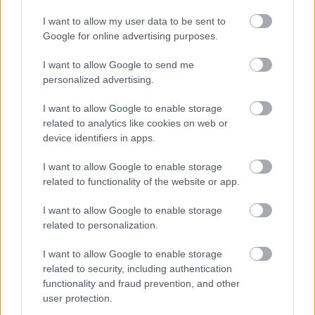
- ΠΥΘΙΑΣ - ΝΕΦΕ
ΣΑΠΦΟΥΣ - ΘΗΣ
I want to allow my user data to be sent to
ΝΕΔΑΣ - ΑΛΚΙΝΟ
ΑΝΩΝΥΜΕΣ -
Google for online advertising purposes.
ΑΔΙΕΞΟΔΑ.
I want to allow Google to send me
Ν ΜΑΚΡΗ ΑΝΑΤΟ
personalized advertising.
ΔΡΑΜΑΣ - ΚΡΗΤΗ
20/1/2025
20/1/2025
ΝΙΚΟΛΑΟΥ - ΠΟΡ
ΜΑΡΑΘΩΝΑ
8:00:00 πμ
I want to allow Google to enable storage
4:00:00 μμ
ΡΩΔΩΝ - ΠΕΡΙΚΛ
ΑΝΩΝΥΜΕΣ -
related to analytics like cookies on web or
ΑΔΙΕΞΟΔΑ.
device identifiers in apps.
I want to allow Google to enable storage
related to functionality of the website or app.
ΠΕΛΑΤΕΣ ΕΠΙ
ΟΔΩΝ ΔΩΔΕ
20/1/2025
20/1/2025
ΑΜΑΡΟΥΣΙΟΥ
ΣΤΡ.ΛΕΚΚΑ
I want to allow Google to enable storage
8:00:00 πμ
4:00:00 μμ
ΠΑΤΡΙΑΡΧΟΥ
related to personalization.
ΓΡΗΓΟΡΙΟΥ Ε
I want to allow Google to enable storage
ΑΚΡΟΠΟΛΕΩΣ
related to security, including authentication
ΧΡ.ΣΜΥΡΝΗΣ 
ΠΕΛΟΠΟΣ -
functionality and fraud prevention, and other
ΜΑΥΡΟΚΟΡΔΑ
user protection.
ΧΡΙΣΤ.ΕΝΩΣΕ