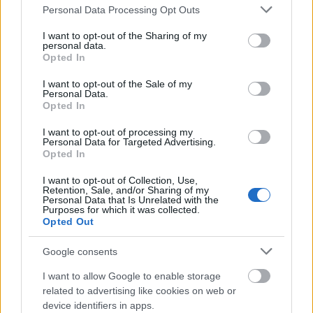
απο κάθετο: έως
Please note that this website/app uses one or more Google
Personal Data Processing Opt Outs
κάθετο: από: 08:
services and may gather and store information including but
έως: 04:00 μμ
not limited to your visit or usage behaviour. You may click to
I want to opt-out of the Sharing of my
personal data.
grant or deny consent to Google and its third-party tags to
ΝΕΑ ΜΑΚΡΗ ΑΝΑ
Opted In
ΔΡΑΜΑΣ - ΑΛ
use your data for below specified purposes in below Google
ΠΑΝΑΓΟΥΛΗ - Α
consent section.
I want to opt-out of the Sale of my
ΠΕΤΡΟΥ - ΣΕΡΡΩ
Personal Data.
ΒΛΑΣΙΟΥ -
Opted In
ΣΑΡΑΝΤΑΠΟΡΟΥ
20/1/2025
20/1/2025
ΜΑΡΑΘΩΝΑ
ΛΕΥΚΑΔΑΣ - ΛΗ
8:00:00 πμ
4:00:00 μμ
ΩΛΕΝΗΣ - ΑΘ ΔΙ
I want to opt-out of processing my
ΑΓ ΣΟΦΙΑΣ -
Personal Data for Targeted Advertising.
ΜΕΣΟΛΙΓΙΟΥ - Κ
Opted In
ΛΕΣΒΟΥ - ΕΙΡΗΝΗ
ΝΙΚΟΛΑΟΥ - ΠΟΡ
I want to opt-out of Collection, Use,
ΑΝΩΝΥΜΕΣ - ΑΔ
Retention, Sale, and/or Sharing of my
Personal Data that Is Unrelated with the
Purposes for which it was collected.
ΑΝΘΟΥΣΑ - Π ΔΕ
Opted Out
ΑΓ ΠΑΡΑΣΚΕΥΗΣ 
ΠΕΝΤΕΛΗΣ -
ΕΦΤΑΛΙΩΤΗ - ΑΓ
Google consents
ΣΠΥΡΙΔΩΝΟΣ -
ΛΗΜΝΟΥ - ΨΥΧΑ
I want to allow Google to enable storage
20/1/2025
20/1/2025
ΣΟΛΩΜΟΥ - ΚΑΛ
ΠΑΛΛΗΝΗΣ
related to advertising like cookies on web or
8:00:00 πμ
4:00:00 μμ
25ης ΜΑΡΤΙΟΥ -
ΧΟΡΤΑΤΖΗ - ΚΑ
device identifiers in apps.