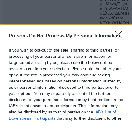
μμ Μονά/Ζυγά
οδός:ΔΕΛΗΓΙΑΝ
κάθετο: ΔΕΛΗΓΙ
έως κάθετο:
ΚΟΥΜΟΥΝΔΟΥΡΟ
08:00 πμ έως: 12
Proson -
Do Not Process My Personal Information
20/1/2025
20/1/2025
ΑΝΔΡΙΑΝΟΥΠΟΛ
ΑΙΓΑΛΕΩ
8:00:00 πμ
1:30:00 μμ
ΜΑΓΝΗΣΙΑΣ
If you wish to opt-out of the sale, sharing to third parties, or
ΝΑΥΑΡΧΟΥ
processing of your personal or sensitive information for
20/1/2025
20/1/2025
ΑΙΓΑΛΕΩ
ΚΟΥΝΤΟΥΡΙΩΤΟ
targeted advertising by us, please use the below opt-out
8:00:00 πμ
1:30:00 μμ
ΚΑΝΑΡΗ
section to confirm your selection. Please note that after your
opt-out request is processed you may continue seeing
ΚΑΡΑΙΣΚΑΚΗ -
interest-based ads based on personal information utilized by
ΤΖΟΥΜΑΓΙΑΣ - 
20/1/2025
20/1/2025
ΠΕΡΙΣΤΕΡΙΟΥ
- ΜΥΣΤΡΑ - ΛΑΧΑ
us or personal information disclosed to third parties prior to
8:00:00 πμ
2:30:00 μμ
ΒΟΣΤΙΤΣΗΣ - Π
your opt-out. You may separately opt-out of the further
- ΓΙΑΝΝΙΤΣΩΝ
disclosure of your personal information by third parties on the
IAB’s list of downstream participants. This information may
Μονά/Ζυγά
also be disclosed by us to third parties on the
IAB’s List of
οδός:ΠΕΡΙΟΧΕΣ
ΠΕΡΙΒΟΛΑ, ΒΡΟ
Downstream Participants
that may further disclose it to other
20/1/2025
20/1/2025
ΜΑΡΑΘΩΝΑΣ,
third parties.
ΑΙΓΙΝΑΣ
8:00:00 πμ
4:00:00 μμ
ΑΙΓΙΝΙΤΙΣΣΑ, ΠΕ