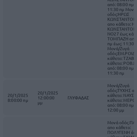
από: 08:00 πμ 
11:30 πμ Μονά
οδός:ΗΡΩΣ
ΚΩΝΣΤΑΝΤΟΠ
απο κάθετο: Η
ΚΩΝΣΤΑΝΤΟΠ
ΝΟ27 έως κάθε
ΤΟΜΠΑΖΗ από:
πμ έως: 11:30 
Μονά/Ζυγά
οδός:ΕΜ.ΡΟΙΔ
κάθετο: ΤΖΑΒ
κάθετο: ΡΟΒ.Γ
από: 08:00 πμ 
11:30 πμ
Μονά/Ζυγά
οδός:ΤΥΧΗΣ α
20/1/2025
20/1/2025
κάθετο: ΝΑΥΣΙ
12:00:00
ΓΛΥΦΑΔΑΣ
8:00:00 πμ
κάθετο: ΜΕΡ
μμ
από: 08:00 πμ 
12:00 μμ
Μονά οδός:ΠΑ
απο κάθετο:
ΠΟΛΥΓΕΝΗ έω