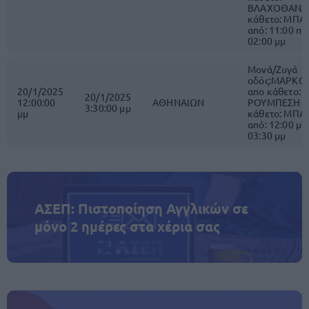
ΒΛΑΧΟΘΑΝΑ
κάθετο: ΜΠ
από: 11:00 πμ
02:00 μμ
Μονά/Ζυγά
οδός:ΜΑΡΚΟ
20/1/2025
απο κάθετο:
20/1/2025
12:00:00
ΑΘΗΝΑΙΩΝ
ΡΟΥΜΠΕΣΗ έ
3:30:00 μμ
μμ
κάθετο: ΜΠ
από: 12:00 μμ
03:30 μμ
ΑΣΕΠ: Πιστοποίηση Αγγλικών σε
μόνο 2 ημέρες στα χέρια σας