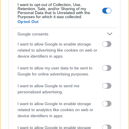
I want to opt-out of Collection, Use,
έχουν προγραμματιστεί
Μέχρι αυτή τη στιγμή
Retention, Sale, and/or Sharing of my
Personal Data that Is Unrelated with the
συγκεντρώσεις διαμαρτυρίας
για το έγκλημα στα
Purposes for which it was collected.
Opted Out
Τέμπη
σε 162 πόλεις στην Ελλάδα και 48 πόλεις του
εξωτερικού, μεταξύ αυτών, το Λονδίνο, το Μιλάνο,
Google consents
Βρυξέλες, Κωνσταντινούπολη κ.α.
I want to allow Google to enable storage
related to advertising like cookies on web or
Στη συγκέντρωση «Μνήμης και Δικαιοσύνης» στις
device identifiers in apps.
28 Φεβρουαρίου για την συμπλήρωση 2 ετών από
I want to allow my user data to be sent to
την τραγωδία των Τεμπών καλούν με ανακοίνωσή
Google for online advertising purposes.
τους συγγενείς των θυμάτων και οι επιζήσαντες της
I want to allow Google to send me
μοιραίας αμαξοστοιχίας.
personalized advertising.
I want to allow Google to enable storage
Η ανακοίνωση της ΓΣΕΕ
related to analytics like cookies on web or
device identifiers in apps.
ΓΣΕΕ
Η
ζητά:
I want to allow Google to enable storage