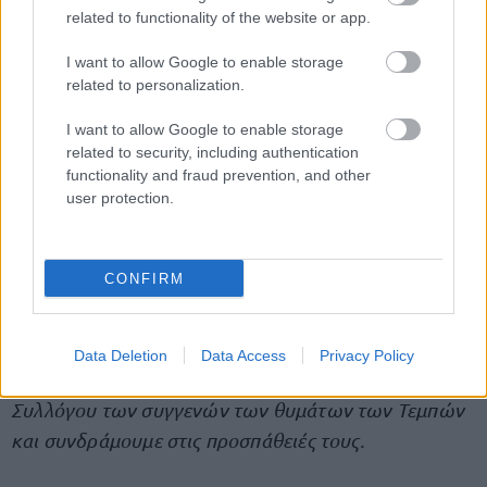
related to functionality of the website or app.
«
Να λειτουργήσει, επιτέλους, το κράτος δικαίου.
I want to allow Google to enable storage
related to personalization.
Να μην υπάρξει καμιά συγκάλυψη ή συμψηφισμός.
I want to allow Google to enable storage
related to security, including authentication
Να τιμωρηθούν οι υπεύθυνοι της τραγωδίας, όσο
functionality and fraud prevention, and other
ψηλά κι αν βρίσκονται.
user protection.
Να θωρακιστούν οι μεταφορές, χερσαίες, εναέριες
CONFIRM
και θαλάσσιες, ώστε να προστατευθεί το κοινωνικό
σύνολο και να μην θρηνήσουμε άλλα θύματα.
Data Deletion
Data Access
Privacy Policy
Ενώνουμε τις δυνάμεις μας στον άδολο αγώνα του
Συλλόγου των συγγενών των θυμάτων των Τεμπών
και συνδράμουμε στις προσπάθειές τους.