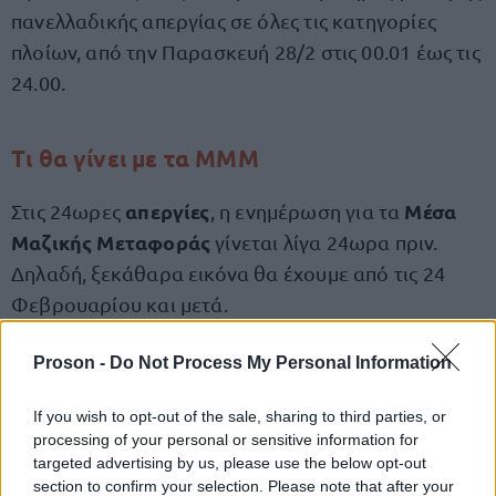
πανελλαδικής απεργίας σε όλες τις κατηγορίες
πλοίων, από την Παρασκευή 28/2 στις 00.01 έως τις
24.00.
Τι θα γίνει με τα ΜΜΜ
απεργίες
Μέσα
Στις 24ωρες
, η ενημέρωση για τα
Μαζικής Μεταφοράς
γίνεται λίγα 24ωρα πριν.
Δηλαδή, ξεκάθαρα εικόνα θα έχουμε από τις 24
Φεβρουαρίου και μετά.
Proson -
Do Not Process My Personal Information
παραδείγματα
Πάντως, τα
από τις περασμένες
απεργίες, μας έχουν δείξει τα εξής:
If you wish to opt-out of the sale, sharing to third parties, or
processing of your personal or sensitive information for
Λεωφορεία - Τρόλεϊ: Τα λεωφορεία και τα
targeted advertising by us, please use the below opt-out
section to confirm your selection. Please note that after your
τρόλεϊ δεν αποκλείεται να συμμετέχουν με