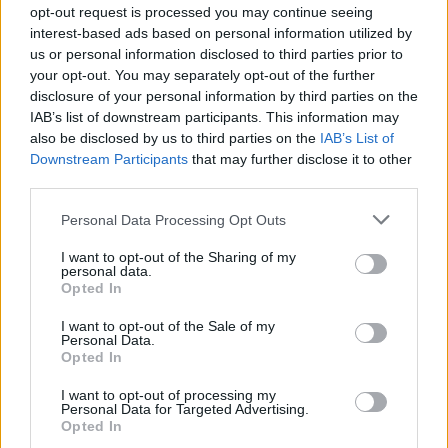
opt-out request is processed you may continue seeing
24ωρη απεργία και να μην κινηθούν καθόλου.
interest-based ads based on personal information utilized by
us or personal information disclosed to third parties prior to
Μετρό - Ηλεκτρικός - Προαστιακός: Το μετρό
your opt-out. You may separately opt-out of the further
disclosure of your personal information by third parties on the
συνήθως κάνει στάσεις εργασίας προκειμένου
IAB’s list of downstream participants. This information may
να διευκολύνει τις μετακινήσεις των
also be disclosed by us to third parties on the
IAB’s List of
διαδηλωτών. Μια 24ωρη απεργία, θα παραλύσει
Downstream Participants
that may further disclose it to other
third parties.
τελείως τις μετακινήσεις.
Please note that this website/app uses one or more Google
Personal Data Processing Opt Outs
services and may gather and store information including but
Πού θα γίνουν συγκεντρώσεις σε όλη
not limited to your visit or usage behaviour. You may click to
I want to opt-out of the Sharing of my
personal data.
την Ελλάδα
grant or deny consent to Google and its third-party tags to
Opted In
use your data for below specified purposes in below Google
consent section.
I want to opt-out of the Sale of my
Εκατοντάδες χιλιάδες πολίτες
αναμένεται να
Personal Data.
δώσουν το παρών στις συγκεντρώσεις για τη
Opted In
συμπλήρωση δύο χρόνων για την εθνική τραγωδία
I want to opt-out of processing my
Personal Data for Targeted Advertising.
Παρασκευή 28 Φεβρουαρίου
των Τεμπών, την
.
Opted In