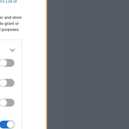
B’s List of
01.05.2025 –
30.09.2025
er and store
200 €
to grant or
ed purposes
300 €
300 €
300 €
400 €
ειστικά για το
ν αυτομάτως στις
 την ημερομηνία