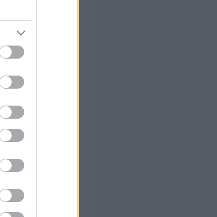
 2025»
στικής κάρτας
θε προορισμό της
ναμονή και στις
ου έχει επιλέξει
1 Δεκεμβρίου
διακοπών εκτός