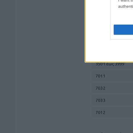
πιστωθέν χρ
Το
authenti
δικαιούχο για δ
διαμονής Κωδικο
επικράτεια.
Κατηγορία εμπόρ
3501 έως 3999
7011
7032
7033
7012