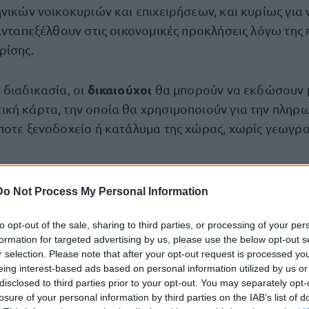
ηνικών νοικοκυριών και επιχειρήσεων, και κυρίως για
 ανταπεξέλθουν στις οικονομικές προκλήσεις λόγω της
ρίσης.
δικαιούχοι
 διαδικασία, οι
θα μπορούν να εκδώσουν 
κή κάρτα, την οποία θα χρησιμοποιούν για την πληρω
ποτε ξενοδοχείο ή κατάλυμα της χώρας, χωρίς γεωγρ
προγράμματος
Do Not Process My Personal Information
to opt-out of the sale, sharing to third parties, or processing of your per
από 200 έως και 600 ευρώ
όγραμμα κυμαίνονται
ως εξ
formation for targeted advertising by us, please use the below opt-out s
r selection. Please note that after your opt-out request is processed y
eing interest-based ads based on personal information utilized by us or
Χαμηλή περίοδος
disclosed to third parties prior to your opt-out. You may separately opt-
losure of your personal information by third parties on the IAB’s list of