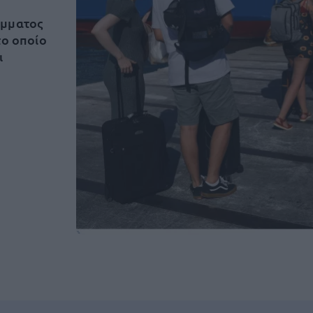
άμματος
το οποίο
ι