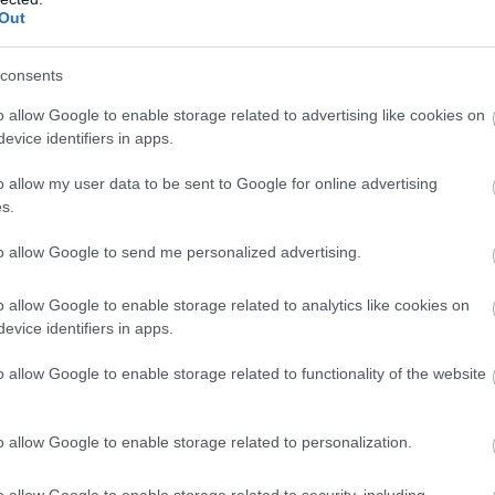
ακή κάρτα
«Τουρισμός για όλους
του προγράμματος
Out
consents
ρωμή και εξαργύρωση
χρεω
του ποσού της ψηφιακής
o allow Google to enable storage related to advertising like cookies on
ο διαμονής (ξενοδοχεία, καταλύματα κ.ά.) και σε κά
evice identifiers in apps.
 γεωγραφικούς περιορισμούς,
o allow my user data to be sent to Google for online advertising
s.
μίωση των παρόχων
, γεγονός που βάζει τέλος στην α
ραφειοκρατικές διαδικασίες,
to allow Google to send me personalized advertising.
 ποσού εφάπαξ
ή τμηματικά ανάλογα με την περίοδο π
o allow Google to enable storage related to analytics like cookies on
30 Σεπτεμβρίου 2025
3
ύχος (
για την υψηλή περίοδο,
evice identifiers in apps.
υψηλή περίοδο), ώστε να υποστηριχθεί και η επιλογή 
o allow Google to enable storage related to functionality of the website
στικής περιόδου.
o allow Google to enable storage related to personalization.
ις που μπορεί να χρησιμοποιηθεί η κάρτα
o allow Google to enable storage related to security, including