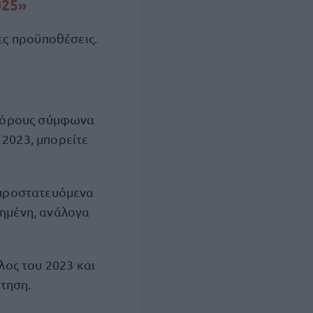
025»
νες προϋποθέσεις.
 φόρους σύμφωνα
2023, μπορείτε
 προστατευόμενα
υξημένη, ανάλογα
λος του 2023 και
ίτηση.