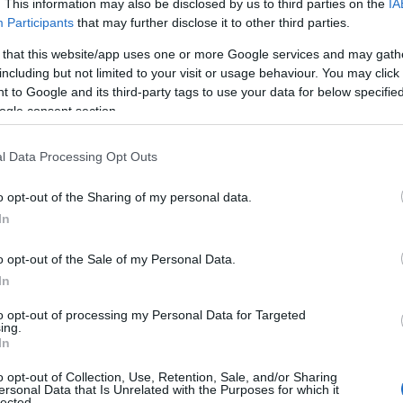
. This information may also be disclosed by us to third parties on the
IA
(από την ημερομηνία έκδοσης της κάρτας – 30.04.2025)
& (01.10.2025 – 31.12.2025)
Participants
that may further disclose it to other third parties.
 that this website/app uses one or more Google services and may gath
300 €
including but not limited to your visit or usage behaviour. You may click 
 to Google and its third-party tags to use your data for below specifi
400 €
ogle consent section.
400 €
l Data Processing Opt Outs
400 €
o opt-out of the Sharing of my personal data.
έκνα
600 €
In
o opt-out of the Sale of my Personal Data.
ωστικές κάρτες
του προγράμματος λειτουργούν αποκλ
In
ο έχει επιλεγεί (χαμηλή ή υψηλή περίοδος) και λήγου
to opt-out of processing my Personal Data for Targeted
2025
και η πραγματοποίηση συναλλαγών με αυτές μετά
ing.
In
o opt-out of Collection, Use, Retention, Sale, and/or Sharing
ersonal Data that Is Unrelated with the Purposes for which it
lected.