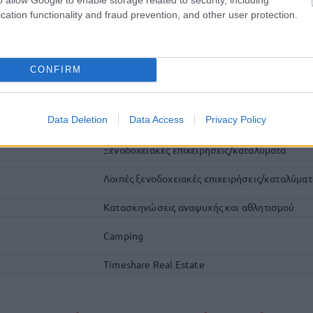
ηματικό ποσό
δύναται να χρησιμοποιηθεί αποκλειστικ
cation functionality and fraud prevention, and other user protection.
ιαμονή σε καταλύματα που φέρουν σχετικούς με την 
ύς Κατηγορίας Εμπόρου και διατηρούν την έδρα τους 
CONFIRM
Data Deletion
Data Access
Privacy Policy
ου/MCC
Περιγραφή δραστηριότητας
Ξενοδοχειακές επιχειρήσεις/καταλύματα
Λοιπές ξενοδοχειακές επιχειρήσεις/καταλύματ
Κατασκηνώσεις αναψυχής και αθλητισμού
Camping
Timeshare Real Estate