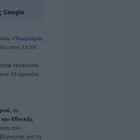
ς Google
«Τουρισμός
οπών
ου στις 23:59.
 στην τρέχουσα
των 10 ημερών.
σμού
, σε
και Εθνικής
χυση του
βέρνησης για τη