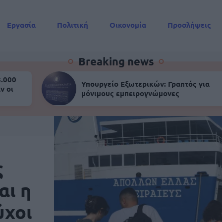
Εργασία
Πολιτική
Οικονομία
Προσλήψεις
Συντάξεις
Breaking news
8.000
Υπουργείο Εξωτερικών: Γραπτός για
ν οι
μόνιμους εμπειρογνώμονες
ς
αι η
ύχοι