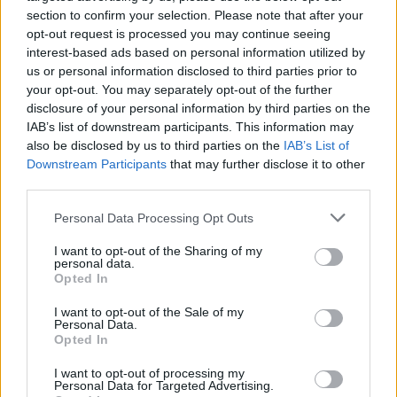
section to confirm your selection. Please note that after your
opt-out request is processed you may continue seeing
interest-based ads based on personal information utilized by
ΑΣΕΠ: Πιστοποίηση Αγγλικών σε
us or personal information disclosed to third parties prior to
your opt-out. You may separately opt-out of the further
μόνο 2 ημέρες στα χέρια σας
disclosure of your personal information by third parties on the
IAB’s list of downstream participants. This information may
also be disclosed by us to third parties on the
IAB’s List of
Downstream Participants
that may further disclose it to other
third parties.
Please note that this website/app uses one or more Google
Personal Data Processing Opt Outs
ΑΣΕΠ: Εξ αποστάσεως η πιο Εύκολη
services and may gather and store information including but
Πιστοποίηση Υπολογιστών σε 2
not limited to your visit or usage behaviour. You may click to
I want to opt-out of the Sharing of my
personal data.
μέρες
grant or deny consent to Google and its third-party tags to
Opted In
use your data for below specified purposes in below Google
consent section.
I want to opt-out of the Sale of my
Personal Data.
Opted In
I want to opt-out of processing my
Μάθε πρώτος όλες τις σημαντικές
Personal Data for Targeted Advertising.