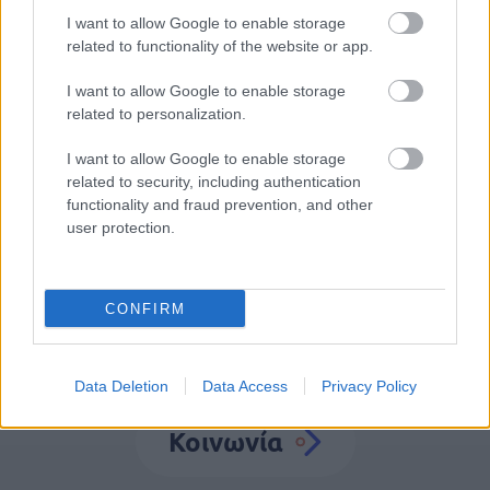
Προσλήψεις σε σχολεία: 1.116 θέσεις
I want to allow Google to enable storage
εργασίας με απολυτήριο γυμνασίου
related to functionality of the website or app.
I want to allow Google to enable storage
related to personalization.
Τουρισμός για Όλους 2026: Ποιοι
I want to allow Google to enable storage
μπορούν να κάνουν αίτηση σήμερα –
related to security, including authentication
Voucher έως 600 ευρώ
functionality and fraud prevention, and other
user protection.
CONFIRM
Data Deletion
Data Access
Privacy Policy
Κοινωνία