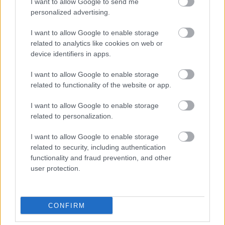
I want to allow Google to send me
εκπαίδευση
personalized advertising.
I want to allow Google to enable storage
related to analytics like cookies on web or
e-ΕΦΚΑ: Έως 846 ευρώ επιπλέον στη
device identifiers in apps.
σύνταξη – Ποιοι δικαιούνται τα
I want to allow Google to enable storage
χρήματα
related to functionality of the website or app.
I want to allow Google to enable storage
related to personalization.
ΔΥΠΑ: Ευκαιρία συνταξιοδότησης για
8.000 ανέργους άνω των 55 ετών –
I want to allow Google to enable storage
related to security, including authentication
Ξεκίνησαν οι αιτήσεις
functionality and fraud prevention, and other
user protection.
Tags
CONFIRM