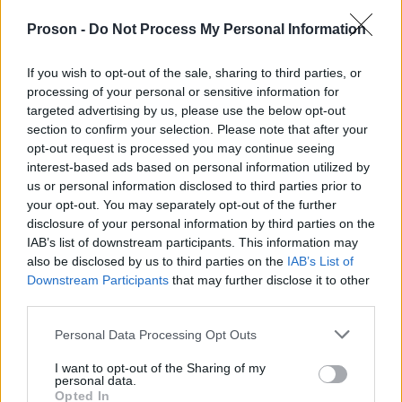
αλουμινόχαρτο.
Proson -
Do Not Process My Personal Information
If you wish to opt-out of the sale, sharing to third parties, or
ΑΣΕΠ: Πιστοποίηση Αγγλικών σε
processing of your personal or sensitive information for
μόνο 2 ημέρες στα χέρια σας
targeted advertising by us, please use the below opt-out
section to confirm your selection. Please note that after your
opt-out request is processed you may continue seeing
interest-based ads based on personal information utilized by
us or personal information disclosed to third parties prior to
your opt-out. You may separately opt-out of the further
disclosure of your personal information by third parties on the
ΑΣΕΠ: Εξ αποστάσεως η πιο Εύκολη
IAB’s list of downstream participants. This information may
also be disclosed by us to third parties on the
Πιστοποίηση Υπολογιστών σε 2
IAB’s List of
Downstream Participants
that may further disclose it to other
μέρες
third parties.
Please note that this website/app uses one or more Google
Personal Data Processing Opt Outs
services and may gather and store information including but
not limited to your visit or usage behaviour. You may click to
I want to opt-out of the Sharing of my
personal data.
grant or deny consent to Google and its third-party tags to
Μάθε πρώτος όλες τις σημαντικές
Opted In