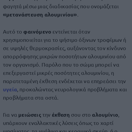
φαγητά μέσω μιας διαδικασίας που ονομάζεται
«μετανάστευση αλουμινίου»
.
φαινόμενο
Αυτό το
εντείνεται όταν
χρησιμοποιείται για το ψήσιμο όξινων τροφίμων ή
σε υψηλές θερμοκρασίες, αυξάνοντας τον κίνδυνο
απορρόφησης μικρών ποσοτήτων αλουμινίου από
τον οργανισμό. Παρόλο που το σώμα μπορεί να
επεξεργαστεί μικρές ποσότητες αλουμινίου, η
παρατεταμένη έκθεση ενδέχεται να επηρεάσει την
υγεία
, προκαλώντας νευρολογικά προβλήματα και
προβλήματα στα οστά.
μειώσεις
έκθεση
αλουμίνιο
Για να
την
σου στο
,
υπάρχουν εναλλακτικές λύσεις όπως το χαρτί
ψησίματος, τα γυάλινα και κεραμικά σκεύη, ή ο