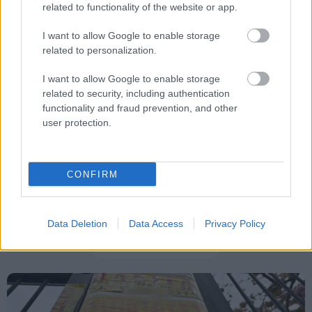
related to functionality of the website or app.
Tags
I want to allow Google to enable storage
related to personalization.
Τράπεζες
Εθνική Τράπεζα
Τράπεζα Πειραιώς
I want to allow Google to enable storage
related to security, including authentication
Χρήματα
ευρώ
functionality and fraud prevention, and other
user protection.
CONFIRM
Data Deletion
Data Access
Privacy Policy
Κοινωνία