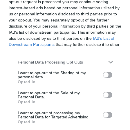
μέρες
opt-out request is processed you may continue seeing
interest-based ads based on personal information utilized by
us or personal information disclosed to third parties prior to
your opt-out. You may separately opt-out of the further
disclosure of your personal information by third parties on the
IAB’s list of downstream participants. This information may
Μάθε πρώτος όλες τις σημαντικές
also be disclosed by us to third parties on the
IAB’s List of
ειδήσεις.
Downstream Participants
that may further disclose it to other
Βάλε το proson.gr στα αποτελέσματα
third parties.
αναζήτησης της Google
Please note that this website/app uses one or more Google
Personal Data Processing Opt Outs
services and may gather and store information including but
not limited to your visit or usage behaviour. You may click to
I want to opt-out of the Sharing of my
personal data.
grant or deny consent to Google and its third-party tags to
Opted In
use your data for below specified purposes in below Google
Δημοφιλείς Ειδήσεις
consent section.
I want to opt-out of the Sale of my
Personal Data.
Opted In
I want to opt-out of processing my
Personal Data for Targeted Advertising.
Ανοικτές 1.779 θέσεις εργασίας στο
Opted In
Δημόσιο (χωρίς πτυχίο)