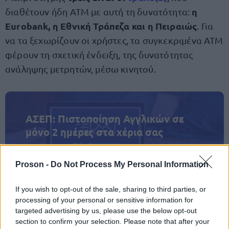
η
διαθέτουν ήδη ΑΤΜ με αυτή τη δυνατότητα:
Eurobank, η Εθνική Τράπεζα και η Πειραιώς
. Για
να τα ξεχωρίζουν οι χρήστες, τα συγκεκριμένα ΑΤΜ
φέρουν τη σχετική ένδειξη, της δυνατότητας
ανάληψης μετρητών, μέσω κινητού.
ΑΣΕΠ: Πιστοποίηση Αγγλικών σε
μόνο 2 ημέρες στα χέρια σας
Proson -
Do Not Process My Personal Information
If you wish to opt-out of the sale, sharing to third parties, or
processing of your personal or sensitive information for
ΑΣΕΠ: Εξ αποστάσεως η πιο Εύκολη
targeted advertising by us, please use the below opt-out
Πιστοποίηση Υπολογιστών σε 2
section to confirm your selection. Please note that after your