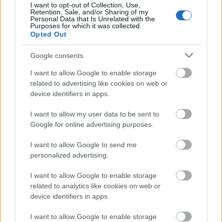
I want to opt-out of Collection, Use,
Retention, Sale, and/or Sharing of my
Personal Data that Is Unrelated with the
Purposes for which it was collected.
Opted Out
Πυροσβεστική Σχολή: Νέος
κανονισμός για δόκιμους – Τι αλλάζει
Google consents
σε διαμονή, σίτιση και πρακτική
I want to allow Google to enable storage
εκπαίδευση
related to advertising like cookies on web or
device identifiers in apps.
I want to allow my user data to be sent to
ΥΠΕΣ: Προγραμματισμός προσλήψεων
Google for online advertising purposes.
2027 - Παρατείνεται το Β' Στάδιο
I want to allow Google to send me
personalized advertising.
Προσλήψεις αναπληρωτών: Περίπου
I want to allow Google to enable storage
related to analytics like cookies on web or
30.000 ονόματα στην α' φάση
device identifiers in apps.
I want to allow Google to enable storage