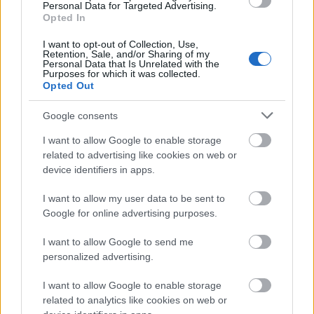
Personal Data for Targeted Advertising.
Opted In
I want to opt-out of Collection, Use,
Προσωπικός Βοηθός: Ανοίγουν οι
Retention, Sale, and/or Sharing of my
Personal Data that Is Unrelated with the
αιτήσεις στις 24 Αυγούστου – Τι
Purposes for which it was collected.
αλλάζει στο πρόγραμμα
Opted Out
Google consents
I want to allow Google to enable storage
Σωφρονιστικά καταστήματα: 416
related to advertising like cookies on web or
προσλήψεις χωρίς πτυχίο - Πού κάνετε
device identifiers in apps.
αίτηση
I want to allow my user data to be sent to
Google for online advertising purposes.
ΕΟΠΥΥ: Επίδομα έως 150 ευρώ – Ποιοι
I want to allow Google to send me
personalized advertising.
ασφαλισμένοι το δικαιούνται
I want to allow Google to enable storage
related to analytics like cookies on web or