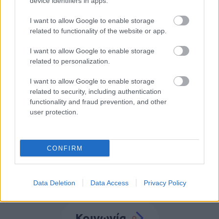
device identifiers in apps.
Προσλήψεις σε σχολεία: 1.116 θέσεις
εργασίας με απολυτήριο γυμνασίου
I want to allow Google to enable storage
related to functionality of the website or app.
I want to allow Google to enable storage
related to personalization.
Tags
I want to allow Google to enable storage
related to security, including authentication
ΑΔΕΔΥ
Στάση εργασίας
Δημόσιοι Υπάλληλοι
functionality and fraud prevention, and other
user protection.
Συγκέντρωση διαμαρτυρίας
Μισθός
CONFIRM
Data Deletion
Data Access
Privacy Policy
Κοινωνία