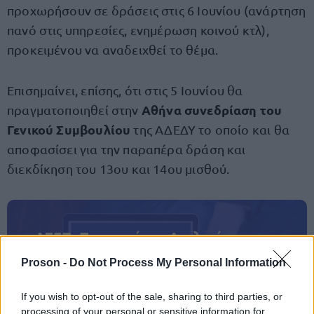
προχωρήσουν σε δράσεις στις 6 Ιουνίου (ανάρτηση
πανό στις υπηρεσίες, ενημέρωση κοινού κτλ),
προκειμένου να αναδειχθεί το θέμα.
Επισημαίνει, επίσης, ότι στις 5 Ιουνίου θα
Αθήνα συνεδρίαση του
πραγματοποιηθεί στην
Γενικού Συμβουλίου
της ΑΔΕΔΥ το οποίο και θα
αποφασίσει για την παραπέρα δράση και
διεκδίκηση του 13ου και 14ου μισθού.
ΑΣΕΠ: Πιστοποίηση Αγγλικών σε
μόνο 2 ημέρες στα χέρια σας
Proson -
Do Not Process My Personal Information
If you wish to opt-out of the sale, sharing to third parties, or
processing of your personal or sensitive information for