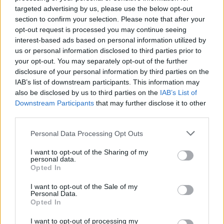
targeted advertising by us, please use the below opt-out
section to confirm your selection. Please note that after your
ΑΣΕΠ: Εξ αποστάσεως η πιο Εύκολη
opt-out request is processed you may continue seeing
interest-based ads based on personal information utilized by
Πιστοποίηση Υπολογιστών σε 2
us or personal information disclosed to third parties prior to
μέρες
your opt-out. You may separately opt-out of the further
disclosure of your personal information by third parties on the
IAB’s list of downstream participants. This information may
also be disclosed by us to third parties on the
IAB’s List of
Downstream Participants
that may further disclose it to other
third parties.
Μάθε πρώτος όλες τις σημαντικές
ειδήσεις.
Please note that this website/app uses one or more Google
Personal Data Processing Opt Outs
Βάλε το proson.gr στα αποτελέσματα
services and may gather and store information including but
αναζήτησης της Google
not limited to your visit or usage behaviour. You may click to
I want to opt-out of the Sharing of my
personal data.
grant or deny consent to Google and its third-party tags to
Opted In
use your data for below specified purposes in below Google
consent section.
I want to opt-out of the Sale of my
Personal Data.
Opted In
Δημοφιλείς Ειδήσεις
I want to opt-out of processing my