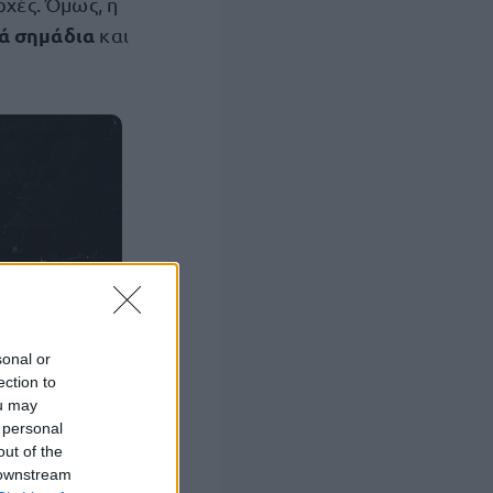
ρχές. Όμως, η
ά σημάδια
και
sonal or
ection to
ou may
 personal
out of the
 downstream