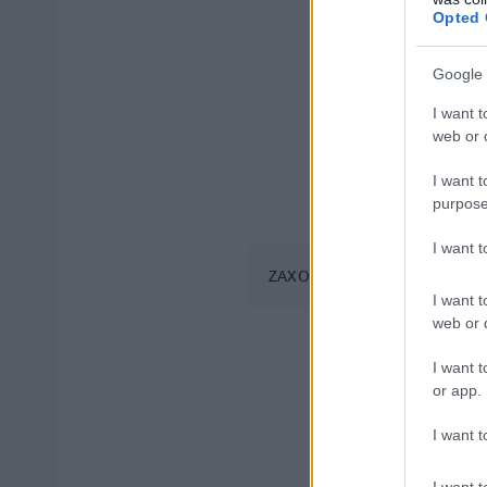
Opted 
Google 
I want t
web or d
I want t
purpose
I want 
ΖΑΧΟΣ ΓΙΩΡΓΟΣ / INTIME NEW
I want t
web or d
I want t
or app.
Η σοκαριστι
I want t
«Κατέβηκα κάτω 
χτύπημα στο μ
I want t