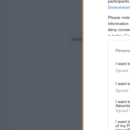
participants
Downstream 
Please note
information 
deny consent
in below Go
ΖΑΧΟΣ ΓΙΩΡΓΟΣ / INTIME NEW
Persona
I want t
Opted 
I want t
Opted 
I want 
Advertis
Opted 
I want t
of my P
was col