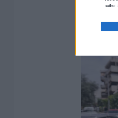
Κύριος», περιγρά
authenti
Η σπιτονοικοκυ
άνδρα
με τον οπ
παρακολουθούσ