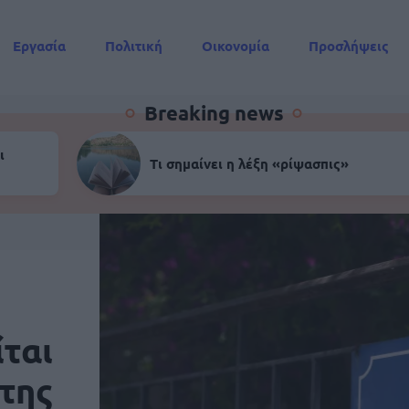
Εργασία
Πολιτική
Οικονομία
Προσλήψεις
Συντάξεις
Breaking news
ι
Τι σημαίνει η λέξη «ρίψασπις»
ται
της