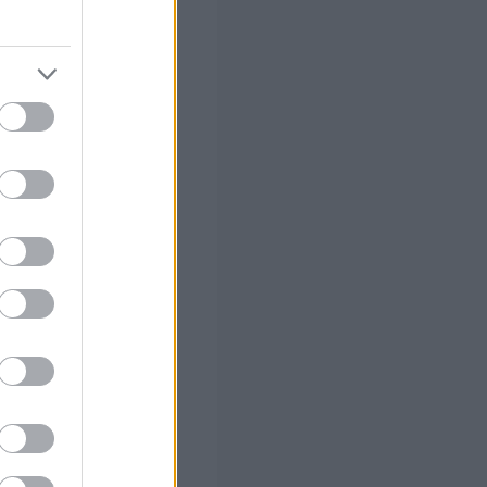
ίλη και
ρια. Ανάστα ο