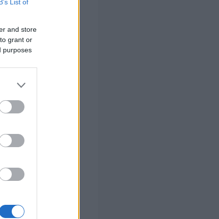
B’s List of
er and store
to grant or
ed purposes