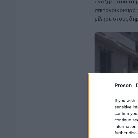
αναζητά από το μ
σπιτονοικοκυρά 
μίλησε στους δη
Proson -
If you wish 
sensitive in
confirm you
continue se
information 
further disc