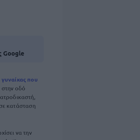
ς Google
 γυναίκας που
α στην οδό
ιατροδικαστή,
 σε κατάσταση
ρχίσει να την