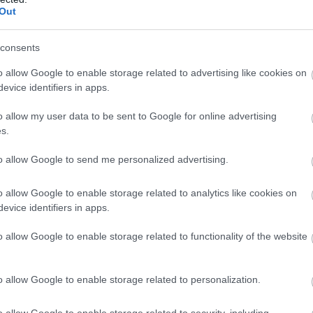
Out
consents
o allow Google to enable storage related to advertising like cookies on
evice identifiers in apps.
o allow my user data to be sent to Google for online advertising
s.
to allow Google to send me personalized advertising.
S
o allow Google to enable storage related to analytics like cookies on
evice identifiers in apps.
o allow Google to enable storage related to functionality of the website
κή μαρτυρία
o allow Google to enable storage related to personalization.
παγωμένη, με πρησμένα χε
με το παιδί και την βρήκα
άγουλο
. Όλα ήταν πεταμένα – ντουλάπια, ρούχα, συρτά
o allow Google to enable storage related to security, including