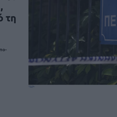
,
ό τη
πο-