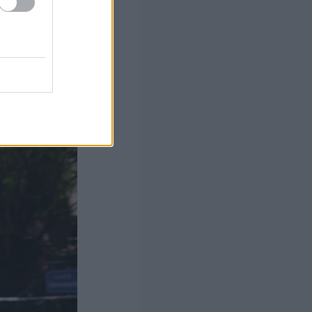
ς από έναν
ην
ούν.