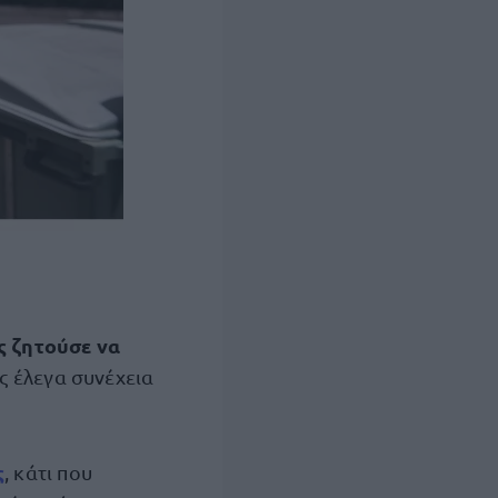
ης ζητούσε να
ης έλεγα συνέχεια
ς
, κάτι που