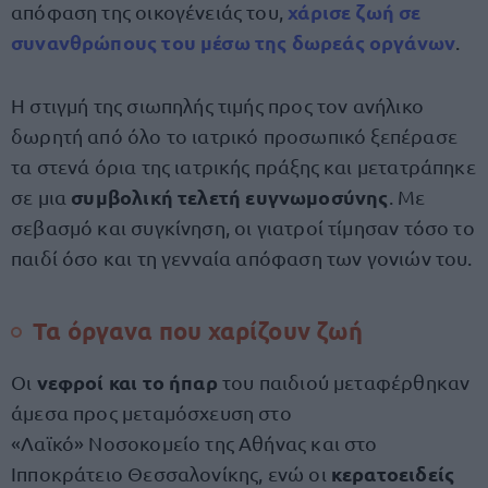
χάρισε ζωή
σε
απόφαση της οικογένειάς του,
συνανθρώπους του μέσω της
δωρεάς οργάνων
.
Η στιγμή της σιωπηλής τιμής προς τον ανήλικο
δωρητή από όλο το ιατρικό προσωπικό ξεπέρασε
τα στενά όρια της ιατρικής πράξης και μετατράπηκε
συμβολική τελετή ευγνωμοσύνης
σε μια
. Με
σεβασμό και συγκίνηση, οι γιατροί τίμησαν τόσο το
παιδί όσο και τη γενναία απόφαση των γονιών του.
Τα όργανα που χαρίζουν ζωή
νεφροί και το ήπαρ
Οι
του παιδιού μεταφέρθηκαν
άμεσα προς μεταμόσχευση στο
«Λαϊκό» Νοσοκομείο της Αθήνας και στο
κερατοειδείς
Ιπποκράτειο Θεσσαλονίκης, ενώ οι