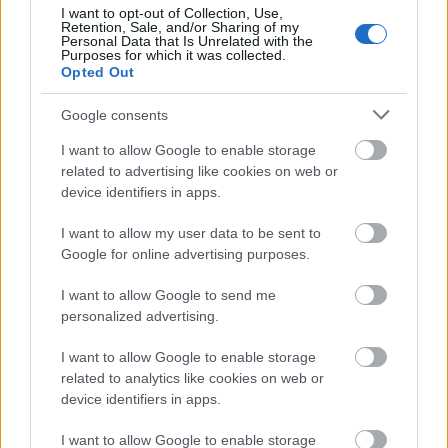
μέρες
I want to opt-out of Collection, Use,
Retention, Sale, and/or Sharing of my
Personal Data that Is Unrelated with the
Purposes for which it was collected.
Opted Out
Google consents
Μάθε πρώτος όλες τις σημαντικές
I want to allow Google to enable storage
ειδήσεις.
related to advertising like cookies on web or
Βάλε το proson.gr στα αποτελέσματα
device identifiers in apps.
αναζήτησης της Google
I want to allow my user data to be sent to
Google for online advertising purposes.
I want to allow Google to send me
Δημοφιλείς Ειδήσεις
personalized advertising.
I want to allow Google to enable storage
related to analytics like cookies on web or
device identifiers in apps.
Πυροσβεστική Σχολή: Νέος
κανονισμός για δόκιμους – Τι αλλάζει
I want to allow Google to enable storage