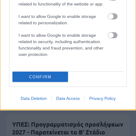
related to functionality of the website or app.
σε διαμονή, σίτιση και πρακτική
εκπαίδευση
I want to allow Google to enable storage
related to personalization.
I want to allow Google to enable storage
e-ΕΦΚΑ: Έως 846 ευρώ επιπλέον στη
related to security, including authentication
σύνταξη – Ποιοι δικαιούνται τα
functionality and fraud prevention, and other
user protection.
χρήματα
CONFIRM
ΔΥΠΑ: Ευκαιρία συνταξιοδότησης για
8.000 ανέργους άνω των 55 ετών –
Ξεκίνησαν οι αιτήσεις
Data Deletion
Data Access
Privacy Policy
ΥΠΕΣ: Προγραμματισμός προσλήψεων
2027 - Παρατείνεται το Β' Στάδιο