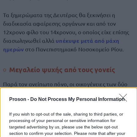
Τα ξημερώματα της Δευτέρας θα ξεκινήσει η
διαδικασία αφαίρεσης οργάνων και από τον
12χρονο φίλο του 14χρονου, ο οποίος είχε επίσης
υπέκυψε μετά από μάχη
διασωληνωθεί αλλά
ημερών
στο Πανεπιστημιακό Νοσοκομείο Ρίου.
Μεγαλείο ψυχής από τους γονείς
Παρά τον ανείπωτο πόνο, οι οικογένειες των δύο
παιδιών αποφάσισαν, έπειτα από ενημέρωση των
Proson -
Do Not Process My Personal Information
γιατρών της Μονάδας Εντατικής Θεραπείας, να
προσφέρουν τα όργανα των παιδιών τους σε
If you wish to opt-out of the sale, sharing to third parties, or
ασθενείς που περιμένουν τη δική τους ευκαιρία για
processing of your personal or sensitive information for
ζωή.
targeted advertising by us, please use the below opt-out
section to confirm your selection. Please note that after your