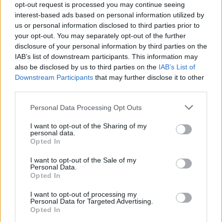
opt-out request is processed you may continue seeing
παράδειγμα ηθικού
Η επιλογή αυτή αποτελεί
interest-based ads based on personal information utilized by
μεγαλείου
και κοινωνικής προσφοράς, καθώς
us or personal information disclosed to third parties prior to
your opt-out. You may separately opt-out of the further
μέσα από τον ανείπωτο πόνο και την θλίψη,
disclosure of your personal information by third parties on the
αποφάσισαν να χαρίσουν ζωή σε άλλους
IAB’s list of downstream participants. This information may
συμπολίτες μας.
also be disclosed by us to third parties on the
IAB’s List of
Downstream Participants
that may further disclose it to other
third parties.
Please note that this website/app uses one or more Google
Personal Data Processing Opt Outs
ΑΣΕΠ: Πιστοποίηση Αγγλικών σε
services and may gather and store information including but
not limited to your visit or usage behaviour. You may click to
I want to opt-out of the Sharing of my
μόνο 2 ημέρες στα χέρια σας
personal data.
grant or deny consent to Google and its third-party tags to
Opted In
use your data for below specified purposes in below Google
consent section.
I want to opt-out of the Sale of my
Personal Data.
Opted In
I want to opt-out of processing my
ΑΣΕΠ: Εξ αποστάσεως η πιο Εύκολη
Personal Data for Targeted Advertising.
Opted In
Πιστοποίηση Υπολογιστών σε 2