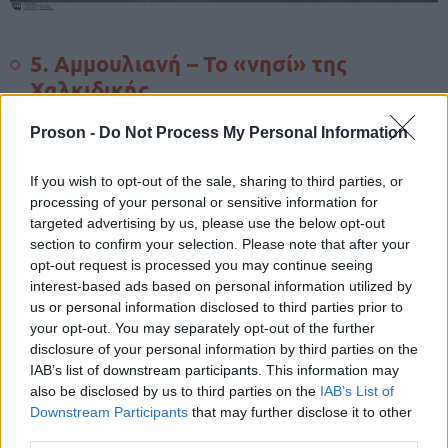
5. Αμμουλιανή – Το «νησί» της
Χαλκιδικής
Proson -
Do Not Process My Personal Information
Ουρανούπολη
Μικρό νησί απέναντι από την
, με
ξωτικές παραλίες,
ε
καθαρά νερά και τιμές σαφώς
If you wish to opt-out of the sale, sharing to third parties, or
Κυκλάδες
πιο χαμηλές από τις
. Ιδανικό για
processing of your personal or sensitive information for
οικογενειακές διακοπές χωρίς φασαρία και χωρίς
targeted advertising by us, please use the below opt-out
section to confirm your selection. Please note that after your
φουσκωμένο πορτοφόλι.
opt-out request is processed you may continue seeing
interest-based ads based on personal information utilized by
Ιδανική για: οικογένειες & ζευγάρια
us or personal information disclosed to third parties prior to
your opt-out. You may separately opt-out of the further
disclosure of your personal information by third parties on the
Τιμές: 30–50€/διανυκτέρευση
IAB’s list of downstream participants. This information may
also be disclosed by us to third parties on the
IAB’s List of
Downstream Participants
that may further disclose it to other
6. Ελαφόνησος – Ονειρικές παραλίες
third parties.
χωρίς αεροπορικά