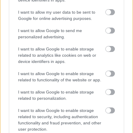
I want to allow my user data to be sent to
Google for online advertising purposes.
I want to allow Google to send me
personalized advertising.
I want to allow Google to enable storage
related to analytics like cookies on web or
device identifiers in apps.
7. Καρυστία – Το «άγνωστο» νότιο
I want to allow Google to enable storage
κομμάτι της Εύβοιας
related to functionality of the website or app.
Με παραλίες χωρίς πολυκοσμία, χωριά με
I want to allow Google to enable storage
related to personalization.
παραδοσιακή κουζίνα και καταλύματα με καλές
τιμές, η περιοχή της Καρυστίας στην Εύβοια είναι
I want to allow Google to enable storage
ιδανική για καλοκαιρινή απόδραση χωρίς πλοίο και
related to security, including authentication
functionality and fraud prevention, and other
χωρίς στρες.
user protection.