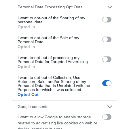
Please note that this website/app uses one or more Google
Personal Data Processing Opt Outs
services and may gather and store information including but
Η παραλία του Σίμου θεωρείται μία από τις
not limited to your visit or usage behaviour. You may click to
I want to opt-out of the Sharing of my
ωραιότερες της Μεσογείου. Με πρόσβαση οδικώς
personal data.
grant or deny consent to Google and its third-party tags to
Opted In
(μέσω Λακωνίας), προσφέρει εμπειρία εξωτικού
use your data for below specified purposes in below Google
consent section.
νησιού με τιμές camping ή ενοικιαζόμενων
I want to opt-out of the Sale of my
Personal Data.
δωματίων προσιτές.
Opted In
I want to opt-out of processing my
Personal Data for Targeted Advertising.
Ιδανική για: φοιτητές, ζευγάρια, φυσιολάτρες
Opted In
Τιμές: camping από 10€/άτομο, δωμάτια από
I want to opt-out of Collection, Use,
Retention, Sale, and/or Sharing of my
40€
Personal Data that Is Unrelated with the
Purposes for which it was collected.
Opted Out
Google consents
I want to allow Google to enable storage
related to advertising like cookies on web or
device identifiers in apps.