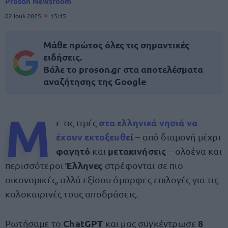
Proson Newsroom
02 Ιουλ 2025
15:45
Μάθε πρώτος όλες τις σημαντικές
ειδήσεις.
Βάλε το proson.gr στα αποτελέσματα
αναζήτησης της Google
Μ
στα
ελληνικά
νησιά να
ε τις τιμές
έχουν
εκτοξευθε
ί
– από διαμονή μέχρι
φαγητό
μετακινήσεις
και
– ολοένα και
Έλληνες
περισσότεροι
στρέφονται σε πιο
οικονομικές, αλλά εξίσου όμορφες επιλογές για τις
καλοκαιρινές τους αποδράσεις.
ChatGPT
8
Ρωτήσαμε το
και μας συγκέντρωσε