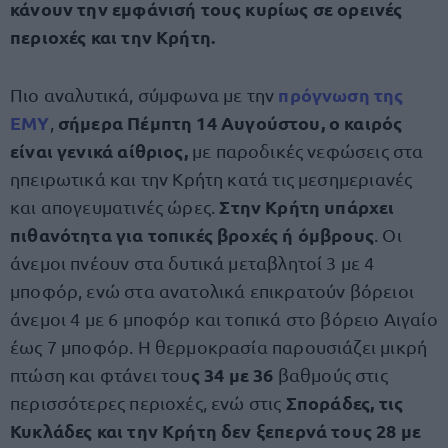
κάνουν την εμφάνισή τους κυρίως σε ορεινές
περιοχές και την Κρήτη.
πρόγνωση της
Πιο αναλυτικά, σύμφωνα με την
ΕΜΥ
σήμερα Πέμπτη 14 Αυγούστου, ο καιρός
,
είναι γενικά αίθριος,
με παροδικές νεφώσεις στα
ηπειρωτικά και την Κρήτη κατά τις μεσημεριανές
Στην Κρήτη υπάρχει
και απογευματινές ώρες.
πιθανότητα για τοπικές βροχές ή όμβρους
. Οι
άνεμοι πνέουν στα δυτικά μεταβλητοί 3 με 4
μποφόρ, ενώ στα ανατολικά επικρατούν βόρειοι
άνεμοι 4 με 6 μποφόρ και τοπικά στο βόρειο Αιγαίο
έως 7 μποφόρ. Η θερμοκρασία παρουσιάζει μικρή
ς 34 με 36
πτώση και φτάνει του
βαθμούς στις
Σποράδες, τις
περισσότερες περιοχές, ενώ στις
Κυκλάδες και την Κρήτη δεν ξεπερνά τους 28 με