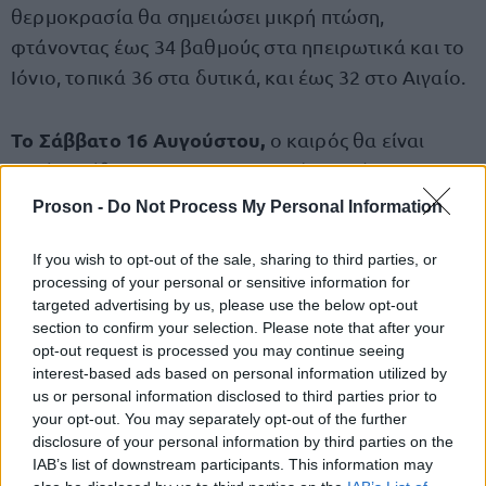
θερμοκρασία θα σημειώσει μικρή πτώση,
φτάνοντας έως 34 βαθμούς στα ηπειρωτικά και το
Ιόνιο, τοπικά 36 στα δυτικά, και έως 32 στο Αιγαίο.
Το Σάββατο 16 Αυγούστου,
ο καιρός θα είναι
κυρίως αίθριος, με απογευματινές νεφώσεις σε
βόρειο Ιόνιο και ηπειρωτικά, και πιθανότητα
Proson -
Do Not Process My Personal Information
τοπικών όμβρων στα βορειοδυτικά ορεινά. Οι
άνεμοι θα διατηρηθούν ισχυροί στο Αιγαίο,
If you wish to opt-out of the sale, sharing to third parties, or
processing of your personal or sensitive information for
φτάνοντας τοπικά τα 8 μποφόρ, ενώ η
targeted advertising by us, please use the below opt-out
θερμοκρασία δεν θα μεταβληθεί σημαντικά.
section to confirm your selection. Please note that after your
opt-out request is processed you may continue seeing
interest-based ads based on personal information utilized by
Την Κυριακή 17 Αυγούστου
, παροδικές νεφώσεις
us or personal information disclosed to third parties prior to
αναμένονται στα ηπειρωτικά και το βόρειο Ιόνιο,
your opt-out. You may separately opt-out of the further
disclosure of your personal information by third parties on the
με τοπικούς όμβρους και μεμονωμένες καταιγίδες
IAB’s list of downstream participants. This information may
στα βορειοδυτικά ορεινά. Στις υπόλοιπες περιοχές