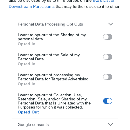
also be disclosed by us to third parties on the
IAB’s List of
ο καιρός θα είναι γενικά αίθριος, οι άνεμοι μέτριοι
Downstream Participants
that may further disclose it to other
third parties.
έως ισχυροί, και η θερμοκρασία στα ίδια επίπεδα.
Please note that this website/app uses one or more Google
Personal Data Processing Opt Outs
services and may gather and store information including but
Τέλος, τη Δευτέρα 18 Αυγούστου,
ο καιρός θα
not limited to your visit or usage behaviour. You may click to
I want to opt-out of the Sharing of my
παραμείνει γενικά καλός, με απογευματινές μπόρες
personal data.
grant or deny consent to Google and its third-party tags to
Opted In
κυρίως στα ηπειρωτικά και τοπικές καταιγίδες στα
use your data for below specified purposes in below Google
consent section.
ορεινά. Οι άνεμοι θα πνέουν από βόρειες
I want to opt-out of the Sale of my
Personal Data.
διευθύνσεις και η θερμοκρασία δεν θα
Opted In
παρουσιάσει αξιόλογη μεταβολή.
I want to opt-out of processing my
Personal Data for Targeted Advertising.
Opted In
Το φετινό τριήμερο λοιπόν αναμένεται να είναι
I want to opt-out of Collection, Use,
ιδιαίτερα ευνοϊκό για τις καλοκαιρινές αποδράσεις,
Retention, Sale, and/or Sharing of my
Personal Data that Is Unrelated with the
και
με αρκετή ηλιοφάνεια, λίγες τοπικές βροχές
Purposes for which it was collected.
μοναδική «ενόχληση» τους δυνατούς βοριάδες
Opted Out
στο Αιγαίο.
Google consents