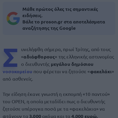
Μάθε πρώτος όλες τις σημαντικές
ειδήσεις.
Βάλε το proson.gr στα αποτελέσματα
αναζήτησης της Google
Σ
υνελήφθη σήμερα, πρωί Τρίτης, από τους
αδιάφθορους
«
» της ελληνικής αστυνομίας
μεγάλου δημόσιου
ο διευθυντής
νοσοκομείου
φακελάκι
που φέρεται να ζητούσε «
»
από ασθενείς.
Την είδηση έκανε γνωστή η εκπομπή «10 παντού»
του OPEN, η οποία μεταδίδει πως ο διευθυντής
ζητούσε υπέρογκα ποσά με τα «φακελάκια» να
3.000
4.000 ευρώ.
φτάνουν τα
ακόμα και τα