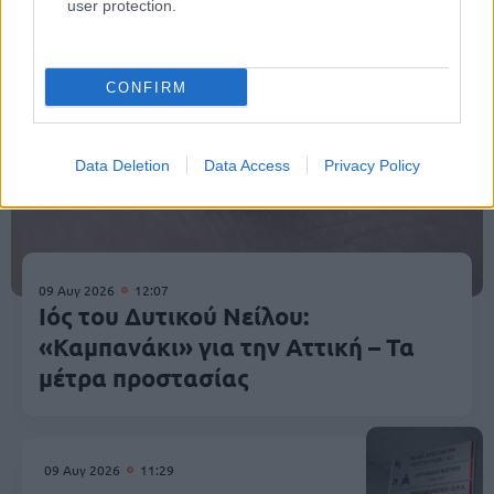
user protection.
CONFIRM
Data Deletion
Data Access
Privacy Policy
09 Αυγ 2026
12:07
Ιός του Δυτικού Νείλου:
«Καμπανάκι» για την Αττική – Τα
μέτρα προστασίας
09 Αυγ 2026
11:29