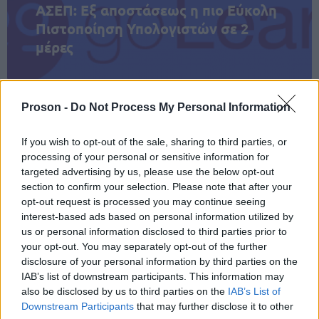
ΑΣΕΠ: Εξ αποστάσεως η πιο Εύκολη
Πιστοποίηση Υπολογιστών σε 2
μέρες
Proson -
Do Not Process My Personal Information
Μάθε πρώτος όλες τις σημαντικές
If you wish to opt-out of the sale, sharing to third parties, or
ειδήσεις.
processing of your personal or sensitive information for
Βάλε το proson.gr στα αποτελέσματα
targeted advertising by us, please use the below opt-out
αναζήτησης της Google
section to confirm your selection. Please note that after your
opt-out request is processed you may continue seeing
interest-based ads based on personal information utilized by
us or personal information disclosed to third parties prior to
your opt-out. You may separately opt-out of the further
disclosure of your personal information by third parties on the
Δημοφιλείς Ειδήσεις
IAB’s list of downstream participants. This information may
also be disclosed by us to third parties on the
IAB’s List of
Downstream Participants
that may further disclose it to other