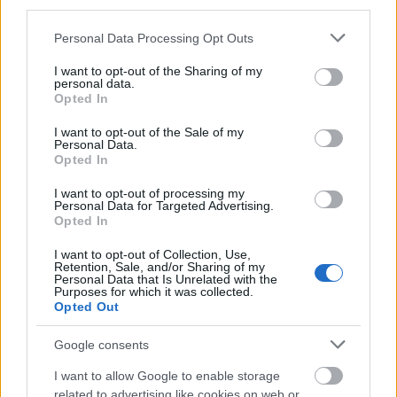
third parties.
ΟΠΕΚΑ: Μηνιαίο επίδομα έως 210
Please note that this website/app uses one or more Google
Personal Data Processing Opt Outs
ευρώ - Πώς θα τα πάρετε
services and may gather and store information including but
not limited to your visit or usage behaviour. You may click to
I want to opt-out of the Sharing of my
personal data.
grant or deny consent to Google and its third-party tags to
Opted In
use your data for below specified purposes in below Google
Προσωπικός Βοηθός: Ανοίγουν οι
consent section.
I want to opt-out of the Sale of my
αιτήσεις στις 24 Αυγούστου – Τι
Personal Data.
Opted In
αλλάζει στο πρόγραμμα
I want to opt-out of processing my
Personal Data for Targeted Advertising.
Opted In
Σωφρονιστικά καταστήματα: 416
I want to opt-out of Collection, Use,
προσλήψεις χωρίς πτυχίο - Πού κάνετε
Retention, Sale, and/or Sharing of my
Personal Data that Is Unrelated with the
αίτηση
Purposes for which it was collected.
Opted Out
Google consents
Νέος «Κηφισός» 40 χιλιομέτρων: Ο
I want to allow Google to enable storage
δρόμος που φιλοδοξεί να λύσει το
related to advertising like cookies on web or