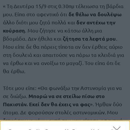
« Τη Δευτέρα 15/9 στις 0.30πμ τέλειωσα τη βάρδια
δε θέλω να δουλέψω
μου. Είπα στο αφεντικό ότι
δεν αντέχω την
άλλο διότι μου ζητά πολλά και
κούραση
. Μου ζήτησε να κάτσω άλλη μια
ζήτησα τα λεφτά μου
βδομάδα. Δεν ήθελα και
.
Μου είπε δε θα πάρεις τίποτα αν δεν έρθεις αύριο
στη δουλειά και απαιτούσε να πάρω τα κλειδιά για
να έρθω και να ανοίξω το μαγαζί. Του είπα ότι δε
θα έρθω.
Τότε μου είπε: «Θα φωνάξω την Αστυνομία για να
Μπορώ να σε στείλω πίσω στο
σε διώξω.
Πακιστάν. Εκεί δεν θα έχεις να φας
». Ήρθαν δύο
άτομα. Δε φορούσαν στολές αστυνομικών. Μου
ζητούσαν να κάνω αυτό που μου είπε το αφεντικό,
να πάρω τα κλειδιά και να έρθω στη δουλειά.