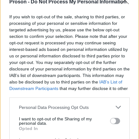
Proson -
Do Not Process My Personal Information
κλείσει τις
Τότε, είπε στον άλλο εργαζόμενο να
If you wish to opt-out of the sale, sharing to third parties, or
processing of your personal or sensitive information for
πόρτες
για να μη μπορώ να φύγω. Με άρπαξε από
targeted advertising by us, please use the below opt-out
φοβήθηκα
τον λαιμό και με πίεζε. Πόναγα πολύ και
section to confirm your selection. Please note that after your
ότι θα σκοτώσει
. Άρχισε να με χτυπά με γροθιές
opt-out request is processed you may continue seeing
interest-based ads based on personal information utilized by
στο κεφάλι και το σώμα και μου χτύπησε το μάτι.
us or personal information disclosed to third parties prior to
Ξέρει μποξ και χτυπούσε γρήγορα και δυνατά,
your opt-out. You may separately opt-out of the further
μπορεί και 1015 φορές. Με χτύπησε και με
disclosure of your personal information by third parties on the
IAB’s list of downstream participants. This information may
κλωτσιές στο σώμα
.»
also be disclosed by us to third parties on the
IAB’s List of
Downstream Participants
that may further disclose it to other
Την επόμενη μέρα, σα να μη συνέβη τίποτα, το
third parties.
αφεντικό του τηλεφωνούσε για να πάει στη
Please note that this website/app uses one or more Google
Personal Data Processing Opt Outs
δουλειά και του είπε μάλιστα ότι, αν δεν έρθει να
services and may gather and store information including but
not limited to your visit or usage behaviour. You may click to
I want to opt-out of the Sharing of my
δουλέψει για μια βδομάδα, δε θα του δώσει ότι
personal data.
grant or deny consent to Google and its third-party tags to
Opted In
το
του χρωστάει και ότι το ξύλο που έφαγε
use your data for below specified purposes in below Google
προκάλεσε ο ίδιος
.
consent section.