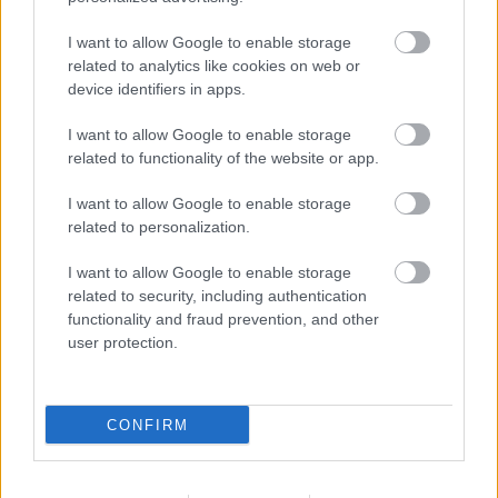
ειδήσεις.
Βάλε το proson.gr στα αποτελέσματα
I want to allow Google to enable storage
related to analytics like cookies on web or
αναζήτησης της Google
device identifiers in apps.
I want to allow Google to enable storage
related to functionality of the website or app.
Δημοφιλείς Ειδήσεις
I want to allow Google to enable storage
related to personalization.
I want to allow Google to enable storage
related to security, including authentication
Αυτό το επίδομα δίνει 300 ευρώ - Δεν
functionality and fraud prevention, and other
χρειάζεται αίτηση
user protection.
CONFIRM
Τουρισμός για Όλους 2026: Voucher
έως 600 ευρώ - Ποια ΑΦΜ παίρνουν
σειρά σήμερα