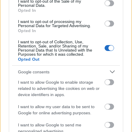
I want to opt-out of the Sale of my
Personal Data.
Opted In
I want to opt-out of processing my
Personal Data for Targeted Advertising.
ΑΣΕΠ: Πιστοποίηση Αγγλικών σε
Opted In
μόνο 2 ημέρες στα χέρια σας
I want to opt-out of Collection, Use,
Retention, Sale, and/or Sharing of my
Personal Data that Is Unrelated with the
Purposes for which it was collected.
Opted Out
Google consents
ΑΣΕΠ: Εξ αποστάσεως η πιο Εύκολη
I want to allow Google to enable storage
Πιστοποίηση Υπολογιστών σε 2
related to advertising like cookies on web or
μέρες
device identifiers in apps.
I want to allow my user data to be sent to
Google for online advertising purposes.
I want to allow Google to send me
Μάθε πρώτος όλες τις σημαντικές
personalized advertising.