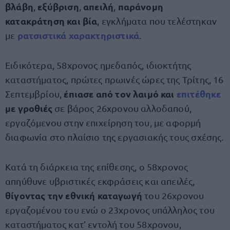
βλάβη
εξύβριση
απειλή
παράνομη
,
,
,
κατακράτηση και βία
, εγκλήματα που τελέστηκαν
ρατσιστικά χαρακτηριστικά
με
.
Ειδικότερα, 58χρονος ημεδαπός, ιδιοκτήτης
καταστήματος, πρώτες πρωινές ώρες της Τρίτης, 16
έπιασε από τον λαιμό και
επιτέθηκε
Σεπτεμβρίου,
με γροθιές
σε βάρος 26χρονου αλλοδαπού,
εργαζόμενου στην επιχείρηση του, με αφορμή
διαφωνία στο πλαίσιο της εργασιακής τους σχέσης.
Κατά τη διάρκεια της επίθεσης, ο 58χρονος
απηύθυνε υβριστικές εκφράσεις και απειλές,
θίγοντας την εθνική καταγωγή
του 26χρονου
εργαζομένου του ενώ ο 23χρονος υπάλληλος του
καταστήματος κατ’ εντολή του 58χρονου,