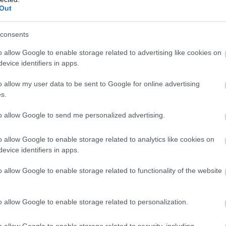
Out
consents
αποστάσεως η πιο Εύκολη Πιστοποίηση Υπολογι
o allow Google to enable storage related to advertising like cookies on
evice identifiers in apps.
o allow my user data to be sent to Google for online advertising
s.
πρώτος όλες τις σημαντικές ειδήσεις.
to allow Google to send me personalized advertising.
 το proson.gr στα αποτελέσματα αναζήτησης τη
o allow Google to enable storage related to analytics like cookies on
evice identifiers in apps.
o allow Google to enable storage related to functionality of the website
είς Ειδήσεις
o allow Google to enable storage related to personalization.
o allow Google to enable storage related to security, including