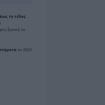
έως το τέλος
ι
ρες ξεκινά το
στήματα
το 2025