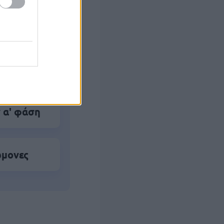
ο)
 το Β'
 α' φάση
ώμονες