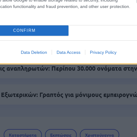
.779 θέσεις εργασίας στο Δημόσιο (χωρίς πτυχί
cation functionality and fraud prevention, and other user protection.
CONFIRM
γραμματισμός προσλήψεων 2027 - Παρατείνεται
Data Deletion
Data Access
Privacy Policy
ς αναπληρωτών: Περίπου 30.000 ονόματα στην
 Εξωτερικών: Γραπτός για μόνιμους εμπειρογν
Καταστήματα
Εκπτώσεις
Χριστούγεννα