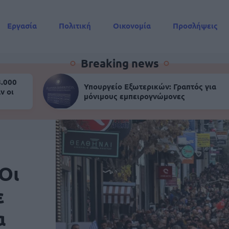
Εργασία
Πολιτική
Οικονομία
Προσλήψεις
Συντάξεις
Breaking news
8.000
Υπουργείο Εξωτερικών: Γραπτός για
ν οι
μόνιμους εμπειρογνώμονες
Οι
ε
α