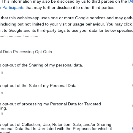
riday
Παρασκευή 28 Νοεμβρίου
«πέφτει» την
, με το
. This information may also be disclosed by us to third parties on the
IA
Participants
that may further disclose it to other third parties.
διαφημίσεις, emails και μηνύματα
νται» από
στα κινη
 να εκμεταλλευτούν τις προσφορές και τις εκπτώσεις
 that this website/app uses one or more Google services and may gath
including but not limited to your visit or usage behaviour. You may click 
μήνα εκπτώ
 έχει πλέον μετατρέψει τον Νοέμβριο σε
 to Google and its third-party tags to use your data for below specifi
ogle consent section.
έχει πλέον 
ς έγινε στις Ηνωμένες Πολιτείες, ο θεσμός
αρκετές ημέρες
ε τις εκπτώσεις να διαρκούν
και να φτ
l Data Processing Opt Outs
υς την τελευταία Παρασκευή του Νοεμβρίου.
o opt-out of the Sharing of my personal data.
In
Cyber Monday
, μετά τη Black Friday ακολουθεί η
, η
έρα 1 Δεκεμβρίου
.
o opt-out of the Sale of my Personal Data.
In
to opt-out of processing my Personal Data for Targeted
ing.
τοποίηση Αγγλικών σε μόνο 2 ημέρες στα χέρια
In
o opt-out of Collection, Use, Retention, Sale, and/or Sharing
ersonal Data that Is Unrelated with the Purposes for which it
lected.