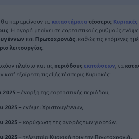
ά
καταστήματα
τέσσερις
Κυριακές
θα παραμείνουν τα
ους
. Η αγορά μπαίνει σε εορταστικούς ρυθμούς ενόψε
ουγέννων
Πρωτοχρονιάς
και
, καθώς τις επόμενες ημέ
ριο λειτουργίας
.
περιόδους
εκπτώσεων
κατα
χύον πλαίσιο και τις
, τα
 κατ’ εξαίρεση τις εξής τέσσερις Κυριακές:
υ 2025
– έναρξη της εορταστικής περιόδου,
υ 2025
– ενόψει Χριστουγέννων,
υ 2025
– κορύφωση της αγοράς των γιορτών,
ου 2025
– τελευταία Κυριακή πριν την Πρωτοχρονιά.