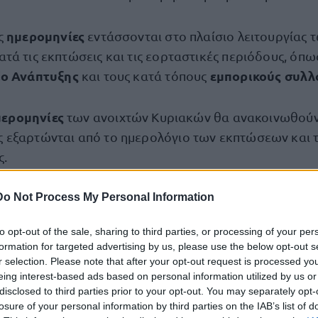
ημερομηνίες
ς
εντάσσονται στο πλαίσιο λειτουργίας 
τά τις εκπτώσεις και τις εορταστικές περιόδους, όπω
ο Ανάπτυξης
εμπορικούς συλλ
και τους κατά τόπους
μερομηνίες
των ανοιχτών Κυριακών θα ανακοινωθούν
ς εξαρτώνται από το ημερολόγιο των εκπτώσεων και 
ς.
Do Not Process My Personal Information
» φέτος η Black Friday
to opt-out of the sale, sharing to third parties, or processing of your per
Black Friday 2025
 σε ρυθμούς
, με τα καταστήματα να
formation for targeted advertising by us, please use the below opt-out s
ροεκπτώσεις και μεγάλες προσφορές
σε κάθε είδους
r selection. Please note that after your opt-out request is processed y
και στα ηλεκτρονικά σημεία πώλησης.
eing interest-based ads based on personal information utilized by us or
disclosed to third parties prior to your opt-out. You may separately opt-
losure of your personal information by third parties on the IAB’s list of