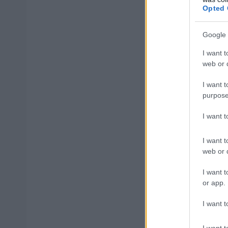
Opted 
Google 
ΑΣΕΠ: Εξ 
μέρες
I want t
web or d
I want t
purpose
Μάθε 
I want 
Βάλε
I want t
web or d
I want t
or app.
Δημοφιλ
I want t
I want t