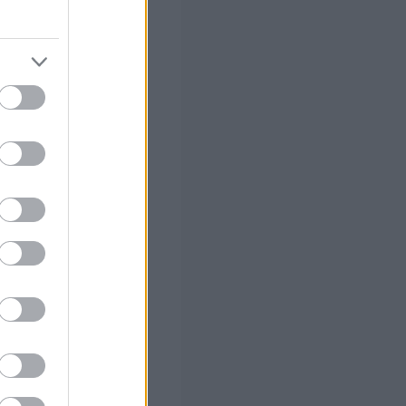
στών σε 2
ς Google