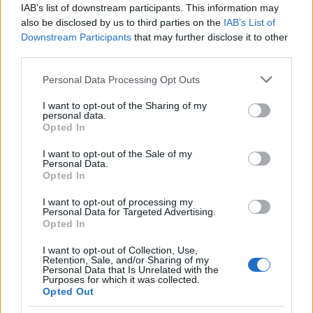
IAB’s list of downstream participants. This information may
also be disclosed by us to third parties on the
IAB’s List of
42%
Το
δηλώνει ότι η τηλεόραση έχει αποκτήσει
Downstream Participants
that may further disclose it to other
third parties.
μεγαλύτερη σημασία τον τελευταίο χρόνο, ενώ το
25% αναφέρει το ίδιο για τα μέσα κοινωνικής
Please note that this website/app uses one or more Google
Personal Data Processing Opt Outs
services and may gather and store information including but
δικτύωσης.
not limited to your visit or usage behaviour. You may click to
I want to opt-out of the Sharing of my
personal data.
grant or deny consent to Google and its third-party tags to
Opted In
use your data for below specified purposes in below Google
Τι απασχολεί περισσότερο τους πολίτες
consent section.
I want to opt-out of the Sale of my
Personal Data.
πιο δημοφιλείς θεματικές της ενημέρωσης
Opted In
Οι
στην ΕΕ
είναι η δημόσια υγεία και τα συστήματα
I want to opt-out of processing my
Personal Data for Targeted Advertising.
περίθαλψης (61%), ακολουθούμενα από ζητήματα
Opted In
δημοκρατίας, μετανάστευσης και κλιματικής
I want to opt-out of Collection, Use,
αλλαγής.
Retention, Sale, and/or Sharing of my
Personal Data that Is Unrelated with the
Purposes for which it was collected.
Opted Out
έκθεση
Η
σε παραπληροφόρηση παραμένει υψηλή: