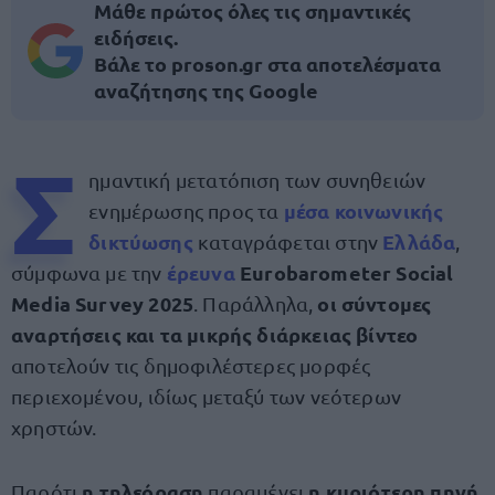
Μάθε πρώτος όλες τις σημαντικές
ειδήσεις.
Βάλε το proson.gr στα αποτελέσματα
αναζήτησης της Google
Σ
ημαντική μετατόπιση των συνηθειών
μέσα κοινωνικής
ενημέρωσης προς τα
δικτύωσης
Ελλάδα
καταγράφεται στην
,
έρευνα
Eurobarometer Social
σύμφωνα με την
Media Survey 2025
οι σύντομες
. Παράλληλα,
αναρτήσεις και τα μικρής διάρκειας βίντεο
αποτελούν τις δημοφιλέστερες μορφές
περιεχομένου, ιδίως μεταξύ των νεότερων
χρηστών.
η
τηλεόραση
η κυριότερη πηγή
Παρότι
παραμένει