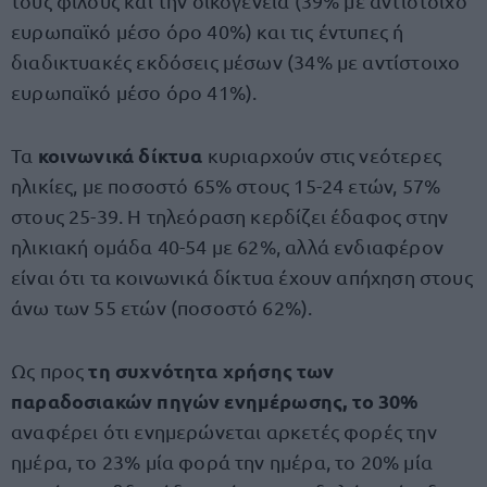
τους φίλους και την οικογένεια (39% με αντίστοιχο
ευρωπαϊκό μέσο όρο 40%) και τις έντυπες ή
διαδικτυακές εκδόσεις μέσων (34% με αντίστοιχο
ευρωπαϊκό μέσο όρο 41%).
κοινωνικά δίκτυα
Τα
κυριαρχούν στις νεότερες
ηλικίες, με ποσοστό 65% στους 15-24 ετών, 57%
στους 25-39. Η τηλεόραση κερδίζει έδαφος στην
ηλικιακή ομάδα 40-54 με 62%, αλλά ενδιαφέρον
είναι ότι τα κοινωνικά δίκτυα έχουν απήχηση στους
άνω των 55 ετών (ποσοστό 62%).
τη συχνότητα χρήσης των
Ως προς
παραδοσιακών πηγών ενημέρωσης, το 30%
αναφέρει ότι ενημερώνεται αρκετές φορές την
ημέρα, το 23% μία φορά την ημέρα, το 20% μία