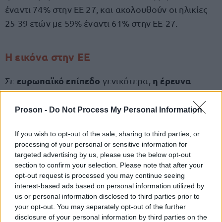
έναντι 74% στην ΕΕ 27, και ακολουθούν οι ηλικίες
25-39 ετών με 59% έναντι 61% στην ΕΕ-27.
Η εικόνα στην ΕΕ
ευρωπαϊκό επίπεδο
η έρευνα
Σε
γενικότερα,
δείχνει ότι οι πολίτες συνδυάζουν παραδοσιακά
και ψηφιακά μέσα για την ενημέρωσή τους. Το 66%
Proson -
Do Not Process My Personal Information
χρησιμοποιεί καθημερινά παραδοσιακά μέσα, ενώ
If you wish to opt-out of the sale, sharing to third parties, or
το 59% ενημερώνεται καθημερινά από άλλες
processing of your personal or sensitive information for
ψηφιακές πηγές.
targeted advertising by us, please use the below opt-out
section to confirm your selection. Please note that after your
opt-out request is processed you may continue seeing
τηλεόραση
Η
παραμένει η συχνότερη πηγή
interest-based ads based on personal information utilized by
ενημέρωσης (71%), ενώ social media και μηχανές
us or personal information disclosed to third parties prior to
αναζήτησης χρησιμοποιούνται από περίπου
your opt-out. You may separately opt-out of the further
disclosure of your personal information by third parties on the
τέσσερις στους δέκα.