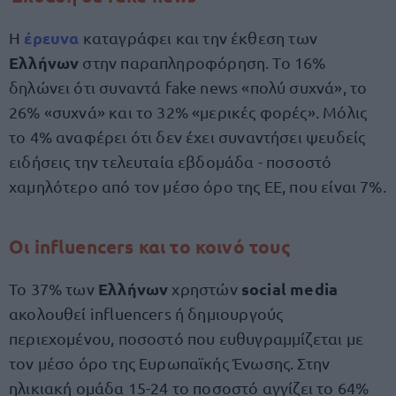
έρευνα
Η
καταγράφει και την έκθεση των
Ελλήνων
στην παραπληροφόρηση. Το 16%
δηλώνει ότι συναντά fake news «πολύ συχνά», το
26% «συχνά» και το 32% «μερικές φορές». Μόλις
το 4% αναφέρει ότι δεν έχει συναντήσει ψευδείς
ειδήσεις την τελευταία εβδομάδα - ποσοστό
χαμηλότερο από τον μέσο όρο της ΕΕ, που είναι 7%.
Οι influencers και το κοινό τους
Ελλήνων
social media
Το 37% των
χρηστών
ακολουθεί influencers ή δημιουργούς
περιεχομένου, ποσοστό που ευθυγραμμίζεται με
τον μέσο όρο της Ευρωπαϊκής Ένωσης. Στην
ηλικιακή ομάδα 15-24 το ποσοστό αγγίζει το 64%