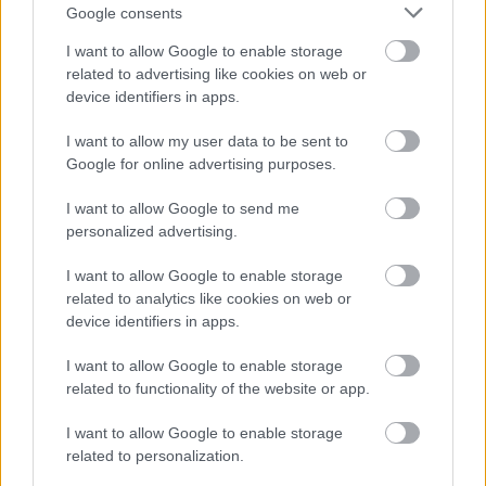
πάνω από ένας στους τρεις αναφέρει ότι συναντά
Google consents
συχνά ή πολύ συχνά ψευδές ή παραπλανητικό
I want to allow Google to enable storage
περιεχόμενο.
related to advertising like cookies on web or
device identifiers in apps.
Επίπεδα εμπιστοσύνης
I want to allow my user data to be sent to
Google for online advertising purposes.
πολίτες της ΕΕ
Οι
εμπιστεύονται περισσότερο τους
I want to allow Google to send me
φίλους και την οικογένεια (45%) και τους
personalized advertising.
επιστήμονες (45%). Ακολουθούν οι εκπαιδευτικοί
I want to allow Google to enable storage
(17%), οι δημοσιογράφοι (13%), οι δημόσιοι θεσμοί
related to analytics like cookies on web or
(13%), οι ΜΚΟ (11%) και τα μέσα ενημέρωσης
device identifiers in apps.
(10%).
I want to allow Google to enable storage
related to functionality of the website or app.
Πολιτικοί (5%) και influencers (4%)
I want to allow Google to enable storage
συγκεντρώνουν τα χαμηλότερα επίπεδα
related to personalization.
εμπιστοσύνης, ενώ το 10% δεν εμπιστεύεται καμία