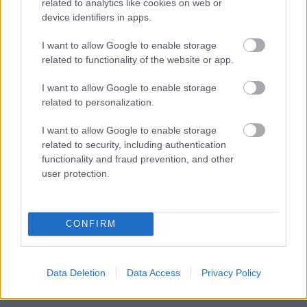
related to analytics like cookies on web or
device identifiers in apps.
Ανοικτές 1.779 θέσεις εργασίας στο
I want to allow Google to enable storage
Δημόσιο (χωρίς πτυχίο)
related to functionality of the website or app.
I want to allow Google to enable storage
related to personalization.
Tags
I want to allow Google to enable storage
related to security, including authentication
functionality and fraud prevention, and other
Τροχαία
ΕΛΑΣ
Αστυνομία
Δικαστήρια
user protection.
ΚΟΚ
Αυτοκίνητο
CONFIRM
Data Deletion
Data Access
Privacy Policy