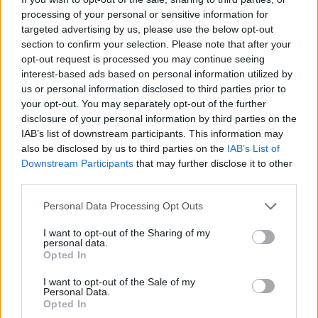
processing of your personal or sensitive information for
targeted advertising by us, please use the below opt-out
section to confirm your selection. Please note that after your
opt-out request is processed you may continue seeing
interest-based ads based on personal information utilized by
us or personal information disclosed to third parties prior to
ΑΣΕΠ: Εξ αποστάσεως η πιο Εύκολη
your opt-out. You may separately opt-out of the further
Πιστοποίηση Υπολογιστών σε 2
disclosure of your personal information by third parties on the
μέρες
IAB’s list of downstream participants. This information may
also be disclosed by us to third parties on the
IAB’s List of
Downstream Participants
that may further disclose it to other
third parties.
Please note that this website/app uses one or more Google
Personal Data Processing Opt Outs
Μάθε πρώτος όλες τις σημαντικές
services and may gather and store information including but
ειδήσεις.
not limited to your visit or usage behaviour. You may click to
I want to opt-out of the Sharing of my
personal data.
grant or deny consent to Google and its third-party tags to
Βάλε το proson.gr στα αποτελέσματα
Opted In
use your data for below specified purposes in below Google
αναζήτησης της Google
consent section.
I want to opt-out of the Sale of my
Personal Data.
Opted In