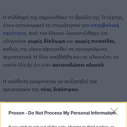
Η σύλληψή της σημειώθηκε το βράδυ της Τετάρτης,
υπερβολική
όταν αστυνομικοί τη σταμάτησαν για
ταχύτητα
. Από τον έλεγχο διαπιστώθηκε ότι
χωρίς δίπλωμα
χωρίς πινακίδες
οδηγούσε
και
,
καθώς της είχαν αφαιρεθεί σε προηγούμενα
περιστατικά. Η ίδια υπεβλήθη και σε αλκοτέστ, το
καταναλώσει αλκοόλ
οποίο έδειξε ότι είχε
.
Η υπόθεση αναμένεται να συζητηθεί την
νέας δικάσιμου
ημερομηνία της
.
Proson -
Do Not Process My Personal Information
ΑΣΕΠ: Πιστοποίηση Αγγλικών σε
μόνο 2 ημέρες στα χέρια σας
If you wish to opt-out of the sale, sharing to third parties, or