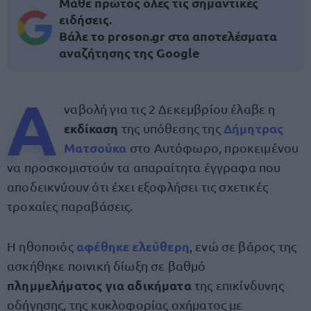
Μάθε πρώτος όλες τις σημαντικές
ειδήσεις.
Βάλε το proson.gr στα αποτελέσματα
αναζήτησης της Google
Α
ναβολή για τις 2 Δεκεμβρίου έλαβε η
εκδίκαση
Δήμητρας
της υπόθεσης της
Ματσούκα
στο Αυτόφωρο, προκειμένου
να προσκομιστούν τα απαραίτητα έγγραφα που
αποδεικνύουν ότι έχει εξοφλήσει τις σχετικές
τροχαίες παραβάσεις.
αφέθηκε ελεύθερη
Η ηθοποιός
, ενώ σε βάρος της
ασκήθηκε ποινική δίωξη σε βαθμό
πλημμελήματος για αδικήματα
της επικίνδυνης
οδήγησης, της κυκλοφορίας οχήματος με