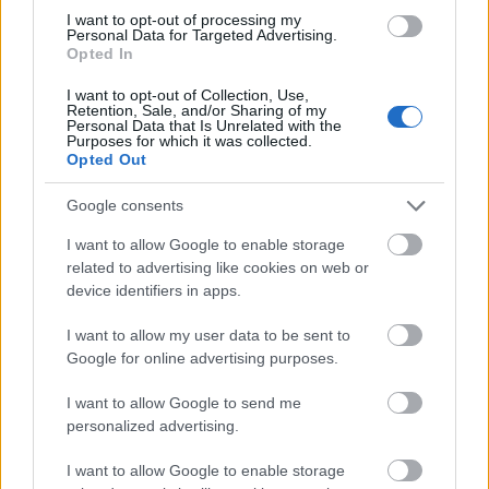
I want to opt-out of processing my
Personal Data for Targeted Advertising.
Δημοφιλείς Ειδήσεις
Opted In
I want to opt-out of Collection, Use,
Retention, Sale, and/or Sharing of my
Personal Data that Is Unrelated with the
Purposes for which it was collected.
ΑΣΕΠ: Νέος γραπτός διαγωνισμός -
Opted Out
Μόνιμοι στο υπουργείο Εξωτερικών
Google consents
I want to allow Google to enable storage
related to advertising like cookies on web or
Κατώτατος μισθός: Σενάριο για
device identifiers in apps.
αύξηση στα 1.000 ευρώ από το 2027
I want to allow my user data to be sent to
Google for online advertising purposes.
ΑΣΕΠ 6Κ/2026: 315 μόνιμοι στο
I want to allow Google to send me
personalized advertising.
Δημόσιο - Στις 1.102 οι αιτήσεις
(στατιστικά)
I want to allow Google to enable storage